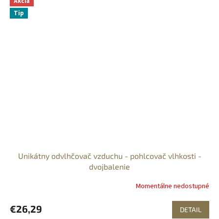
Akcia
Tip
Unikátny odvlhčovač vzduchu - pohlcovač vlhkosti -
dvojbalenie
Momentálne nedostupné
€26,29
DETAIL