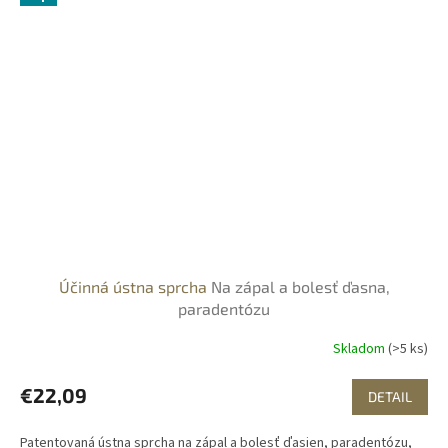
Účinná ústna sprcha
Na zápal a bolesť ďasna,
paradentózu
Skladom
(>5 ks)
€22,09
DETAIL
Patentovaná ústna sprcha na zápal a bolesť ďasien, paradentózu,