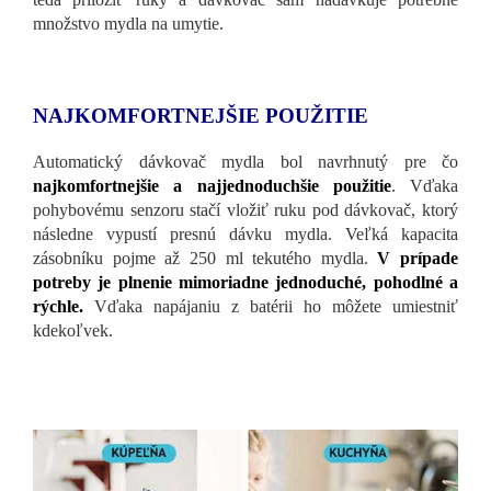
množstvo mydla na umytie.
NAJKOMFORTNEJŠIE POUŽITIE
Automatický dávkovač mydla bol navrhnutý pre čo
najkomfortnejšie a najjednoduchšie použitie
. Vďaka
pohybovému senzoru stačí vložiť ruku pod dávkovač, ktorý
následne vypustí presnú dávku mydla. Veľká kapacita
zásobníku pojme až 250 ml tekutého mydla.
V prípade
potreby je plnenie mimoriadne jednoduché, pohodlné a
rýchle.
Vďaka napájaniu z batérii ho môžete umiestniť
kdekoľvek.