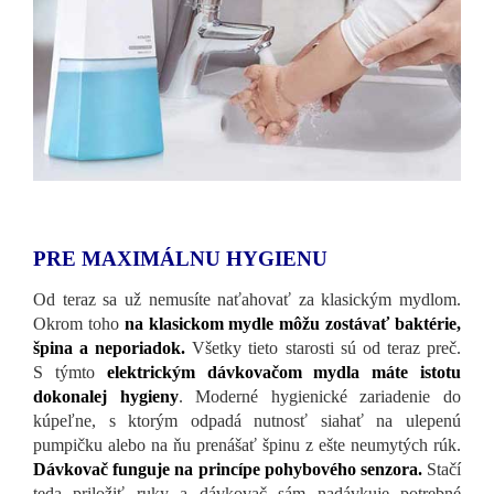
PRE MAXIMÁLNU HYGIENU
Od teraz sa už nemusíte naťahovať za klasickým mydlom.
Okrom toho
na klasickom mydle môžu zostávať baktérie,
špina a neporiadok.
Všetky tieto starosti sú od teraz preč.
S týmto
elektrickým dávkovačom mydla máte istotu
dokonalej hygieny
. Moderné hygienické zariadenie do
kúpeľne, s ktorým odpadá nutnosť siahať na ulepenú
pumpičku alebo na ňu prenášať špinu z ešte neumytých rúk.
Dávkovač funguje na princípe pohybového senzora.
Stačí
teda priložiť ruky a dávkovač sám nadávkuje potrebné