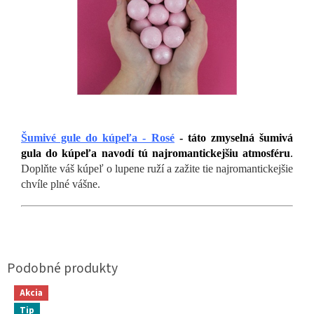
Šumivé gule do kúpeľa - Rosé
- táto zmyselná šumivá
gula do kúpeľa navodí tú najromantickejšiu atmosféru
.
Doplňte váš kúpeľ o lupene ruží a zažite tie najromantickejšie
chvíle plné vášne.
Akcia
Tip