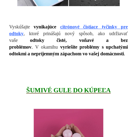
Vyskúšajte
vynikajúce
citrónové čistiace tyčinky pre
odtoky
, ktoré prinášajú nový spôsob, ako udržiavať
vaše
odtoky čisté, voňavé a bez
problémov
.
V okamihu
vyriešite problémy s upchatými
odtokmi a nepríjemným zápachom vo vašej domácnosti
.
ŠUMIVÉ GULE DO KÚPEĽA