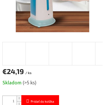
€24,19
/ ks
Jednotková
Skladom
(>5 ks)
cena:
Pridať do košíka