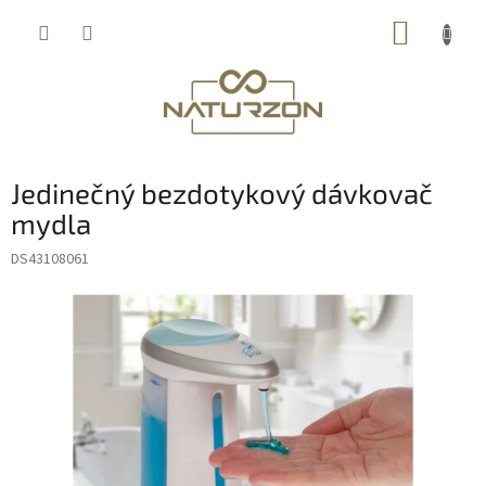
Prejsť
NÁKUP
na
obsah
KOŠÍK
Jedinečný bezdotykový dávkovač
mydla
DS43108061