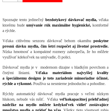
Spoznajte tento jedinečný
bezdotykový dávkovač mydla,
vďaka
ktorému bude
umývanie rúk maximálne hygienické,
komfortné
a rýchle.
Vďaka citlivému senzoru dávkovač behom okamihu
poskytne
presnú dávku mydla, čím šetrí rozpočet aj životné prostredie.
Nízka hmotnosť a kompaktné rozmery zabezpečia, že ho môžete
využívať kdekoľvek na umývadle, či polici.
Dávkovač mydla je v modernom dizajne s hladkým povrchom a
čistými líniami.
Vďaka materiálom najvyššej kvality
a špeciálnemu designu je toto zariadenie mimoriadne účinné,
rýchle a výkonné.
Používa sa nesmierne jednoducho a pohodlne.
Rýchly automatický dávkovač mydla pracuje s veľmi nízkym
hlukom, nebude vás rušiť. Vďaka
veľkokapacitnej priehľadnej
nádržke na mydlo môžete kedykoľvek vidieť zostávajúce
množstvo mydla a pridať ho včas
. Všetky tieto vlastnosti robia