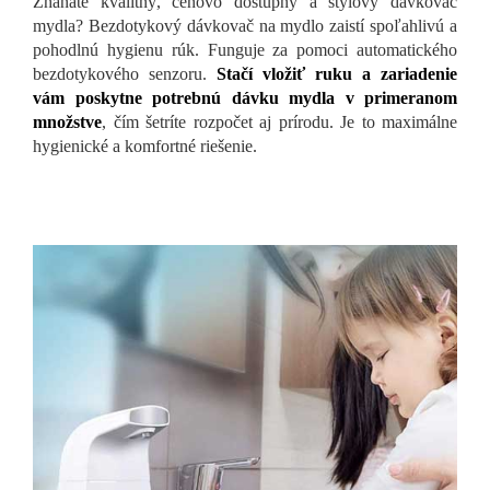
Zháňate kvalitný, cenovo dostupný a štýlový dávkovač
mydla? Bezdotykový dávkovač na mydlo zaistí spoľahlivú a
pohodlnú hygienu rúk. Funguje za pomoci automatického
bezdotykového senzoru.
Stačí vložiť ruku a zariadenie
vám poskytne potrebnú dávku mydla v primeranom
množstve
, čím šetríte rozpočet aj prírodu. Je to maximálne
hygienické a komfortné riešenie.