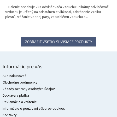
Balenie obsahuje 2ks odvlhčovača vzduchu Unikátny odvlhčovač
vzduchu je určený na odstránenie vlhkosti, zabránenie vzniku
plesní, zrážanie vodnej pary, zatuchlému vzduchu a...
ZOBRAZIŤ VŠETKY SÚVISIACE PRODUKTY
Z
á
Informácie pre vás
p
ä
Ako nakupovať
t
Obchodné podmienky
i
Zásady ochrany osobných údajov
e
Doprava a platba
Reklamácia a vrátenie
Informácie o používaní súborov cookies
Kontakty