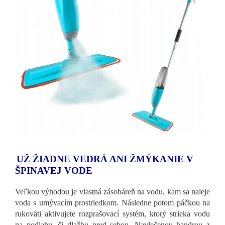
UŽ ŽIADNE VEDRÁ ANI ŽMÝKANIE V
ŠPINAVEJ VODE
Veľkou výhodou je vlastná zásobáreň na vodu, kam sa naleje
voda s umývacím prostriedkom. Následne potom páčkou na
rukoväti aktivujete rozprašovací systém, ktorý strieka vodu
na podlahu, či dlažbu pred sebou. Navlečenou handrou z