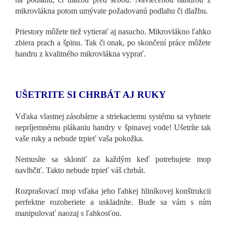
mikrovlákna potom umývate požadovanú podlahu či dlažbu.
Priestory môžete tiež vytierať aj nasucho. Mikrovlákno ľahko
zbiera prach a špinu. Tak či onak, po skončení práce môžete
handru z kvalitného mikrovlákna vyprať.
UŠETRITE SI CHRBÁT AJ RUKY
Vďaka vlastnej zásobárne a striekaciemu systému sa vyhnete
nepríjemnému plákaniu handry v špinavej vode! Ušetríte tak
vaše ruky a nebude trpieť vaša pokožka.
Nemusíte sa skloniť za každým keď potrebujete mop
navlhčiť. Takto nebude trpieť váš chrbát.
Rozprašovací mop vďaka jeho ľahkej hliníkovej konštrukcii
perfektne rozoberiete a uskladníte. Bude sa vám s ním
manipulovať naozaj s ľahkosťou.