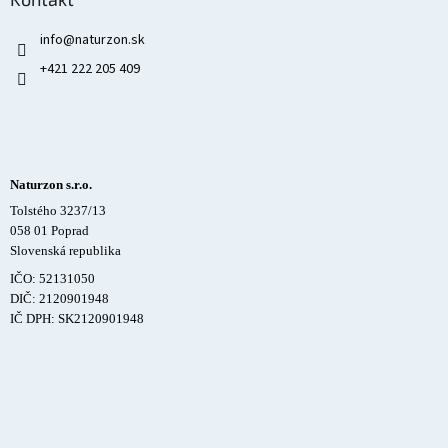
info
@
naturzon.sk
+421 222 205 409
Naturzon s.r.o.
Tolstého 3237/13
058 01 Poprad
Slovenská republika
IČO: 52131050
DIČ: 2120901948
IČ DPH: SK2120901948