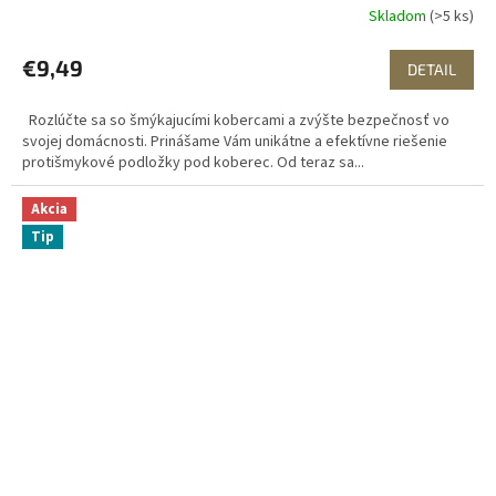
Skladom
(>5 ks)
€9,49
DETAIL
Rozlúčte sa so šmýkajucími kobercami a zvýšte bezpečnosť vo
svojej domácnosti. Prinášame Vám unikátne a efektívne riešenie
protišmykové podložky pod koberec. Od teraz sa...
Akcia
Tip