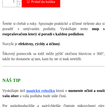
Pridať do košíka
Šetrite si chrbát a ruky. Spoznajte praktické a účinné riešenie ako si
poradiť s umývaním podlahy. Vyskúšajte tento
mop s
rozprašovačom ktorý si poradí s každou podlahou
.
Navyše je
efektívny, rýchly a účinný
.
Šikovný pomocník sa totiž môže pýšiť otočnou hlavicou o 360°,
takže ho dostanete aj tam, kam by ste si inak netrúfli.
NÁŠ TIP
Vyskúšajte tiež
magickú rohožku
ktorá v
momente očistí a osuší
vašu obuv
a vaša podlaha bude stále čistá.
Pre najjednoduchšie a najrýchlejšie čistenie mikrovlnnej rúry