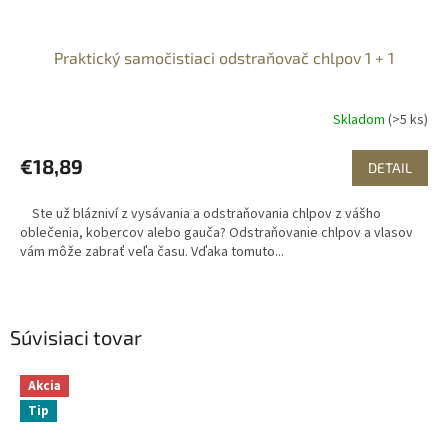
Praktický samočistiaci odstraňovač chlpov 1 + 1
Skladom
(>5 ks)
€18,89
DETAIL
Ste už blázniví z vysávania a odstraňovania chlpov z vášho
oblečenia, kobercov alebo gauča? Odstraňovanie chlpov a vlasov
vám môže zabrať veľa času. Vďaka tomuto...
Súvisiaci tovar
Akcia
Tip