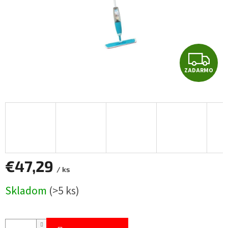
Z
ZADARMO
A
D
A
R
M
€47,29
/ ks
O
Jednotková
Skladom
(>5 ks)
cena: