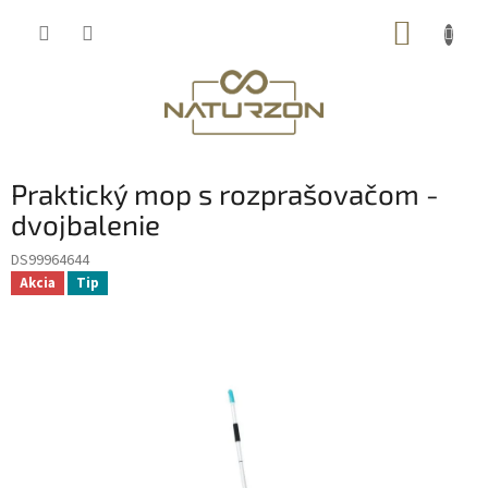
Prejsť
NÁKUP
na
obsah
KOŠÍK
Praktický mop s rozprašovačom -
dvojbalenie
DS99964644
Akcia
Tip