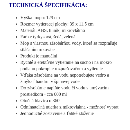
TECHNICKÁ ŠPECIFIKÁCIA:
Výška mopu: 129 cm
Rozmer vytieracej plochy: 39 x 11,5 cm
Materiál: ABS, hliník, mikrovlákno
Farba: tyrkysová, šedá, zelená
Mop s vlastnou zásobárňou vody, ktorá sa rozprašuje
stláčaním rukoväte
Produkt je manuální
Rychlé a efektívne vytieranie na sucho i na mokro -
podlahu pokropíte rozprašovačom a vytierate
Vďaka zásobárne na vodu nepotrebujete vedro a
žmýkať handru v špinavej vode
Do zásobárne naplňte vodu či vodu s umývacím
prostiedkom - cca 600 ml
Otočná hlavica o 360°
Odnímateľná utierka z mikrovlákna - možnosť vyprať
Jednoduché zostavenie a ľahké zloženie