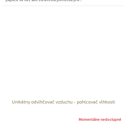
papuče sú tiež ako zdravotná pomôcka pre...
Unikátny odvlhčovač vzduchu - pohlcovač vlhkosti
Momentálne nedostupné