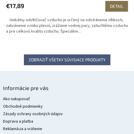
€17,89
DETAIL
Unikátny odvlhčovač vzduchu je určený na odstránenie vlhkosti,
zabránenie vzniku plesní, zrážanie vodnej pary, zatuchlému vzduchu
a pre celkovú kvalitu vzduchu. Špeciálne...
ZOBRAZIŤ VŠETKY SÚVISIACE PRODUKTY
Z
á
Informácie pre vás
p
ä
Ako nakupovať
t
Obchodné podmienky
i
Zásady ochrany osobných údajov
e
Doprava a platba
Reklamácia a vrátenie