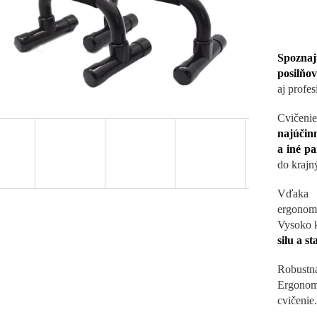
Spoznaj
posilňov
aj profe
Cvičeni
najúčin
a iné pa
do krajn
Vďaka 
ergonom
Vysoko k
silu a st
Robust
Ergonom
cvičenie.