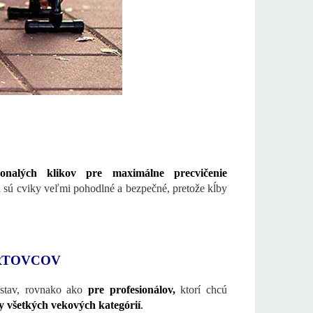
onalých klikov pre maximálne precvičenie
u sú cviky veľmi pohodlné a bezpečné, pretože kĺby
ORTOVCOV
 stav, rovnako ako
pre profesionálov,
ktorí chcú
 všetkých vekových kategórií
.