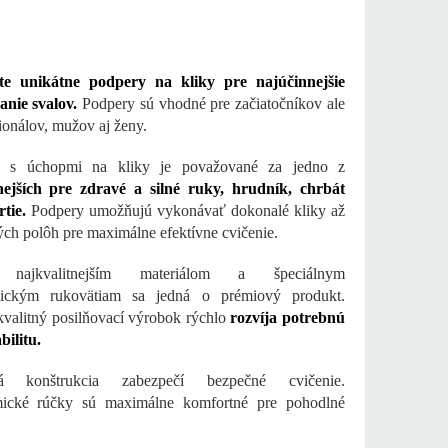
te unikátne podpery na kliky pre najúčinnejšie
anie svalov.
Podpery sú vhodné pre začiatočníkov ale
sionálov, mužov aj ženy.
e s úchopmi na kliky je považované za jedno z
nejších pre zdravé a silné ruky, hrudník, chrbát
rtie.
Podpery umožňujú vykonávať dokonalé kliky až
ých polôh pre maximálne efektívne cvičenie.
najkvalitnejším materiálom a špeciálnym
ickým rukovätiam sa jedná o prémiový produkt.
valitný posilňovací výrobok rýchlo
rozvíja potrebnú
abilitu.
ná konštrukcia zabezpečí bezpečné cvičenie.
ické rúčky sú maximálne komfortné pre pohodlné