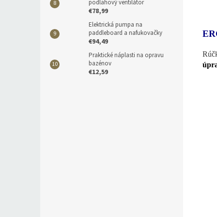
podlahový ventilátor
€78,99
Elektrická pumpa na
paddleboard a nafukovačky
ER
€94,49
Rúčk
Praktické náplasti na opravu
bazénov
úpr
€12,59