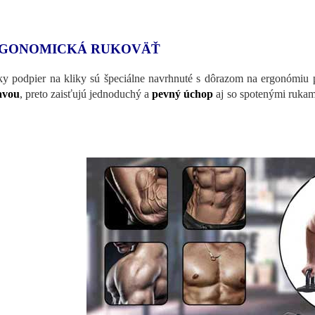
GONOMICKÁ RUKOVÄŤ
y podpier na kliky sú špeciálne navrhnuté s dôrazom na ergonómiu
avou
, preto zaisťujú jednoduchý a
pevný úchop
aj so spotenými ruka