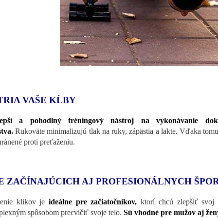
TRIA VAŠE KĹBY
lepší a pohodlný tréningový nástroj na vykonávanie dok
stva.
Rukoväte minimalizujú tlak na ruky, zápästia a lakte. Vďaka tom
hránené proti preťaženiu.
E ZAČÍNAJÚCICH AJ PROFESIONÁLNYCH ŠP
enie klikov je
ideálne pre začiatočníkov,
ktorí chcú zlepšiť svoj
lexným spôsobom precvičiť svoje telo.
Sú vhodné pre mužov aj ženy