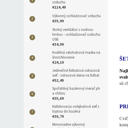
vzduchu
€114,49
Výkonný ochladzovač vzduchu
€35,99
Stolný ventilátor s vodnou
hmlou – ochladzovač vzduchu
USB
€34,99
Kvalitná celotvárová maska na
šnorchlovanie
ŠE
€24,19
Jedinečná futbalová odrazová
Naj
sieť - odrazová stena na futbal
sval
€52,49
sú c
Spoľahlivý bazénový merač ph
a chlóru
€35,69
PR
Nafukovacia volejbalová sieť s
loptou do bazéna
€36,79
Cvič
Mimoriadne výkonný
komp