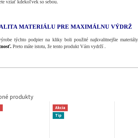
te vziať kdekoľvek so sebou.
ALITA MATERIÁLU PRE MAXIMÁLNU VÝDRŽ
výrobe týchto podpier na kliky boli použité najkvalitnejšie materiá
tnosť.
Preto máte istotu, že tento produkt Vám vydrží .
a
Akcia
Tip