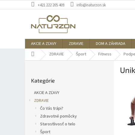
Prejsť
+421 222 205 409
info@naturzon.sk
na
obsah
AKCIE A ZĽAVY
ZDRAVIE
DOM A ZÁHRADA
Domov
ZDRAVIE
Šport
Fitness
Podpe
B
Unik
o
Preskočiť
č
Kategórie
kategórie
n
ý
AKCIE A ZĽAVY
p
ZDRAVIE
a
Čo Vás trápi?
n
e
Zdravotné pomôcky
l
Starostlivosť o telo
Šport