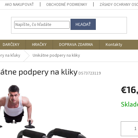
AKO NAKUPOVAŤ
OBCHODNÉ PODMIENKY
ZÁSADY OCHRANY OS
HĽADAŤ
DARČEKY
HRAČKY
DOPRAVA ZDARMA
Kontakty
ry na kľuky
Unikátne podpery na kliky
átne podpery na kliky
DS73723119
€16
Jednotk
Skla
cena: