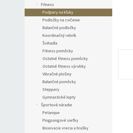
Fitness
Podpery na kľuky
Podložky na cvičenie
Balančné podložky
Koordinačný rebrík
Švihadla
Fitness pomôcky
Ostatné fitness pomôcky
Ostatné fitness výrobky
Vibračné plošiny
Balančné pomôcky
Steppery
Gymnastické lopty
Športové náradie
Petanque
Pingpongové sieťky
Boxovacie vrecia a hrušky