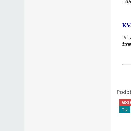
môže
KV
Pri 
živo
Akci
Tip