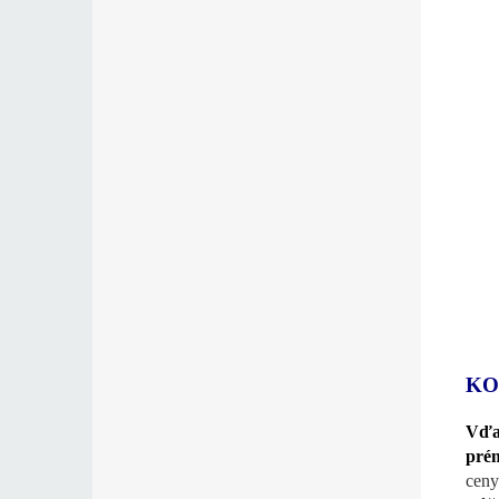
KO
Vďa
pré
ceny