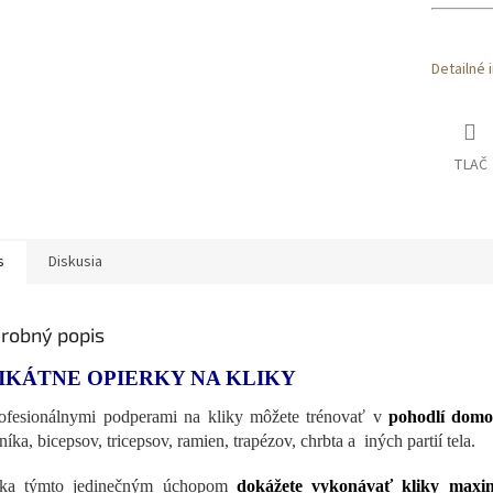
Detailné 
TLAČ
s
Diskusia
robný popis
IKÁTNE OPIERKY NA KLIKY
ofesionálnymi podperami na kliky môžete trénovať v
pohodlí domo
níka, bicepsov, tricepsov, ramien, trapézov, chrbta a iných partií tela.
ka týmto jedinečným úchopom
dokážete vykonávať kliky maxim