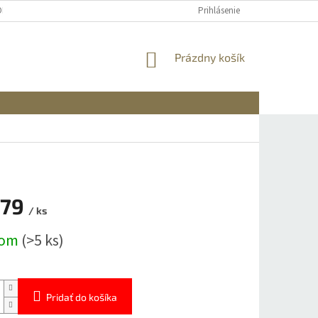
OBNÝCH ÚDAJOV
DOPRAVA A PLATBA
REKLAMÁCIA A VRÁTENIE
Prihlásenie
NÁKUPNÝ
Prázdny košík
KOŠÍK
,79
/ ks
ová
dom
(>5 ks)
Pridať do košíka