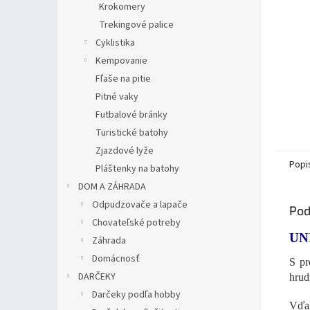
Krokomery
Trekingové palice
Cyklistika
Kempovanie
Fľaše na pitie
Pitné vaky
Futbalové bránky
Turistické batohy
Zjazdové lyže
Popi
Pláštenky na batohy
DOM A ZÁHRADA
Odpudzovače a lapače
Pod
Chovateľské potreby
UN
Záhrada
Domácnosť
S pr
DARČEKY
hrud
Darčeky podľa hobby
Vďa