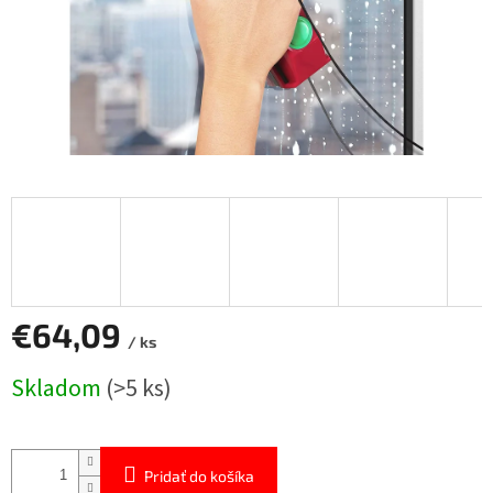
€64,09
/ ks
Jednotková
Skladom
(>5 ks)
cena:
Pridať do košíka