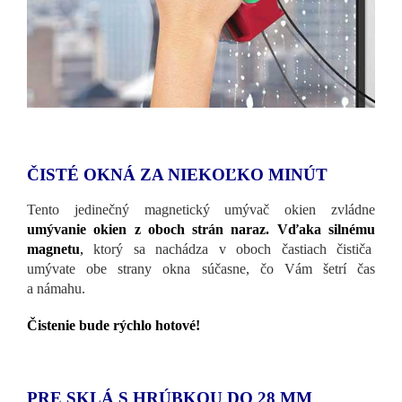
ČISTÉ OKNÁ ZA NIEKOĽKO MINÚT
Tento jedinečný magnetický umývač okien zvládne
umývanie okien z oboch strán naraz. Vďaka silnému
magnetu
,
ktorý sa nachádza v oboch častiach čističa
umývate obe strany okna súčasne, čo Vám šetrí čas
a námahu.
Čistenie bude rýchlo hotové!
PRE SKLÁ S HRÚBKOU DO 28 MM