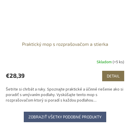
Praktický mop s rozprašovačom a stierka
Skladom
(>5 ks)
€28,39
DETAIL
Šetrite si chrbát a ruky. Spoznajte praktické a účinné riešenie ako si
poradiť s umývaním podlahy. Vyskúšajte tento mop s
rozprašovačom ktorý si poradí s každou podlahou....
ZOBRAZIŤ VŠETKY PODOBNÉ PRODUKTY