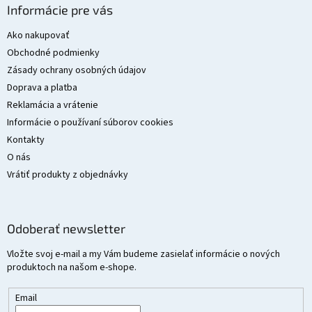
á
Informácie pre vás
p
ä
Ako nakupovať
t
Obchodné podmienky
i
Zásady ochrany osobných údajov
e
Doprava a platba
Reklamácia a vrátenie
Informácie o používaní súborov cookies
Kontakty
O nás
Vrátiť produkty z objednávky
Odoberať newsletter
Vložte svoj e-mail a my Vám budeme zasielať informácie o nových
produktoch na našom e-shope.
Email