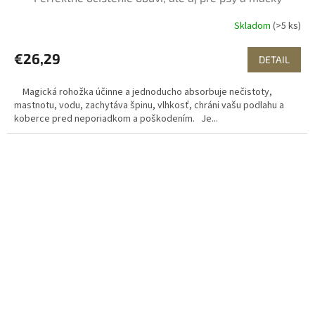
Skladom
(>5 ks)
€26,29
DETAIL
Magická rohožka účinne a jednoducho absorbuje nečistoty,
mastnotu, vodu, zachytáva špinu, vlhkosť, chráni vašu podlahu a
koberce pred neporiadkom a poškodením. Je...