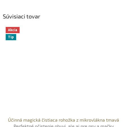
Súvisiaci tovar
Akcia
Tip
Účinná magická čistiaca rohožka z mikrovlákna tmavá
Perfektné očistenie obuvi, ale aj pre psy a mačky