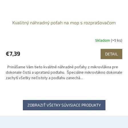
Kvalitný náhradný poťah na mop s rozprašovačom
Skladom
(>5 ks)
€7,39
DETAIL
Prinášame Vám tieto kvalitné náhradné poťahy z mikrovlákna pre
dokonale čistú a upratanú podlahu. Špeciálne mikrovlákno dokonale
zachytí všetky nečistoty a podlahu zanechá...
ZOBRAZIŤ VŠETKY SÚVISIACE PRODUKTY
Z