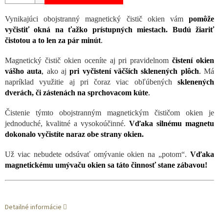
Vynikajúci obojstranný magnetický čistič okien vám
pomôže
vyčistiť okná na ťažko prístupných miestach. Budú žiariť
čistotou a to len za pár minút
.
Magnetický čistič okien oceníte aj pri pravidelnom
čistení okien
vášho auta
,
ako aj
pri vyčistení väčších sklenených plôch
.
Má
napríklad využitie aj pri čoraz viac obľúbených
sklenených
dverách, či zástenách na sprchovacom kúte
.
Čistenie týmto obojstranným magnetickým čističom okien je
jednoduché, kvalitné a vysokoúčinné.
Vďaka silnému magnetu
dokonalo vyčistíte naraz obe strany okien.
Už viac nebudete odsúvať omývanie okien na „potom“.
Vďaka
magnetickému umývaču okien sa táto činnosť stane zábavou!
Detailné informácie