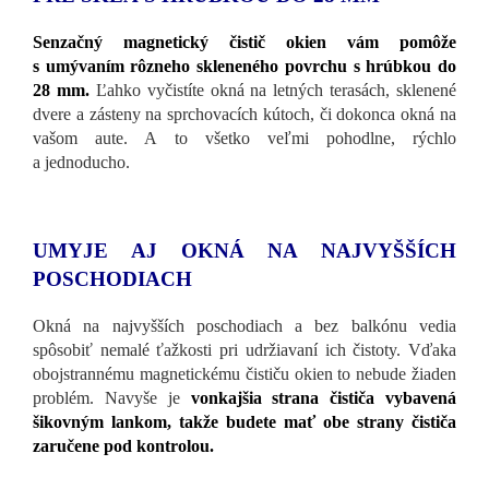
Senzačný magnetický čistič okien vám pomôže
s umývaním rôzneho skleneného povrchu s hrúbkou do
28 mm.
Ľahko vyčistíte okná na letných terasách, sklenené
dvere a zásteny na sprchovacích kútoch, či dokonca okná na
vašom aute. A to všetko veľmi pohodlne, rýchlo
a jednoducho.
UMYJE AJ OKNÁ NA NAJVYŠŠÍCH
POSCHODIACH
Okná na najvyšších poschodiach a bez balkónu vedia
spôsobiť nemalé ťažkosti pri udržiavaní ich čistoty. Vďaka
obojstrannému magnetickému čističu okien to nebude žiaden
problém. Navyše je
vonkajšia strana čističa vybavená
šikovným lankom, takže budete mať obe strany čističa
zaručene pod kontrolou.