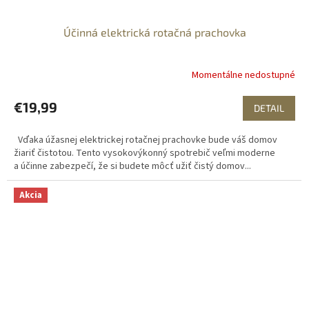
Účinná elektrická rotačná prachovka
Momentálne nedostupné
€19,99
DETAIL
Vďaka úžasnej elektrickej rotačnej prachovke bude váš domov
žiariť čistotou. Tento vysokovýkonný spotrebič veľmi moderne
a účinne zabezpečí, že si budete môcť užiť čistý domov...
Akcia