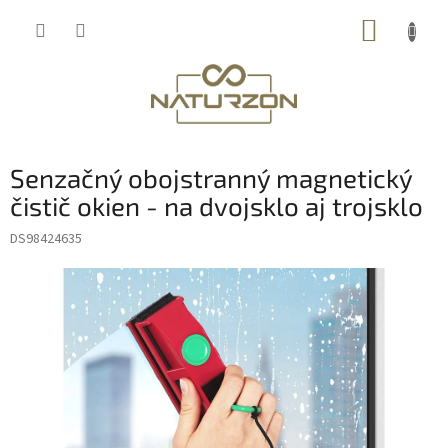
Prejsť
NÁKUP
na
obsah
KOŠÍK
Senzačný obojstranný magnetický
čistič okien - na dvojsklo aj trojsklo
DS98424635