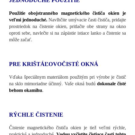
JEDNODUCHÉ POUŽITIE
Použitie obojstranného magnetického čističa okien je
veľmi jednoduché.
Navlhčite umývacie časti čističa, pridajte
prostriedok na čistenie okien, pritlačte obe strany na okno
oproti sebe, navlečte si na zápästie istiace lanko a čistenie sa
môže začať.
PRE KRIŠTÁĽOVOČISTÉ OKNÁ
Vďaka špeciálnym materiálom použitým pri výrobe je čistič
na sklo mimoriadne účinný. Vaše okná budú
dokonale čisté
behom okamihu
.
RÝCHLE ČISTENIE
Čistenie magnetického čističa okien je tiež veľmi rýchle,
praktické a jednoduché.
Vodou vyčistíte čistiace časti tohto