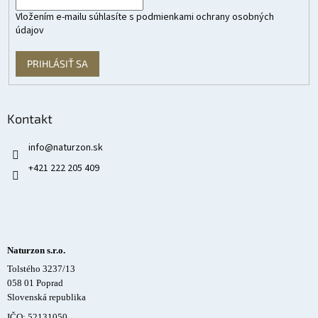
Vložením e-mailu súhlasíte s
podmienkami ochrany osobných
údajov
PRIHLÁSIŤ SA
Kontakt
info
@
naturzon.sk
+421 222 205 409
Naturzon s.r.o.
Tolstého 3237/13
058 01 Poprad
Slovenská republika
IČO: 52131050