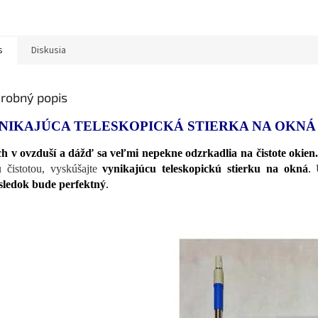
s
Diskusia
robný popis
NIKAJÚCA TELESKOPICKÁ STIERKA NA OKNÁ
h v ovzduší a dážď sa veľmi nepekne odzrkadlia na čistote okien
 čistotou, vyskúšajte
vynikajúcu teleskopickú stierku na okná
.
U
sledok bude perfektný
.