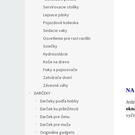
Servírovacie stolíky
Lepiace pásky
Pojazdové kolieska
Sedacie vaky
Osvetlenie pre rast rastlín
Sviečky
Hydroizolácie
Koše na drevo
Fixky a popisovače
Zatvárače dverí
Závesné váhy
NA
DARČEKY
Darčeky podľa hobby
Jedi
okn
Darček ku príležitosti
vyčis
Darček pre ženu
Darček pre muža
Originálne gadgets