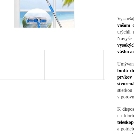
Vyskúša
vašom d
urýchli
Navyše 
vysokýc
vášho a
Umývani
budú do
prvkov 
stvorená
stierk
v porovn
K dispoz
na ktor
telesko
a potrie