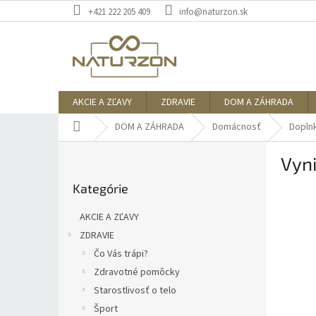
Prejsť
+421 222 205 409
info@naturzon.sk
na
obsah
AKCIE A ZĽAVY
ZDRAVIE
DOM A ZÁHRADA
Domov
DOM A ZÁHRADA
Domácnosť
Dopln
B
Vyni
o
Preskočiť
č
Kategórie
kategórie
n
ý
AKCIE A ZĽAVY
p
ZDRAVIE
a
Čo Vás trápi?
n
e
Zdravotné pomôcky
l
Starostlivosť o telo
Šport