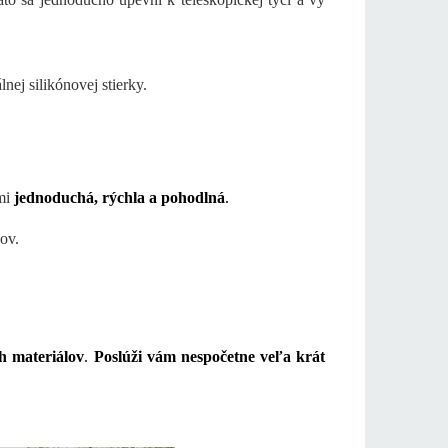
nej silikónovej stierky.
ľmi
jednoduchá, rýchla a pohodlná
.
ov.
h materiálov
.
Poslúži vám nespočetne veľa krát