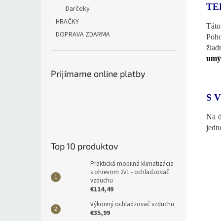
TE
Darčeky
HRAČKY
Táto
DOPRAVA ZDARMA
Poho
žiad
umýv
Prijímame online platby
S 
Na d
jed
Top 10 produktov
Praktická mobilná klimatizácia
s ohrevom 2v1 - ochladzovač
vzduchu
€114,49
Výkonný ochladzovač vzduchu
€35,99