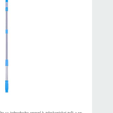
to sa jednoducho upevní k teleskopickej tyči a vy