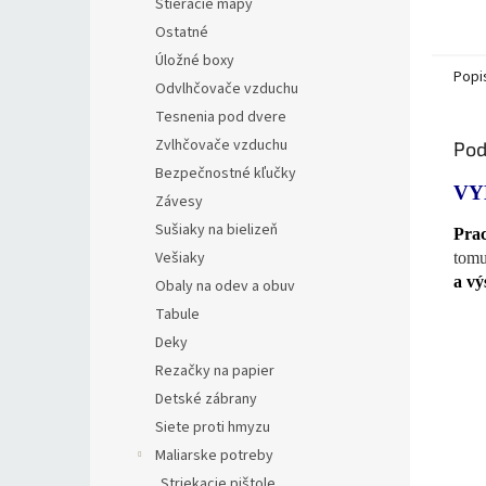
Stieracie mapy
Ostatné
Úložné boxy
Popi
Odvlhčovače vzduchu
Tesnenia pod dvere
Zvlhčovače vzduchu
Pod
Bezpečnostné kľučky
VY
Závesy
Sušiaky na bielizeň
Prac
Vešiaky
tomu
a vý
Obaly na odev a obuv
Tabule
Deky
Rezačky na papier
Detské zábrany
Siete proti hmyzu
Maliarske potreby
Striekacie pištole