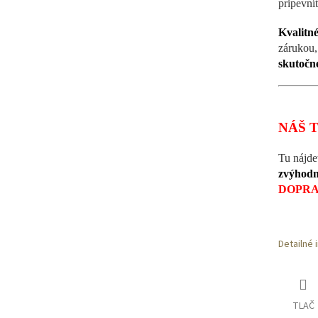
pripevní
Kvalitn
zárukou,
skutočn
NÁŠ T
Tu nájde
zvýhod
DOPRA
Detailné 
TLAČ