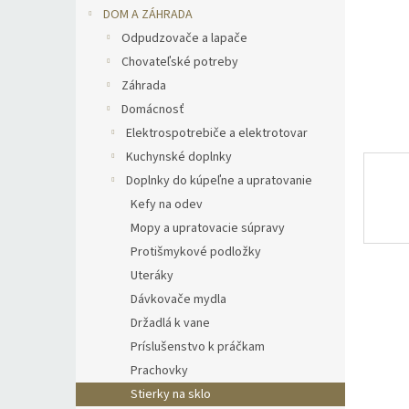
DOM A ZÁHRADA
Odpudzovače a lapače
Chovateľské potreby
Záhrada
Domácnosť
Elektrospotrebiče a elektrotovar
Kuchynské doplnky
Doplnky do kúpeľne a upratovanie
Kefy na odev
Mopy a upratovacie súpravy
Protišmykové podložky
Uteráky
Dávkovače mydla
Držadlá k vane
Príslušenstvo k práčkam
Prachovky
Stierky na sklo