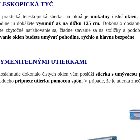
LESKOPICKÁ TYČ
 praktická teleskopická stierka na okná je
unikátny čistič okien
,
dlne ju dokážete
vysunúť až na dĺžku 125 cm
.
Dokonalo dosiahnet
ne zbytočné naťahovanie sa, žiadne stavanie sa na stoličky a podob
anie okien budete umývať pohodlne, rýchlo a hlavne bezpečne
.
VYMENITEĽNÝMI UTIERKAMI
osiahnutie dokonalo čistých okien vám poslúži
stierka s umývacou 
noducho
pripnete utierku pomocou spôn
.
V prípade, že je utierka zne