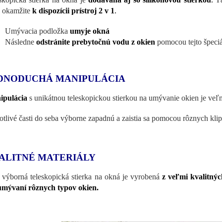
 okamžite
k dispozícii prístroj 2 v 1
.
Umývacia podložka
umyje okná
Následne
odstránite prebytočnú vodu z okien
pomocou tejto špeciál
DNODUCHÁ MANIPULÁCIA
ipulácia
s unikátnou teleskopickou stierkou na umývanie okien je ve
otlivé časti do seba výborne zapadnú a zaistia sa pomocou rôznych klip
ALITNÉ MATERIÁLY
 výborná teleskopická stierka na okná je vyrobená
z veľmi kvalitnýc
umývaní rôznych typov okien.