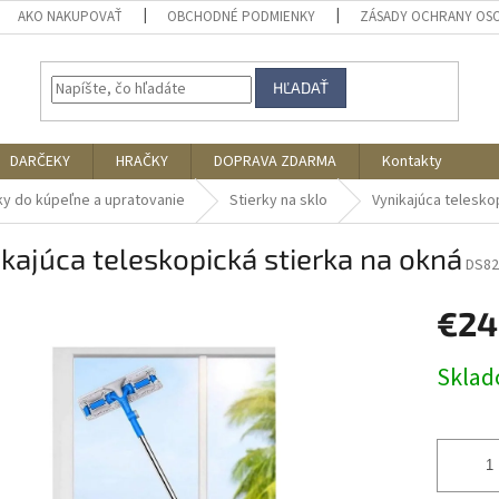
AKO NAKUPOVAŤ
OBCHODNÉ PODMIENKY
ZÁSADY OCHRANY OS
HĽADAŤ
DARČEKY
HRAČKY
DOPRAVA ZDARMA
Kontakty
ky do kúpeľne a upratovanie
Stierky na sklo
Vynikajúca telesko
kajúca teleskopická stierka na okná
DS82
€24
Jednotk
Skla
cena: