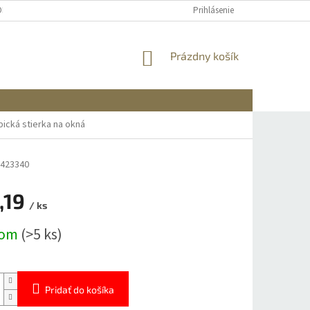
OBNÝCH ÚDAJOV
DOPRAVA A PLATBA
REKLAMÁCIA A VRÁTENIE
Prihlásenie
NÁKUPNÝ
Prázdny košík
KOŠÍK
pická stierka na okná
423340
,19
/ ks
ová
dom
(>5 ks)
Pridať do košíka