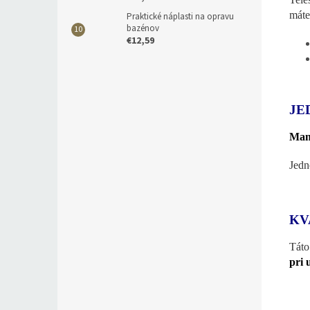
máte
Praktické náplasti na opravu
bazénov
€12,59
JE
Man
Jedn
KV
Táto
pri 