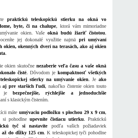
jte
praktickú teleskopickú stierku na okná vo
ome, byte, či na chalupe
,
ktorá vám mimoriadne
 umývanie okien. Vaše
okná budú žiariť čistotou
.
oceníte jej dokonalé využitie najmä
pri umývaní
h okien, okenných dverí na terasách, ako aj okien
uta
.
e okien skutočne
nezaberie veľa času a vaše okná
konalo čisté
.
Dôvodom je
kompaktnosť všetkých
teleskopickej stierky na umývanie okien
.
Je
ako
 aj pre starších ľudí
,
nakoľko čistenie okien touto
ou je
bezpečnejšie, rýchlejšie a jednoduchšie
aní s klasickým čistením.
ícii máte
umývaciu podložku s plochou 29 x 9 cm
,
ú si pohodlne
upevníte čistiacu utierku
.
Praktickú
pickú tyč si nastavíte
podľa vašich požiadaviek
b
až do dĺžky 125 cm
.
K teleskopickej tyči pohodlne