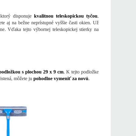
ktorý disponuje
kvalitnou teleskopickou tyčou
.
e aj na bežne neprístupné vyššie časti okien. Už
ne. Vďaka tejto výbornej teleskopickej stierky na
podložkou s plochou 29 x 9 cm
.
K tejto podložke
čistená, môžete ju
pohodlne vymeniť za novú
.