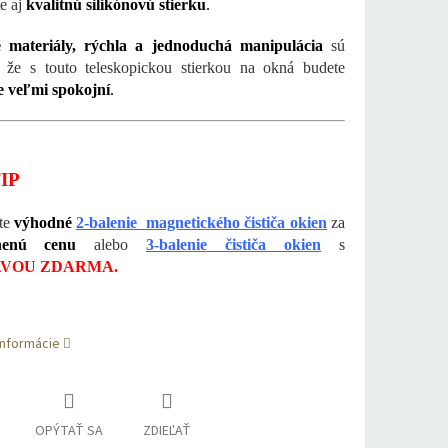
te aj
kvalitnú silikónovú stierku
.
é materiály, rýchla a jednoduchá manipulácia
sú
 že s touto teleskopickou stierkou na okná budete
e veľmi spokojní
.
IP
te
výhodné
2-balenie magnetického čističa okien
za
nenú cenu
alebo
3-balenie čističa okien
s
VOU ZDARMA.
informácie
OPÝTAŤ SA
ZDIEĽAŤ