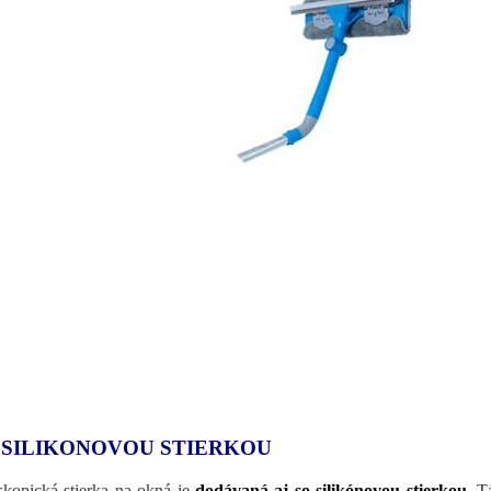
 SILIKONOVOU STIERKOU
skopická stierka na okná je
dodávaná aj so silikónovou stierkou
.
Tá