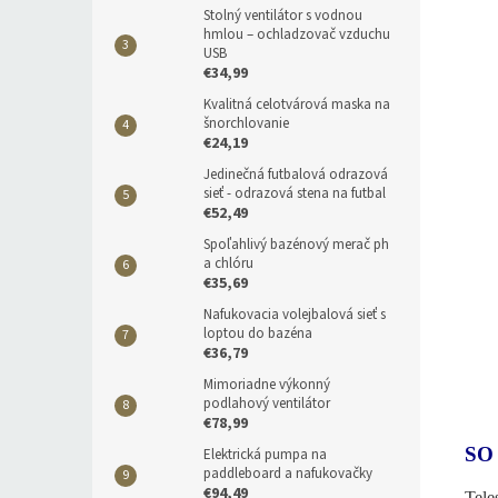
Stolný ventilátor s vodnou
hmlou – ochladzovač vzduchu
USB
€34,99
Kvalitná celotvárová maska na
šnorchlovanie
€24,19
Jedinečná futbalová odrazová
sieť - odrazová stena na futbal
€52,49
Spoľahlivý bazénový merač ph
a chlóru
€35,69
Nafukovacia volejbalová sieť s
loptou do bazéna
€36,79
Mimoriadne výkonný
podlahový ventilátor
€78,99
SO
Elektrická pumpa na
paddleboard a nafukovačky
€94,49
Tele