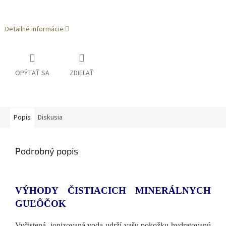
Detailné informácie
OPÝTAŤ SA
ZDIEĽAŤ
Popis
Diskusia
Podrobný popis
VÝHODY ČISTIACICH MINERÁLNYCH
GUĽÔČOK
Vyčistená, ionizovaná voda udrží vašu pokožku hydratovanú