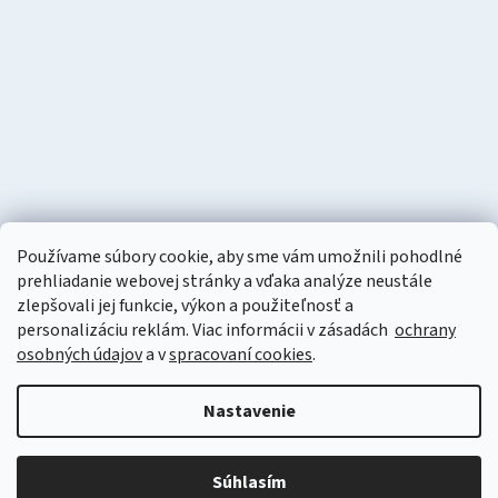
Používame súbory cookie, aby sme vám umožnili pohodlné
prehliadanie webovej stránky a vďaka analýze neustále
zlepšovali jej funkcie, výkon a použiteľnosť a
personalizáciu
reklám. Viac informácii v zásadách
ochrany
osobných údajov
a v
spracovaní cookies
.
Vytvoril Shoptet
Nastavenie
Copyright 2026
Naturzon
. Všetky práva vyhradené.
Upraviť
nastavenie cookies
Súhlasím