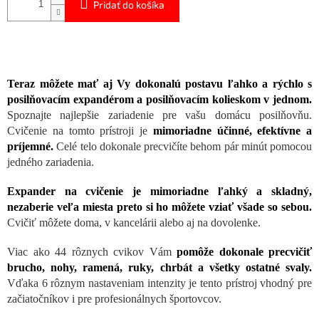
Pridať do košíka
Teraz môžete mať aj Vy dokonalú postavu ľahko a rýchlo s
posilňovacím expandérom a posilňovacím kolieskom v jednom.
Spoznajte najlepšie zariadenie pre vašu domácu posilňovňu.
Cvičenie na tomto prístroji
je
mimoriadne účinné, efektívne a
príjemné.
Celé telo dokonale precvičíte behom pár minút pomocou
jedného zariadenia.
Expander na cvičenie je mimoriadne ľahký a skladný,
nezaberie veľa miesta preto si ho môžete vziať všade so sebou.
Cvičiť môžete doma, v kancelárii alebo aj na dovolenke.
Viac ako 44 rôznych cvikov Vám
pomôže dokonale precvičiť
brucho, nohy, ramená, ruky, chrbát a všetky ostatné svaly.
Vďaka 6 rôznym nastaveniam intenzity je tento prístroj vhodný pre
začiatočníkov i pre profesionálnych športovcov.