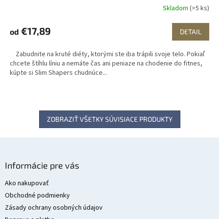
Skladom
(>5 ks)
€17,89
od
DETAIL
Zabudnite na kruté diéty, ktorými ste iba trápili svoje telo. Pokiaľ
chcete štíhlu líniu a nemáte čas ani peniaze na chodenie do fitnes,
kúpte si Slim Shapers chudnúce...
ZOBRAZIŤ VŠETKY SÚVISIACE PRODUKTY
Z
á
Informácie pre vás
p
ä
Ako nakupovať
t
Obchodné podmienky
i
Zásady ochrany osobných údajov
e