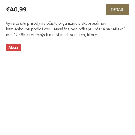
€40,99
DETAIL
Využite silu prírody na očistu organizmu s akupresúrnou
kamienkovou podložkou. Masážna podložka je určená na reflexnú
masáž nôh a reflexných miest na chodidlách, ktoré...
Akcia