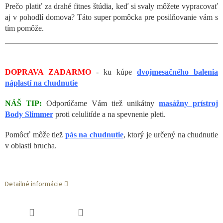
Prečo platiť za drahé fitnes štúdia, keď si svaly môžete vypracovať
aj v pohodlí domova? Táto super pomôcka pre posilňovanie vám s
tím pomôže.
DOPRAVA ZADARMO
- ku kúpe
dvojmesačného balenia
náplastí na chudnutie
NÁŠ TIP:
Odporúčame Vám tiež unikátny
masážny prístroj
Body Slimmer
proti celulitíde a na spevnenie pleti.
Pomôcť môže tiež
pás na chudnutie
, ktorý je určený na chudnutie
v oblasti brucha.
Detailné informácie