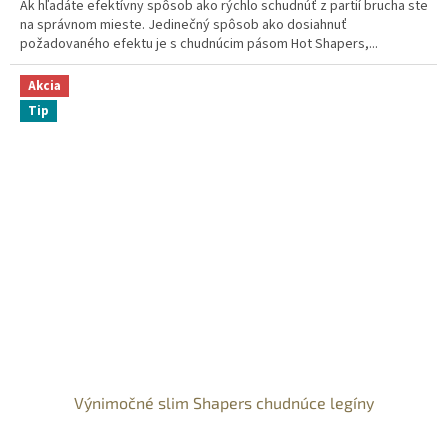
Ak hľadáte efektívny spôsob ako rýchlo schudnúť z partií brucha ste
na správnom mieste. Jedinečný spôsob ako dosiahnuť
požadovaného efektu je s chudnúcim pásom Hot Shapers,...
Akcia
Tip
Výnimočné slim Shapers chudnúce legíny