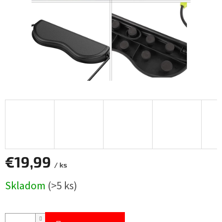
€19,99
/ ks
Jednotková
Skladom
(>5 ks)
cena: