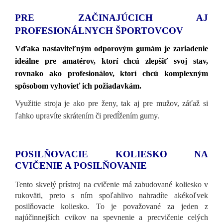
PRE ZAČINAJÚCICH AJ
PROFESIONÁLNYCH ŠPORTOVCOV
Vďaka nastaviteľným odporovým gumám je zariadenie
ideálne pre amatérov, ktorí chcú zlepšiť svoj stav,
rovnako ako profesionálov, ktorí chcú komplexným
spôsobom vyhovieť ich požiadavkám.
Využitie stroja je ako pre ženy, tak aj pre mužov, záťaž si
ľahko upravíte skrátením či predĺžením gumy.
POSILŇOVACIE KOLIESKO NA
CVIČENIE A POSILŇOVANIE
Tento skvelý prístroj na cvičenie má zabudované koliesko v
rukoväti, preto s ním spoľahlivo nahradíte akékoľvek
posilňovacie koliesko. To je považované za jeden z
najúčinnejších cvikov na spevnenie a precvičenie celých