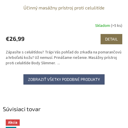
Účinný masážny prístroj proti celulitíde
Skladom
(>5 ks)
€26,99
DETAIL
Zápasíte s celulitídou? Trápi Vás pohľad do zrkadla na pomarančovú
a hrboľatú kožu? Už nemusí. Prinášame riešenie. Masážny prístroj
proti celulitíde Body Slimmer. ...
ZOBRAZIŤ VŠETKY PODOBNÉ PRODUKTY
Súvisiaci tovar
Akcia