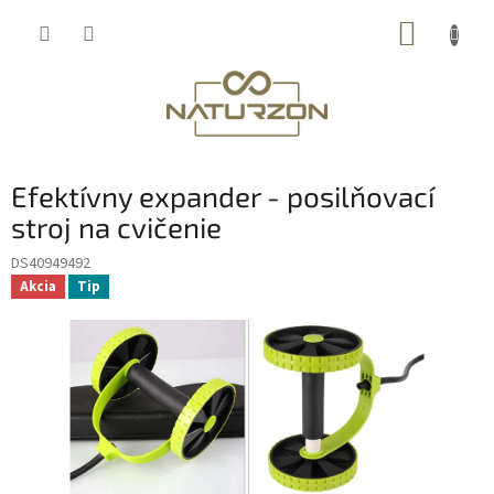
Prejsť
NÁKUP
na
obsah
KOŠÍK
Efektívny expander - posilňovací
stroj na cvičenie
DS40949492
Akcia
Tip