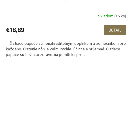
Skladom
(>5 ks)
€18,89
DETAIL
Čistiace papuče sú nenahraditeľným doplnkom a pomocníkom pre
každého. Čistenie nôh je veľmi rýchle, účinné a príjemné. Čistiace
papuče sú tiež ako zdravotná pomôcka pre...