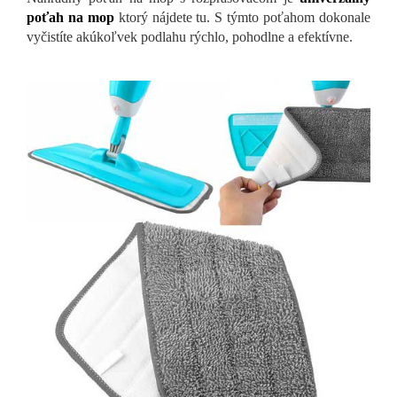
poťah na mop
ktorý nájdete tu. S týmto poťahom dokonale
vyčistíte akúkoľvek podlahu rýchlo, pohodlne a efektívne.