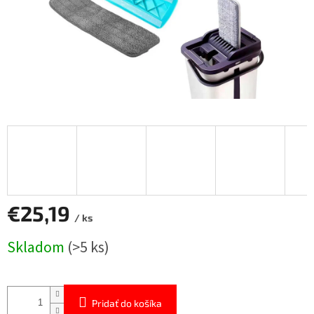
€25,19
/ ks
Jednotková
Skladom
(>5 ks)
cena:
Pridať do košíka