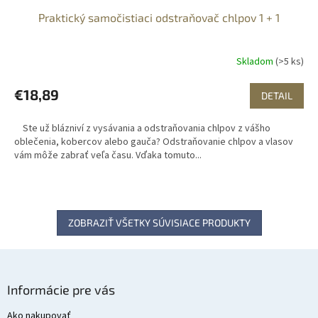
Praktický samočistiaci odstraňovač chlpov 1 + 1
Skladom
(>5 ks)
€18,89
DETAIL
Ste už blázniví z vysávania a odstraňovania chlpov z vášho
oblečenia, kobercov alebo gauča? Odstraňovanie chlpov a vlasov
vám môže zabrať veľa času. Vďaka tomuto...
ZOBRAZIŤ VŠETKY SÚVISIACE PRODUKTY
Z
á
Informácie pre vás
p
ä
Ako nakupovať