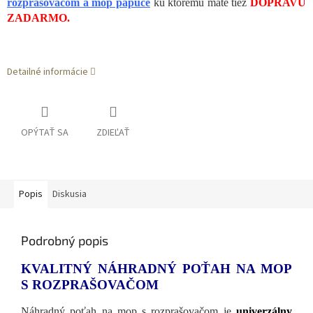
rozprašovačom a mop papuče
ku ktorému máte tiež
DOPRAVU
ZADARMO.
Detailné informácie
OPÝTAŤ SA
ZDIEĽAŤ
Popis
Diskusia
Podrobný popis
KVALITNÝ NÁHRADNÝ POŤAH NA MOP
S ROZPRAŠOVAČOM
Náhradný poťah na mop s rozprašovačom je
univerzálny