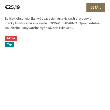
R
€25,19
DETAIL
M
Balíček obsahuje 2ks vyčesávacích rukavíc srsti pre psov a
O
mačky ku ktorému získavate DOPRAVU ZADARMO. Opakovateľne
použiteľná, umývateľná vyčesávacia rukavica...
Akcia
Tip