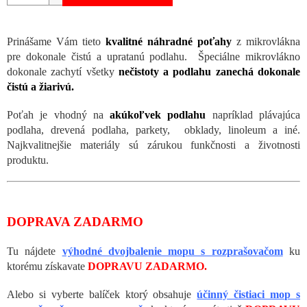
Prinášame Vám tieto
kvalitné náhradné poťahy
z mikrovlákna
pre
dokonale
čistú a upratanú podlahu. Špeciálne mikrovlákno
dokonale zachytí všetky
nečistoty a podlahu zanechá dokonale
čistú a žiarivú.
Poťah je vhodný na
akúkoľvek podlahu
napríklad plávajúca
podlaha, drevená podlaha, parkety, obklady, linoleum a iné.
Najkvalitnejšie materiály sú zárukou funkčnosti a životnosti
produktu.
DOPRAVA ZADARMO
Tu nájdete
výhodné dvojbalenie mopu s rozprašovačom
ku
ktorému získavate
DOPRAVU ZADARMO.
Alebo si vyberte balíček ktorý obsahuje
účinný čistiaci mop s