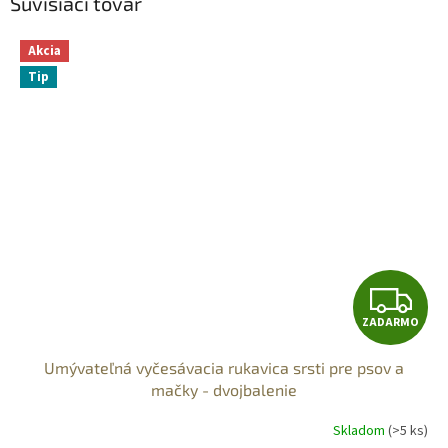
Súvisiaci tovar
Akcia
Tip
Z
ZADARMO
A
Umývateľná vyčesávacia rukavica srsti pre psov a
D
mačky - dvojbalenie
A
Skladom
(>5 ks)