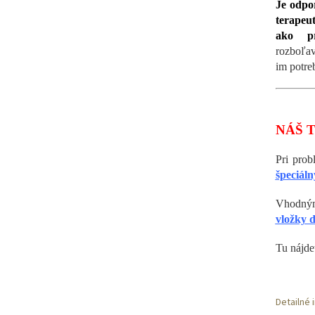
Je odpo
terapeut
ako p
rozboľa
im potre
NÁŠ 
Pri pro
špeciáln
Vhodným
vložky 
Tu nájde
Detailné 