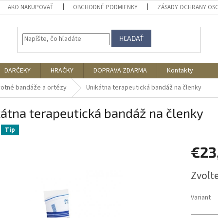
AKO NAKUPOVAŤ
OBCHODNÉ PODMIENKY
ZÁSADY OCHRANY OS
HĽADAŤ
DARČEKY
HRAČKY
DOPRAVA ZDARMA
Kontakty
otné bandáže a ortézy
Unikátna terapeutická bandáž na členky
átna terapeutická bandáž na členky
Tip
€23
Jednotk
Zvoľte
cena:
Variant