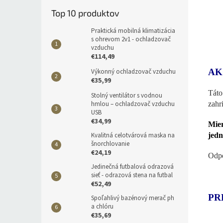
Top 10 produktov
Praktická mobilná klimatizácia
s ohrevom 2v1 - ochladzovač
vzduchu
€114,49
AK
Výkonný ochladzovač vzduchu
€35,99
Táto
Stolný ventilátor s vodnou
hmlou – ochladzovač vzduchu
zahr
USB
€34,99
Mier
Kvalitná celotvárová maska na
jedn
šnorchlovanie
€24,19
Odpo
Jedinečná futbalová odrazová
sieť - odrazová stena na futbal
€52,49
PR
Spoľahlivý bazénový merač ph
a chlóru
€35,69