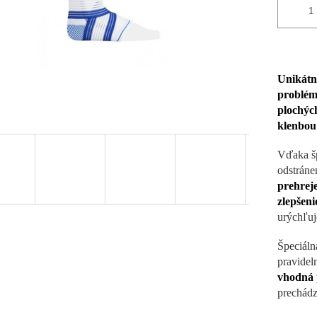
Unikátn
problé
plochýc
klenbou
Vďaka šp
odstrán
prehreje
zlepšeni
urýchľuj
Špeciál
pravidel
vhodná 
prechádz