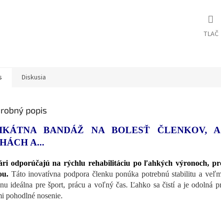
TLAČ
s
Diskusia
robný popis
IKÁTNA BANDÁŽ NA BOLESŤ ČLENKOV, A
HÁCH A...
ri odporúčajú na rýchlu rehabilitáciu po ľahkých výronoch, pr
ou.
Táto inovatívna podpora členku ponúka potrebnú stabilitu a veľ
jnu ideálna pre šport, prácu a voľný čas. Ľahko sa čistí a je odolná p
i pohodlné nosenie.