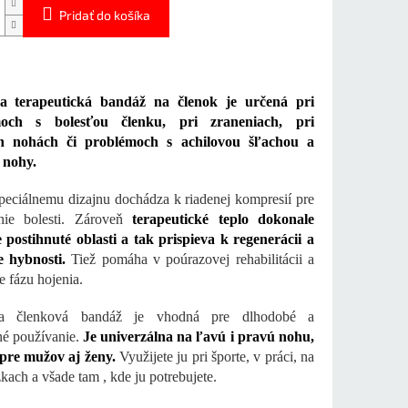
Pridať do košíka
a terapeutická bandáž na členok je určená pri
moch s bolesťou členku, pri zraneniach, pri
h nohách či problémoch s achilovou šľachou a
 nohy.
eciálnemu dizajnu dochádza k riadenej kompresií pre
enie bolesti. Zároveň
terapeutické teplo dokonale
 postihnuté oblasti a tak prispieva k regenerácii a
e hybnosti.
Tiež pomáha v poúrazovej rehabilitácii a
e fázu hojenia.
na členková bandáž je vhodná pre dlhodobé a
né používanie.
Je univerzálna na ľavú i pravú nohu,
pre mužov aj ženy.
Využijete ju pri športe, v práci, na
kach a všade tam , kde ju potrebujete.