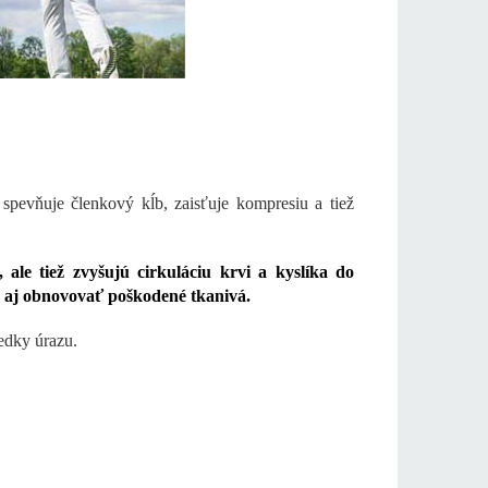
 spevňuje členkový kĺb, zaisťuje kompresiu a tiež
ale tiež zvyšujú cirkuláciu krvi a kyslíka do
aj obnovovať poškodené tkanivá.
ledky úrazu.