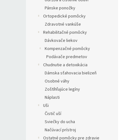
Údržba a čistenie obuvi
Pánske ponožky
Ortopedické pomôcky
Zdravotné vankúše
Rehabilitačné pomôcky
Dávkovače liekov
Kompenzačné pomôcky
Podávače predmetov
Chudnutie a detoxikácia
Dámska sťahovacia bielizeň
Osobné váhy
Zoštíhľujúce legíny
Náplasti
Uši
Čistič uší
Sviečky do ucha
Načúvací prístroj
Ostatné pomôcky pre zdravie