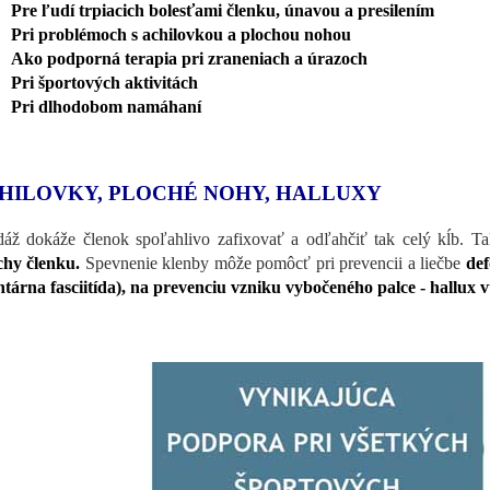
Pre ľudí trpiacich bolesťami členku, únavou a presilením
Pri problémoch s achilovkou a plochou nohou
Ako podporná terapia pri zraneniach a úrazoch
Pri športových aktivitách
Pri dlhodobom namáhaní
HILOVKY, PLOCHÉ NOHY, HALLUXY
áž dokáže členok spoľahlivo zafixovať a odľahčiť tak celý kĺb. T
hy členku.
Spevnenie klenby môže pomôcť pri prevencii a liečbe
def
ntárna fasciitída), na prevenciu vzniku vybočeného palce - hallux v