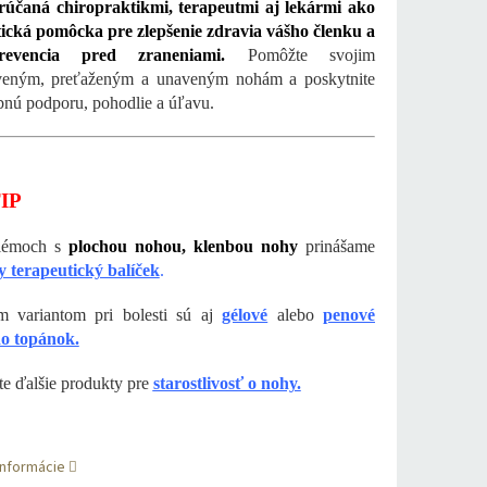
rúčaná chiropraktikmi, terapeutmi aj lekármi ako
ická pomôcka pre zlepšenie zdravia vášho členku a
revencia pred zraneniami.
Pomôžte svojim
veným, preťaženým a unaveným nohám a poskytnite
bnú podporu, pohodlie a úľavu.
TIP
blémoch s
plochou nohou, klenbou nohy
prinášame
y terapeutický balíček
.
 variantom pri bolesti sú aj
gélové
alebo
penové
do topánok.
te ďalšie produkty pre
starostlivosť o nohy.
informácie