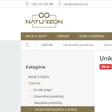
Prejsť
+421 222 205 409
info@naturzon.sk
na
obsah
AKCIE A ZĽAVY
ZDRAVIE
DOM A ZÁHRADA
Domov
ZDRAVIE
Zdravotné pomôcky
Zdrav
B
Unik
o
Preskočiť
č
Kategórie
kategórie
Akcia
n
ý
AKCIE A ZĽAVY
p
ZDRAVIE
a
Čo Vás trápi?
n
e
Zdravotné pomôcky
l
Masážne pomôcky
Zdravotné bandáže a ortézy