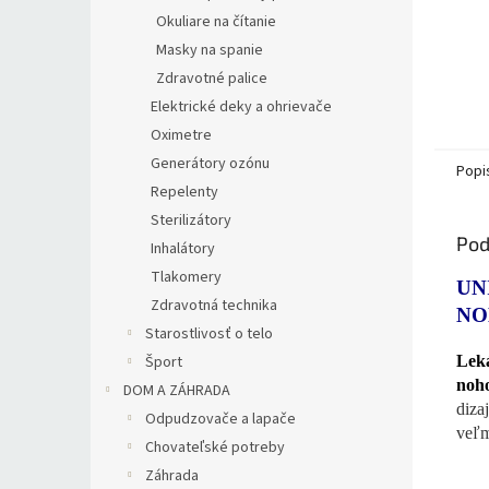
Okuliare na čítanie
Masky na spanie
Zdravotné palice
Elektrické deky a ohrievače
Oximetre
Generátory ozónu
Popi
Repelenty
Sterilizátory
Pod
Inhalátory
Tlakomery
UN
Zdravotná technika
NO
Starostlivosť o telo
Šport
Leká
noh
DOM A ZÁHRADA
diza
Odpudzovače a lapače
veľm
Chovateľské potreby
Záhrada