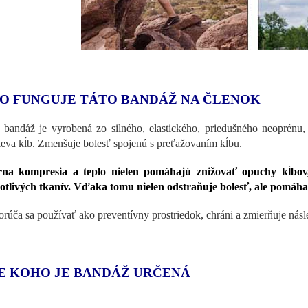
O FUNGUJE TÁTO BANDÁŽ NA ČLENOK
 bandáž je vyrobená zo silného, ​​elastického, priedušného neoprénu,
ieva kĺb. Zmenšuje bolesť spojenú s preťažovaním kĺbu.
na kompresia a teplo nielen pomáhajú znižovať opuchy kĺbov, 
otlivých tkanív. Vďaka tomu nielen
odstraňuje bolesť, ale
pomáha 
rúča sa používať ako preventívny prostriedok, chráni a zmierňuje nás
E KOHO JE BANDÁŽ URČENÁ