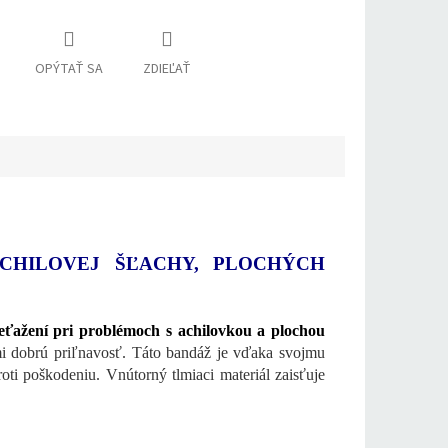
OPÝTAŤ SA
ZDIEĽAŤ
CHILOVEJ ŠĽACHY, PLOCHÝCH
eťažení pri problémoch s achilovkou a plochou
mi dobrú priľnavosť. Táto bandáž je vďaka svojmu
roti poškodeniu. Vnútorný tlmiaci materiál zaisťuje