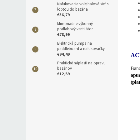
Nafukovacia volejbalová sieť s
loptou do bazéna
€36,79
Mimoriadne výkonný
podlahový ventilátor
€78,99
Elektrická pumpa na
paddleboard a nafukovačky
€94,49
AC
Praktické náplasti na opravu
bazénov
Band
€12,59
opuc
(pla