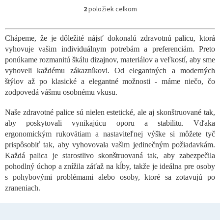
2
položiek celkom
O
v
l
Chápeme, že je dôležité nájsť dokonalú zdravotnú palicu, ktorá
á
vyhovuje vašim individuálnym potrebám a preferenciám. Preto
d
a
ponúkame rozmanitú škálu dizajnov, materiálov a veľkostí, aby sme
c
vyhoveli každému zákazníkovi. Od elegantných a moderných
i
štýlov až po klasické a elegantné možnosti - máme niečo, čo
e
zodpovedá vášmu osobnému vkusu.
p
r
Naše zdravotné palice sú nielen estetické, ale aj skonštruované tak,
v
aby poskytovali vynikajúcu oporu a stabilitu. Vďaka
k
y
ergonomickým rukovätiam a nastaviteľnej výške si môžete tyč
v
prispôsobiť tak, aby vyhovovala vašim jedinečným požiadavkám.
ý
Každá palica je starostlivo skonštruovaná tak, aby zabezpečila
p
pohodlný úchop a znížila záťaž na kĺby, takže je ideálna pre osoby
i
s pohybovými problémami alebo osoby, ktoré sa zotavujú po
s
zraneniach.
u
Z