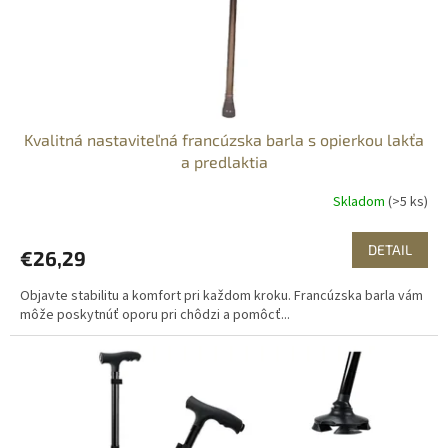
u
k
t
o
v
Kvalitná nastaviteľná francúzska barla s opierkou lakťa
a predlaktia
Skladom
(>5 ks)
DETAIL
€26,29
Objavte stabilitu a komfort pri každom kroku. Francúzska barla vám
môže poskytnúť oporu pri chôdzi a pomôcť...