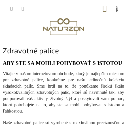
Prejsť
NÁKUP
na
obsah
KOŠÍK
Zdravotné palice
ABY STE SA MOHLI POHYBOVAŤ S ISTOTOU
Vitajte v našom internetovom obchode, ktorý je najlepším miestom
pre zdravotné palice, konkrétne pre našu jedinečnú kolekciu
skladacích palíc. Sme hrdí na to, že ponúkame širokú škálu
vysokokvalitných zdravotných palíc, ktoré sú navrhnuté tak, aby
podporovali váš aktívny životný štýl a poskytovali vám pomoc,
ktorú potrebujete na to, aby ste sa mohli pohybovať s istotou a
ľahkosťou.
Naše zdravotné palice sú vyrobené s maximálnou precíznosťou a