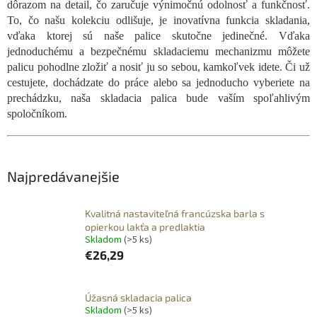
dôrazom na detail, čo zaručuje výnimočnú odolnosť a funkčnosť.
To, čo našu kolekciu odlišuje, je inovatívna funkcia skladania,
vďaka ktorej sú naše palice skutočne jedinečné. Vďaka
jednoduchému a bezpečnému skladaciemu mechanizmu môžete
palicu pohodlne zložiť a nosiť ju so sebou, kamkoľvek idete. Či už
cestujete, dochádzate do práce alebo sa jednoducho vyberiete na
prechádzku, naša skladacia palica bude vaším spoľahlivým
spoločníkom.
Najpredávanejšie
Kvalitná nastaviteľná francúzska barla s
opierkou lakťa a predlaktia
Skladom
(>5 ks)
€26,29
Úžasná skladacia palica
Skladom
(>5 ks)