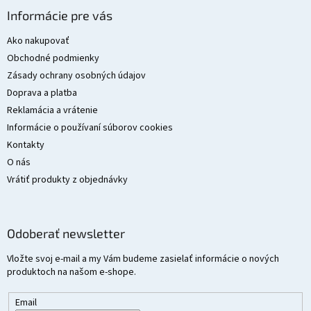
á
Informácie pre vás
p
ä
Ako nakupovať
t
Obchodné podmienky
i
Zásady ochrany osobných údajov
e
Doprava a platba
Reklamácia a vrátenie
Informácie o používaní súborov cookies
Kontakty
O nás
Vrátiť produkty z objednávky
Odoberať newsletter
Vložte svoj e-mail a my Vám budeme zasielať informácie o nových
produktoch na našom e-shope.
Email