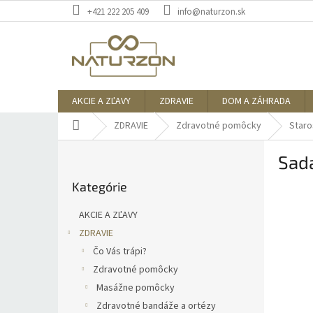
Prejsť
+421 222 205 409
info@naturzon.sk
na
obsah
AKCIE A ZĽAVY
ZDRAVIE
DOM A ZÁHRADA
Domov
ZDRAVIE
Zdravotné pomôcky
Staro
B
Sad
o
Preskočiť
č
Kategórie
kategórie
n
ý
AKCIE A ZĽAVY
p
ZDRAVIE
a
Čo Vás trápi?
n
e
Zdravotné pomôcky
l
Masážne pomôcky
Zdravotné bandáže a ortézy