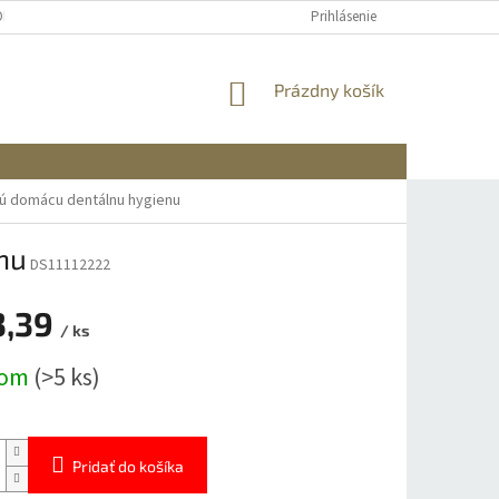
OBNÝCH ÚDAJOV
DOPRAVA A PLATBA
REKLAMÁCIA A VRÁTENIE
Prihlásenie
NÁKUPNÝ
Prázdny košík
KOŠÍK
ú domácu dentálnu hygienu
nu
DS11112222
3,39
/ ks
ová
dom
(>5 ks)
Pridať do košíka