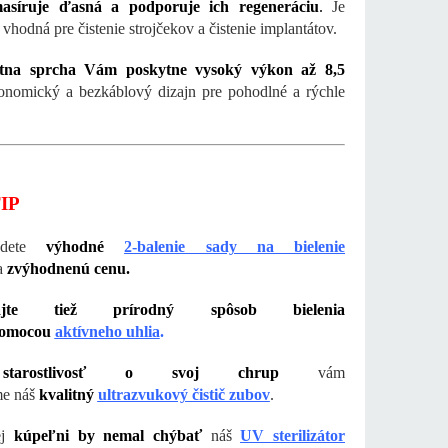
masíruje ďasná a podporuje ich regeneráciu
.
Je
vhodná pre čistenie strojčekov a čistenie implantátov.
tna sprcha Vám poskytne vysoký výkon až 8,5
nomický a bezkáblový dizajn pre pohodlné a rýchle
IP
jdete
výhodné
2-balenie sady na bielenie
a
zvýhodnenú cenu.
šajte tiež prírodný spôsob bielenia
pomocou
aktívneho uhlia
.
tarostlivosť o svoj chrup
vám
e náš
kvalitný
ultrazvukový čistič zubov
.
ej
kúpeľni by nemal chýbať
náš
UV sterilizátor