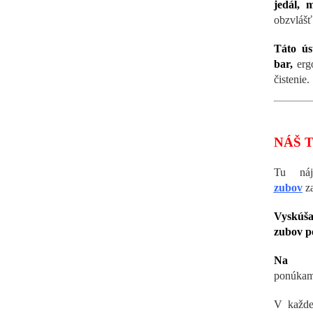
jedál, 
obzvlášť 
Táto ús
bar,
ergo
čistenie.
NÁŠ T
Tu ná
zubov
z
Vyskú
zubov 
Na s
ponúkam
V každ