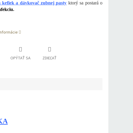
 kefiek a dávkovač zubnej pasty
ktorý sa postará o
nfekciu
.
informácie
OPÝTAŤ SA
ZDIEĽAŤ
KA