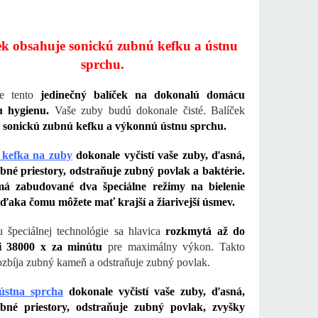
ek obsahuje sonickú zubnú kefku a ústnu
sprchu.
te tento
jedinečný balíček na dokonalú domácu
u hygienu.
Vaše zuby budú dokonale čisté. Balíček
e
sonickú zubnú kefku a výkonnú ústnu sprchu.
 kefka na zuby
dokonale vyčistí vaše zuby, ďasná,
né priestory, odstraňuje zubný povlak a baktérie.
á zabudované dva špeciálne režimy na bielenie
ďaka čomu môžete mať krajší a žiarivejší úsmev.
 špeciálnej technológie sa hlavica
rozkmytá až do
ti 38000 x za minútu
pre maximálny výkon. Takto
ozbíja zubný kameň a odstraňuje zubný povlak.
ústna sprcha
dokonale vyčistí vaše zuby, ďasná,
bné priestory, odstraňuje zubný povlak, zvyšky