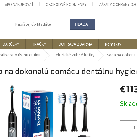
AKO NAKUPOVAŤ
OBCHODNÉ PODMIENKY
ZÁSADY OCHRANY OS
HĽADAŤ
DARČEKY
HRAČKY
DOPRAVA ZDARMA
Kontakty
stlivosť o ústnu dutinu
Elektrické zubné kefky
Sada na dokonal
a na dokonalú domácu dentálnu hygie
€11
Jednotk
Skla
cena: