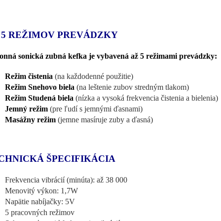
 5 REŽIMOV PREVÁDZKY
nná sonická zubná kefka je vybavená až 5 režimami prevádzky:
Režim čistenia
(na každodenné použitie)
Režim Snehovo biela
(na leštenie zubov stredným tlakom)
Režim Studená biela
(nízka a vysoká frekvencia čistenia a bielenia)
Jemný režim
(pre ľudí s jemnými ďasnami)
Masážny režim
(jemne masíruje zuby a ďasná)
CHNICKÁ ŠPECIFIKÁCIA
Frekvencia vibrácií (minúta): až 38 000
Menovitý výkon: 1,7W
Napätie nabíjačky: 5V
5 pracovných režimov