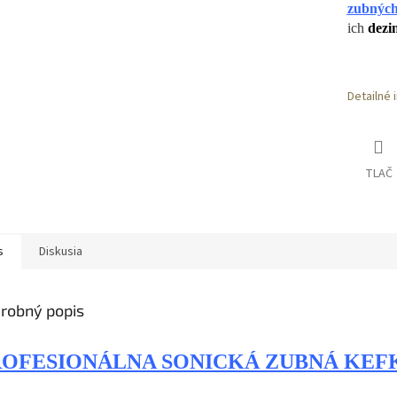
zubných
ich
dezi
Detailné 
TLAČ
s
Diskusia
robný popis
ROFESIONÁLNA SONICKÁ ZUBNÁ KEF