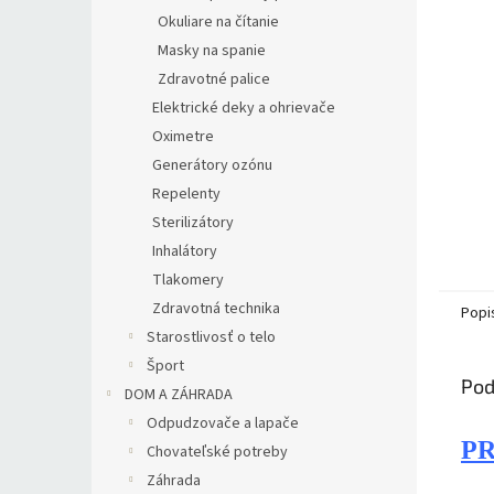
Okuliare na čítanie
Masky na spanie
Zdravotné palice
Elektrické deky a ohrievače
Oximetre
Generátory ozónu
Repelenty
Sterilizátory
Inhalátory
Tlakomery
Zdravotná technika
Popi
Starostlivosť o telo
Šport
Pod
DOM A ZÁHRADA
Odpudzovače a lapače
P
Chovateľské potreby
Záhrada