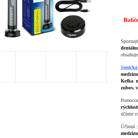
Balíč
Spoznaj
dentáln
obsahuj
Sonická
medzizub
Kefka m
zubov, v
Pomocou
rýchlos
účinne r
Účinná
medzizu