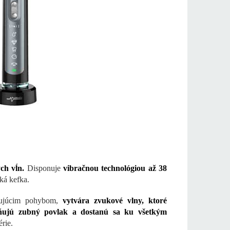
ch vĺn.
Disponuje
vibračnou technológiou až 38
ká kefka.
lzujúcim pohybom,
vytvára zvukové vlny, ktoré
raňujú zubný povlak a dostanú sa ku všetkým
rie.