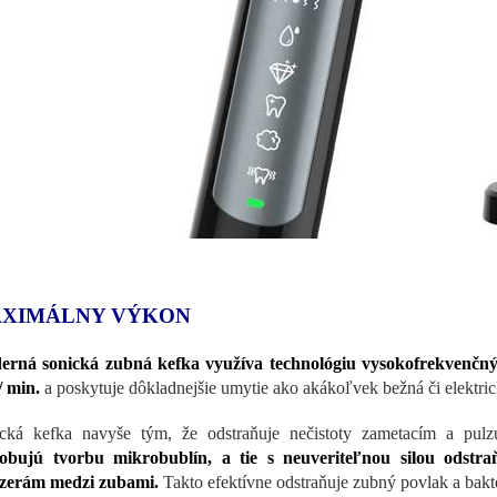
XIMÁLNY VÝKON
rná sonická zubná kefka využíva technológiu vysokofrekvenčný
/ min.
a poskytuje dôkladnejšie umytie ako akákoľvek bežná či elektric
cká kefka navyše tým, že odstraňuje nečistoty zametacím a pu
sobujú tvorbu mikrobublín, a tie s neuveriteľnou silou odst
zerám medzi zubami.
Takto efektívne odstraňuje zubný povlak a bakté