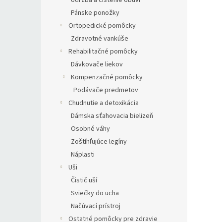
Údržba a čistenie obuvi
Pánske ponožky
Ortopedické pomôcky
Zdravotné vankúše
Rehabilitačné pomôcky
Dávkovače liekov
Kompenzačné pomôcky
Podávače predmetov
Chudnutie a detoxikácia
Dámska sťahovacia bielizeň
Osobné váhy
Zoštíhľujúce legíny
Náplasti
Uši
Čistič uší
Sviečky do ucha
Načúvací prístroj
Ostatné pomôcky pre zdravie