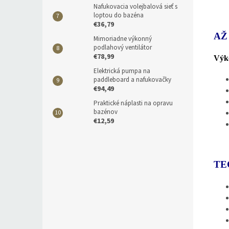
Nafukovacia volejbalová sieť s
loptou do bazéna
€36,79
AŽ
Mimoriadne výkonný
podlahový ventilátor
€78,99
Výko
Elektrická pumpa na
paddleboard a nafukovačky
€94,49
Praktické náplasti na opravu
bazénov
€12,59
TE