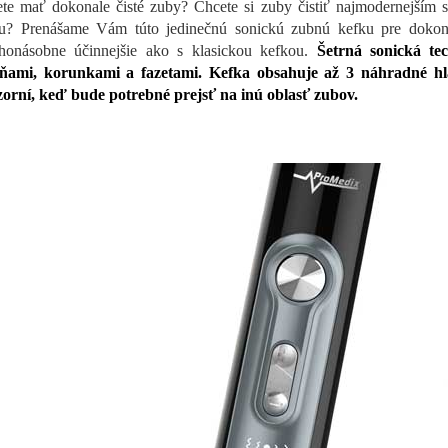
te mať dokonale čisté zuby? Chcete si zuby čistiť najmodernejším
u? Prenášame Vám túto jedinečnú sonickú zubnú kefku pre dokonalé
onásobne účinnejšie ako s klasickou kefkou.
Šetrná sonická te
ňami, korunkami a fazetami. Kefka obsahuje až 3 náhradné hla
orní, keď bude potrebné prejsť na inú oblasť zubov.