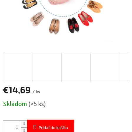
€14,69
/ ks
Jednotková
Skladom
(>5 ks)
cena:
Pridať do košíka