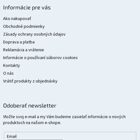
á
Informácie pre vás
p
ä
Ako nakupovať
t
Obchodné podmienky
i
Zásady ochrany osobných údajov
e
Doprava a platba
Reklamácia a vrátenie
Informácie o používaní súborov cookies
Kontakty
O nás
Vrátiť produkty z objednávky
Odoberať newsletter
Vložte svoj e-mail a my Vám budeme zasielať informácie o nových
produktoch na našom e-shope.
Email