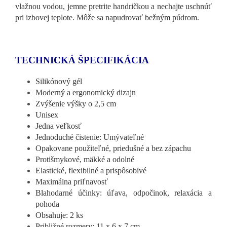
vlažnou vodou, jemne pretrite handričkou a nechajte uschnúť
pri izbovej teplote. Môže sa napudrovať bežným púdrom.
TECHNICKÁ ŠPECIFIKÁCIA
Silikónový gél
Moderný a ergonomický dizajn
Zvýšenie výšky o 2,5 cm
Unisex
Jedna veľkosť
Jednoduché čistenie: Umývateľné
Opakovane použiteľné, priedušné a bez zápachu
Protišmykové, mäkké a odolné
Elastické, flexibilné a prispôsobivé
Maximálna priľnavosť
Blahodarné účinky: úľava, odpočinok, relaxácia a
pohoda
Obsahuje: 2 ks
Približné rozmery: 11 x 6 x 7 cm