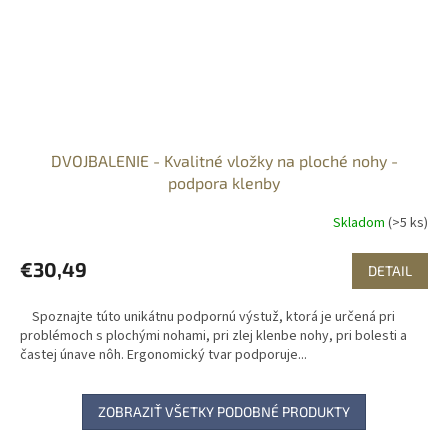
DVOJBALENIE - Kvalitné vložky na ploché nohy -
podpora klenby
Skladom
(>5 ks)
€30,49
DETAIL
Spoznajte túto unikátnu podpornú výstuž, ktorá je určená pri
problémoch s plochými nohami, pri zlej klenbe nohy, pri bolesti a
častej únave nôh. Ergonomický tvar podporuje...
ZOBRAZIŤ VŠETKY PODOBNÉ PRODUKTY