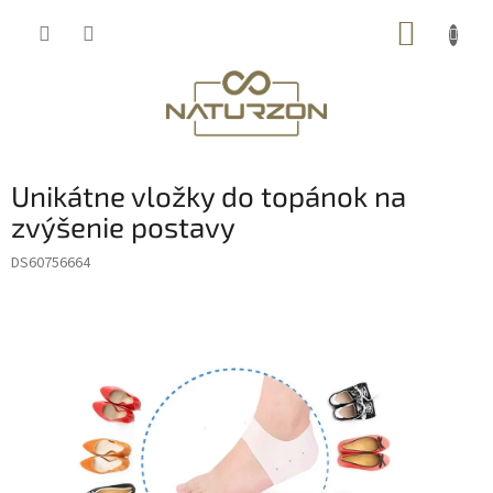
Prejsť
NÁKUP
na
obsah
KOŠÍK
Unikátne vložky do topánok na
zvýšenie postavy
DS60756664