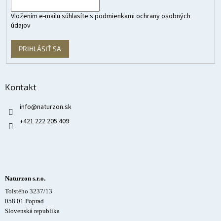
Vložením e-mailu súhlasíte s
podmienkami ochrany osobných
údajov
PRIHLÁSIŤ SA
Kontakt
info
@
naturzon.sk
+421 222 205 409
Naturzon s.r.o.
Tolstého 3237/13
058 01 Poprad
Slovenská republika