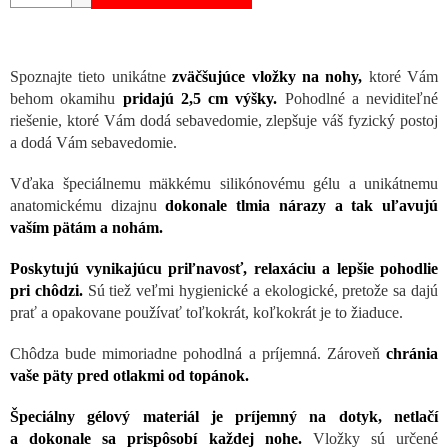
Spoznajte tieto unikátne
zväčšujúce vložky na nohy,
ktoré Vám
behom okamihu
pridajú 2,5 cm výšky.
Pohodlné a neviditeľné
riešenie, ktoré Vám dodá sebavedomie, zlepšuje váš fyzický postoj
a dodá Vám sebavedomie.
Vďaka špeciálnemu mäkkému silikónovému gélu a unikátnemu
anatomickému dizajnu
dokonale tlmia nárazy a tak uľavujú
vaším pätám a nohám.
Poskytujú vynikajúcu priľnavosť, relaxáciu a lepšie pohodlie
pri chôdzi.
Sú tiež veľmi hygienické a ekologické, pretože sa dajú
prať a opakovane používať toľkokrát, koľkokrát je to žiaduce.
Chôdza bude mimoriadne pohodlná a príjemná. Zároveň
chránia
vaše päty pred otlakmi od topánok.
Špeciálny gélový materiál je príjemný na dotyk, netlačí
a dokonale sa prispôsobí každej nohe.
Vložky sú určené