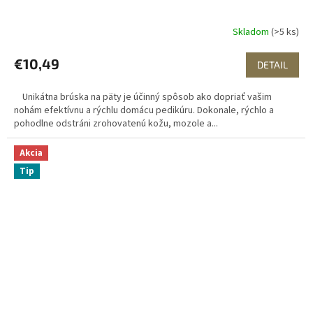
Skladom
(>5 ks)
€10,49
DETAIL
Unikátna brúska na päty je účinný spôsob ako dopriať vašim
nohám efektívnu a rýchlu domácu pedikúru. Dokonale, rýchlo a
pohodlne odstráni zrohovatenú kožu, mozole a...
Akcia
Tip