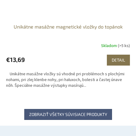
Unikátne masážne magnetické vložky do topánok
Skladom
(>5 ks)
€13,69
DETAIL
Unikátne masážne vložky sú vhodné pri problémoch s plochými
nohami, pri zlej klenbe nohy, pri haluxoch, bolesti a častej únave
nôh. Špeciálne masážne výstupky masírujú...
ZOBRAZIŤ VŠETKY SÚVISIACE PRODUKTY
Z