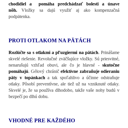
chodidiel a pomáha predchádzať bolesti a únave
nôh.
Vložky sa dajú využiť aj ako kompenzačná
podpätenka.
PROTI OTLAKOM NA PÄTÁCH
Rozlúčte sa s otlakmi a pľuzgiermi na pätách
.
Prinášame
skvelé riešenie. Revolučné zväčšujúce vložky. Sú priesvitné,
nenarušujú vzhľad obuvi, ale čo je hlavné -
skutočne
pomáhajú
. Gélový chránič
efektívne zabraňuje odieraniu
päty v topánkach
a tak spoľahlivo a účinne odstraňuje
otlaky. Pôsobí preventívne, ale tiež už na vzniknuté otlaky.
Skvelé je, že sa používa dlhodobo, takže vaše nohy budú v
bezpečí po dlhú dobu.
VHODNÉ PRE KAŽDÉHO