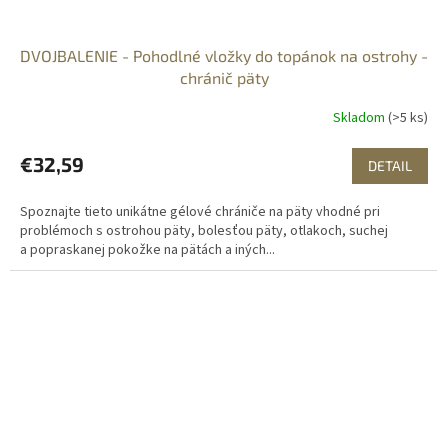
DVOJBALENIE - Pohodlné vložky do topánok na ostrohy -
chránič päty
Skladom
(>5 ks)
€32,59
DETAIL
Spoznajte tieto unikátne gélové chrániče na päty vhodné pri
problémoch s ostrohou päty, bolesťou päty, otlakoch, suchej
a popraskanej pokožke na pätách a iných...