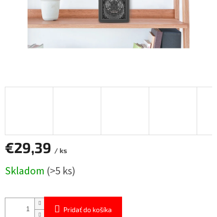
€29,39
/ ks
Jednotková
Skladom
(>5 ks)
cena:
Pridať do košíka