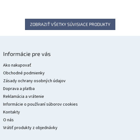
ZOBRAZIŤ VŠETKY SÚVISIACE PRODUKTY
Z
á
Informácie pre vás
p
ä
Ako nakupovať
t
Obchodné podmienky
i
Zásady ochrany osobných údajov
e
Doprava a platba
Reklamácia a vrátenie
Informácie o používaní súborov cookies
Kontakty
O nás
Vrátiť produkty z objednávky