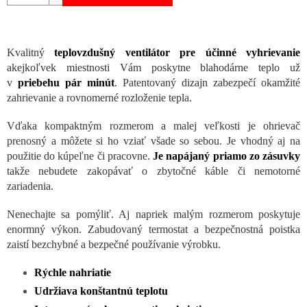
Kvalitný
teplovzdušný ventilátor pre účinné vyhrievanie
akejkoľvek miestnosti Vám poskytne blahodárne teplo už
v
priebehu pár minút
. Patentovaný dizajn zabezpečí okamžité
zahrievanie a rovnomerné rozloženie tepla.
Vďaka kompaktným rozmerom a malej veľkosti je ohrievač
prenosný a môžete si ho vziať všade so sebou. Je vhodný aj na
použitie do kúpeľne či pracovne.
Je napájaný priamo zo zásuvky
takže nebudete zakopávať o zbytočné káble či nemotorné
zariadenia.
Nenechajte sa pomýliť. Aj napriek malým rozmerom poskytuje
enormný výkon. Zabudovaný termostat a bezpečnostná poistka
zaistí bezchybné a bezpečné používanie výrobku.
Rýchle nahriatie
Udržiava konštantnú teplotu