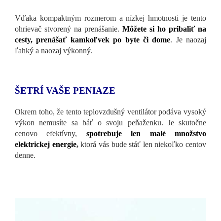
Vďaka kompaktným rozmerom a nízkej hmotnosti je tento
ohrievač stvorený na prenášanie.
Môžete si ho pribaliť na
cesty, prenášať kamkoľvek po byte či dome
. Je naozaj
ľahký a naozaj výkonný.
ŠETRÍ VAŠE PENIAZE
Okrem toho, že tento teplovzdušný ventilátor podáva vysoký
výkon nemusíte sa báť o svoju peňaženku. Je skutočne
cenovo efektívny,
s
potrebuje len malé množstvo
elektrickej energie
,
ktorá vás bude stáť len niekoľko centov
denne.