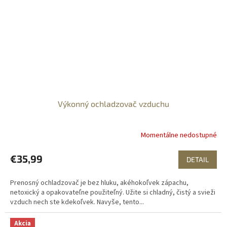
Výkonný ochladzovač vzduchu
Momentálne nedostupné
€35,99
DETAIL
Prenosný ochladzovač je bez hluku, akéhokoľvek zápachu,
netoxický a opakovateľne použiteľný. Užite si chladný, čistý a svieži
vzduch nech ste kdekoľvek. Navyše, tento...
Akcia