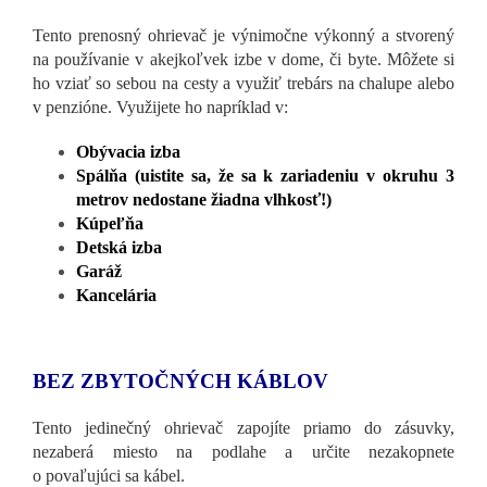
Tento prenosný ohrievač je výnimočne výkonný a stvorený
na používanie v akejkoľvek izbe v dome, či byte. Môžete si
ho vziať so sebou na cesty a využiť trebárs na chalupe alebo
v penzióne. Využijete ho napríklad v:
Obývacia izba
Spálňa (uistite sa, že sa k zariadeniu v okruhu 3
metrov nedostane žiadna vlhkosť!)
Kúpeľňa
Detská izba
Garáž
Kancelária
BEZ ZBYTOČNÝCH KÁBLOV
Tento jedinečný ohrievač zapojíte priamo do zásuvky,
nezaberá miesto na podlahe a určite nezakopnete
o povaľujúci sa kábel.