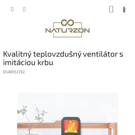
Prejsť
NÁKUP
na
obsah
KOŠÍK
Kvalitný teplovzdušný ventilátor s
imitáciou krbu
DS40552782