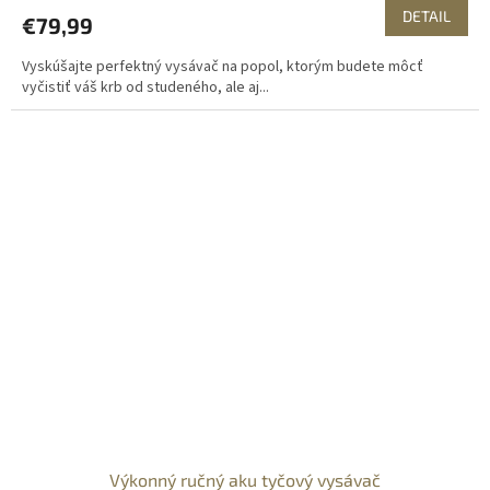
DETAIL
€79,99
Vyskúšajte perfektný vysávač na popol, ktorým budete môcť
vyčistiť váš krb od studeného, ale aj...
Výkonný ručný aku tyčový vysávač