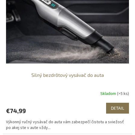
k
s
t
p
o
r
v
o
d
u
k
t
o
v
Silný bezdrôtový vysávač do auta
Skladom
(>5 ks)
DETAIL
€74,99
Výkonný ručný vysávač do auta vám zabezpečí čistotu a sviežosť
po akej ste v aute vždy...