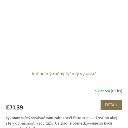
Jedinečný ručný tyčový vysávač
Skladom
(>5 ks)
DETAIL
€71,39
Výkonný ručný vysávač vám zabezpečí čistotu a sviežosť po akej
ste v domácnosti vždy túžili. Už žiadne obmedzovanie sa kvôli