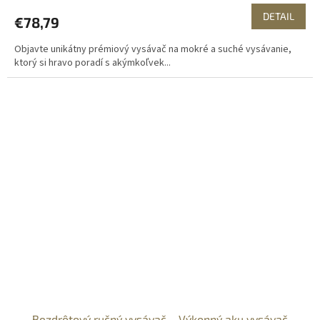
DETAIL
€78,79
Objavte unikátny prémiový vysávač na mokré a suché vysávanie,
ktorý si hravo poradí s akýmkoľvek...
Bezdrôtový ručný vysávač – Výkonný aku vysávač