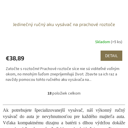
Jedinečný ručný aku vysávač na prachové roztoče
Skladom
(>5 ks)
DETAIL
€38,89
Zatočte s roztočmi! Prachové roztoče síce nie sú viditeľné voľným
okom, no mnohým ľuďom znepríjemňujú život. Zbavte sa ich raz a
navždy pomocou tohto ručného aku vysávača na...
18
položiek celkom
O
v
l
Ak potrebujete špecializovanejší vysávač, náš výkonný ručný
á
vysávač do auta je nevyhnutnosťou pre každého majiteľa auta.
d
a
Vďaka kompaktnému dizajnu a batérii s dlhou výdržou dokáže