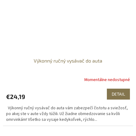
Výkonný ručný vysávač do auta
Momentálne nedostupné
DETAIL
€24,19
Výkonný ručný vysávač do auta vám zabezpečí čistotu a sviežosť,
po akej ste v aute vždy túžili. Už žiadne obmedzovanie sa kvôli
omrvinkám! Všetko sa vysaje kedykoľvek, rýchlo...