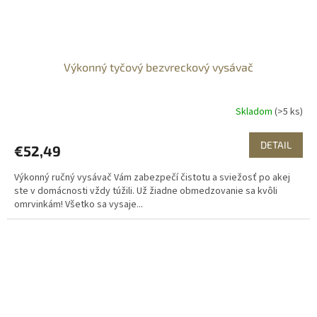
Výkonný tyčový bezvreckový vysávač
Skladom
(>5 ks)
DETAIL
€52,49
Výkonný ručný vysávač Vám zabezpečí čistotu a sviežosť po akej
ste v domácnosti vždy túžili. Už žiadne obmedzovanie sa kvôli
omrvinkám! Všetko sa vysaje...