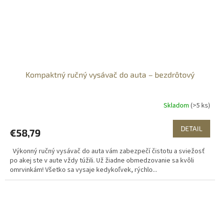
Kompaktný ručný vysávač do auta – bezdrôtový
Skladom
(>5 ks)
DETAIL
€58,79
Výkonný ručný vysávač do auta vám zabezpečí čistotu a sviežosť
po akej ste v aute vždy túžili. Už žiadne obmedzovanie sa kvôli
omrvinkám! Všetko sa vysaje kedykoľvek, rýchlo...