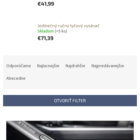
€41,99
Jedinečný ručný tyčový vysávač
Skladom
(>5 ks)
€71,39
R
a
Odporúčame
Najlacnejšie
Najdrahšie
Najpredávanejšie
d
e
Abecedne
n
i
e
OTVORIŤ FILTER
p
r
V
o
ý
d
p
u
i