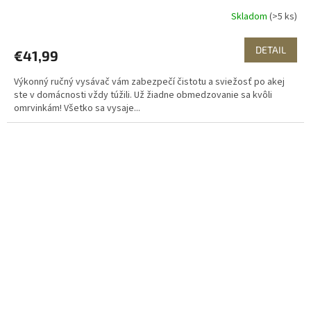
Skladom
(>5 ks)
DETAIL
€41,99
Výkonný ručný vysávač vám zabezpečí čistotu a sviežosť po akej
ste v domácnosti vždy túžili. Už žiadne obmedzovanie sa kvôli
omrvinkám! Všetko sa vysaje...