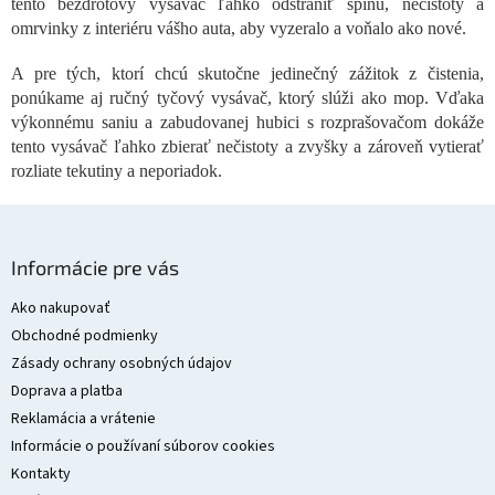
c
tento bezdrôtový vysávač ľahko odstrániť špinu, nečistoty a
i
omrvinky z interiéru vášho auta, aby vyzeralo a voňalo ako nové.
e
p
A pre tých, ktorí chcú skutočne jedinečný zážitok z čistenia,
r
ponúkame aj ručný tyčový vysávač, ktorý slúži ako mop. Vďaka
v
výkonnému saniu a zabudovanej hubici s rozprašovačom dokáže
k
y
tento vysávač ľahko zbierať nečistoty a zvyšky a zároveň vytierať
v
rozliate tekutiny a neporiadok.
ý
p
i
Z
s
á
Informácie pre vás
u
p
ä
Ako nakupovať
t
Obchodné podmienky
i
Zásady ochrany osobných údajov
e
Doprava a platba
Reklamácia a vrátenie
Informácie o používaní súborov cookies
Kontakty