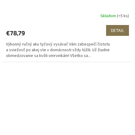
Skladom
(>5 ks)
DETAIL
€78,79
Výkonný ručný aku tyčový vysávač Vám zabezpečí čistotu
a sviežosť po akej ste v domácnosti vždy túžili. Už žiadne
obmedzovanie sa kvôli omrvinkám! Všetko sa...