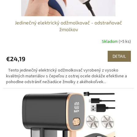
o
v
Jedinečný elektrický odžmolkovač - odstraňovač
žmolkov
Skladom
(>5 ks)
DETAIL
€24,19
Tento jedinečný elektrický odžmolkovač vyrobený z vysoko
kvalitných materiálov s čepeľou z ostrej ocele dokáže efektívne a
pohodlne odstrániť nežiadúce žmolky z akéhokoľvek...