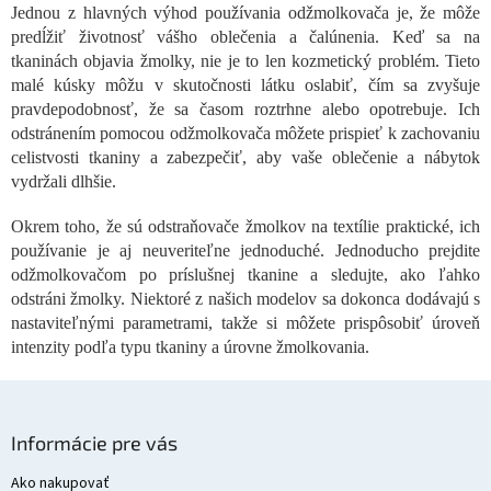
Jednou z hlavných výhod používania odžmolkovača je, že môže
á
predĺžiť životnosť vášho oblečenia a čalúnenia. Keď sa na
d
a
tkaninách objavia žmolky, nie je to len kozmetický problém. Tieto
c
malé kúsky môžu v skutočnosti látku oslabiť, čím sa zvyšuje
i
pravdepodobnosť, že sa časom roztrhne alebo opotrebuje. Ich
e
odstránením pomocou odžmolkovača môžete prispieť k zachovaniu
p
celistvosti tkaniny a zabezpečiť, aby vaše oblečenie a nábytok
r
vydržali dlhšie.
v
k
y
Okrem toho, že sú odstraňovače žmolkov na textílie praktické, ich
v
používanie je aj neuveriteľne jednoduché. Jednoducho prejdite
ý
odžmolkovačom po príslušnej tkanine a sledujte, ako ľahko
p
odstráni žmolky. Niektoré z našich modelov sa dokonca dodávajú s
i
nastaviteľnými parametrami, takže si môžete prispôsobiť úroveň
s
intenzity podľa typu tkaniny a úrovne žmolkovania.
u
Z
á
Informácie pre vás
p
ä
Ako nakupovať