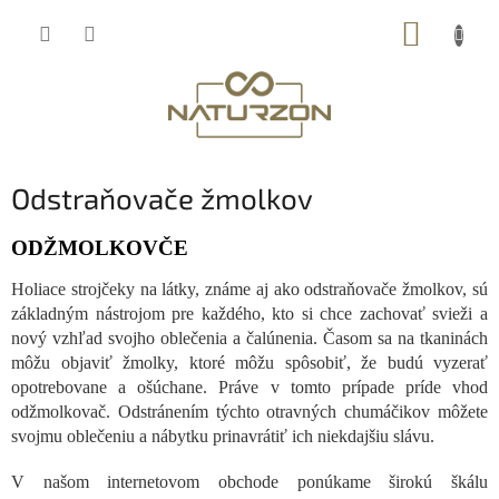
Prejsť
NÁKUP
na
obsah
KOŠÍK
Odstraňovače žmolkov
ODŽMOLKOVČE
Holiace strojčeky na látky, známe aj ako odstraňovače žmolkov, sú
základným nástrojom pre každého, kto si chce zachovať svieži a
nový vzhľad svojho oblečenia a čalúnenia. Časom sa na tkaninách
môžu objaviť žmolky, ktoré môžu spôsobiť, že budú vyzerať
opotrebovane a ošúchane. Práve v tomto prípade príde vhod
odžmolkovač. Odstránením týchto otravných chumáčikov môžete
svojmu oblečeniu a nábytku prinavrátiť ich niekdajšiu slávu.
V našom internetovom obchode ponúkame širokú škálu