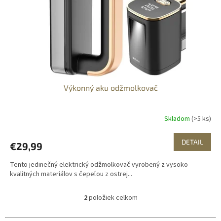
Výkonný aku odžmolkovač
Skladom
(>5 ks)
DETAIL
€29,99
Tento jedinečný elektrický odžmolkovač vyrobený z vysoko
kvalitných materiálov s čepeľou z ostrej...
2
položiek celkom
O
v
l