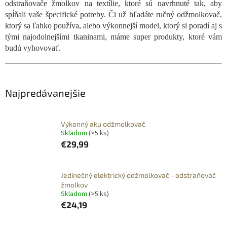
odstraňovače žmolkov na textílie, ktoré sú navrhnuté tak, aby
spĺňali vaše špecifické potreby. Či už hľadáte ručný odžmolkovač,
ktorý sa ľahko používa, alebo výkonnejší model, ktorý si poradí aj s
tými najodolnejšími tkaninami, máme super produkty, ktoré vám
budú vyhovovať.
Najpredávanejšie
Výkonný aku odžmolkovač
Skladom
(>5 ks)
€29,99
Jedinečný elektrický odžmolkovač - odstraňovač
žmolkov
Skladom
(>5 ks)
€24,19