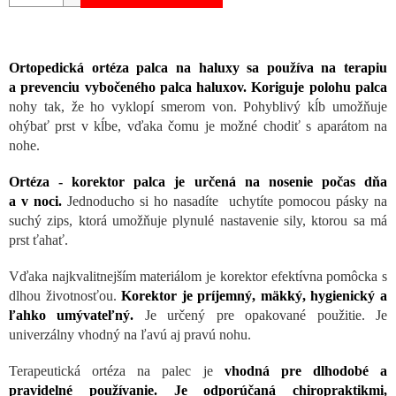
Ortopedická ortéza palca na haluxy sa používa na terapiu
a prevenciu vybočeného palca haluxov. Koriguje polohu palca
nohy tak, že ho vyklopí smerom von. Pohyblivý kĺb umožňuje
ohýbať prst v kĺbe, vďaka čomu je možné chodiť s aparátom na
nohe.
Ortéza - korektor palca je určená na nosenie počas dňa
a v noci.
Jednoducho si ho nasadíte uchytíte pomocou pásky na
suchý zips, ktorá umožňuje plynulé nastavenie sily, ktorou sa má
prst ťahať.
Vďaka najkvalitnejším materiálom je korektor efektívna pomôcka s
dlhou životnosťou.
Korektor je príjemný, mäkký, hygienický a
ľahko umývateľný.
Je určený pre opakované použitie. Je
univerzálny vhodný na ľavú aj pravú nohu.
Terapeutická ortéza na palec je
vhodná pre dlhodobé a
pravidelné používanie. Je odporúčaná chiropraktikmi,