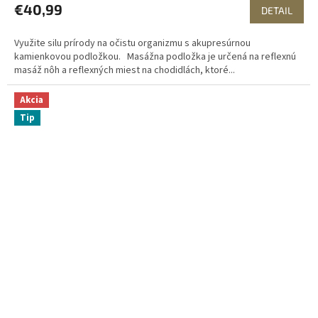
€40,99
DETAIL
Využite silu prírody na očistu organizmu s akupresúrnou
kamienkovou podložkou. Masážna podložka je určená na reflexnú
masáž nôh a reflexných miest na chodidlách, ktoré...
Akcia
Tip