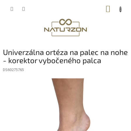
Prejsť
NÁKUP
na
obsah
KOŠÍK
Univerzálna ortéza na palec na nohe
- korektor vybočeného palca
DS60275765