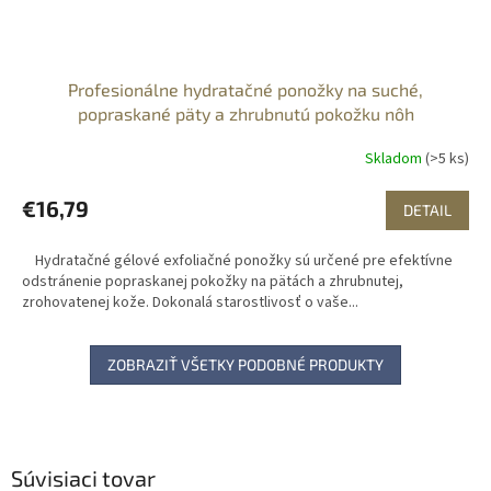
Profesionálne hydratačné ponožky na suché,
popraskané päty a zhrubnutú pokožku nôh
Skladom
(>5 ks)
€16,79
DETAIL
Hydratačné gélové exfoliačné ponožky sú určené pre efektívne
odstránenie popraskanej pokožky na pätách a zhrubnutej,
zrohovatenej kože. Dokonalá starostlivosť o vaše...
ZOBRAZIŤ VŠETKY PODOBNÉ PRODUKTY
Súvisiaci tovar