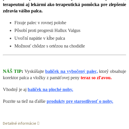
terapeutmi aj lekármi ako terapeutická pomôcka pre zlepšenie
zdravia vášho palca.
Fixuje palec v rovnej polohe
Pôsobí proti progresii Hallux Valgus
Uvoľní napätie v kĺbe palca
Možnosť chôdze s ortézou na chodidle
NÁŠ TIP
:
Vyskúšajte
balíček na vybočený palec,
ktorý obsahuje
korektor palca a vložky z pamäťovej peny
teraz so zľavou.
Vhodný je aj
balíček na ploché nohy.
Pozrite sa tiež na ďalšie
produkty pre starostlivosť o nohy.
Detailné informácie