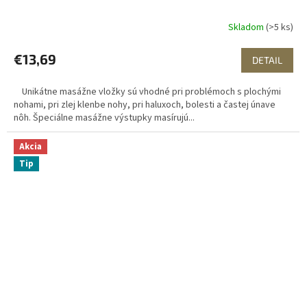
Skladom
(>5 ks)
€13,69
DETAIL
Unikátne masážne vložky sú vhodné pri problémoch s plochými
nohami, pri zlej klenbe nohy, pri haluxoch, bolesti a častej únave
nôh. Špeciálne masážne výstupky masírujú...
Akcia
Tip