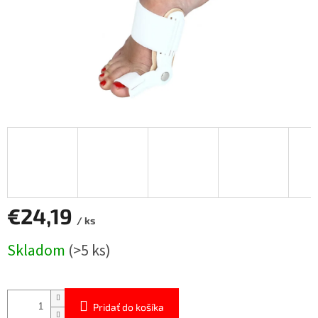
€24,19
/ ks
Jednotková
Skladom
(>5 ks)
cena:
Pridať do košíka