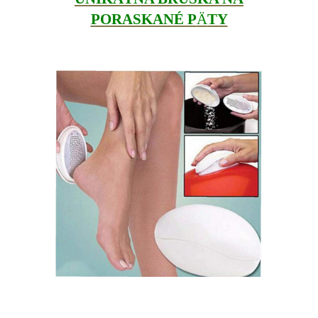
PORASKANÉ P
Ä
TY