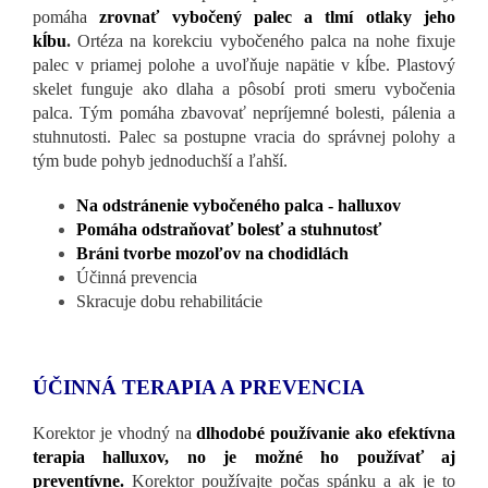
pomáha
zrovnať vybočený palec a tlmí otlaky jeho
kĺbu
.
Ortéza na korekciu vybočeného palca na nohe fixuje
palec v priamej polohe a uvoľňuje napätie v kĺbe. Plastový
skelet funguje ako dlaha a pôsobí proti smeru vybočenia
palca. Tým pomáha zbavovať nepríjemné bolesti, pálenia a
stuhnutosti. Palec sa postupne vracia do správnej polohy a
tým bude pohyb jednoduchší a ľahší.
Na odstránenie vybočeného palca - halluxov
Pomáha odstraňovať bolesť a stuhnutosť
Bráni
tvorbe mozoľov na chodidlách
Účinná prevencia
Skracuje dobu rehabilitácie
ÚČINNÁ TERAPIA A PREVENCIA
Korektor je vhodný na
dlhodobé používanie ako efektívna
terapia halluxov, no je možné ho používať aj
preventívne.
Korektor používajte počas spánku a ak je to