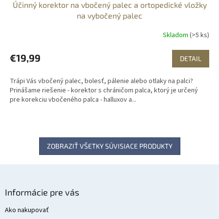
Účinný korektor na vbočený palec a ortopedické vložky
na vybočený palec
Skladom
(>5 ks)
€19,99
DETAIL
Trápi Vás vbočený palec, bolesť, pálenie alebo otlaky na palci?
Prinášame riešenie - korektor s chráničom palca, ktorý je určený
pre korekciu vbočeného palca - halluxov a...
ZOBRAZIŤ VŠETKY SÚVISIACE PRODUKTY
Z
á
Informácie pre vás
p
ä
Ako nakupovať