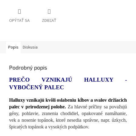
OPÝTAŤ SA
ZDIEĽAŤ
Popis
Diskusia
Podrobný popis
PREČO VZNIKAJÚ HALLUXY -
VYBOČENÝ PALEC
Halluxy vznikajú kvôli oslabeniu kĺbov a svalov držiacich
palec v prirodzenej polohe.
Za hlavné príčiny sa považujú
gény, pohlavie, zranenia chodidiel, opakované namáhanie,
vek a nosenie topánok, ktoré nesedia správne, napr. úzkych,
špicatých topánok a vysokých podpätkov.