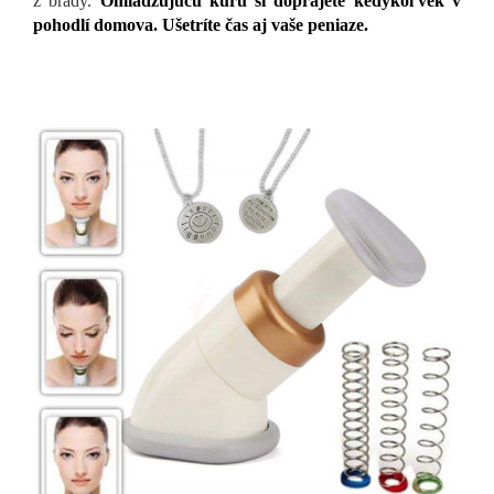
z brady.
Omladzujúcu kúru si doprajete kedykoľvek v
pohodlí domova. Ušetríte čas aj vaše peniaze.