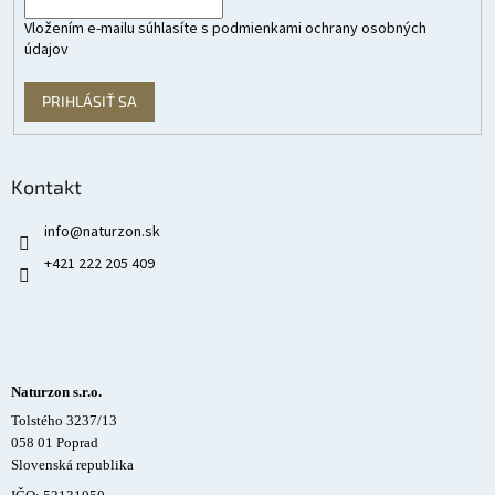
Vložením e-mailu súhlasíte s
podmienkami ochrany osobných
údajov
PRIHLÁSIŤ SA
Kontakt
info
@
naturzon.sk
+421 222 205 409
Naturzon s.r.o.
Tolstého 3237/13
058 01 Poprad
Slovenská republika