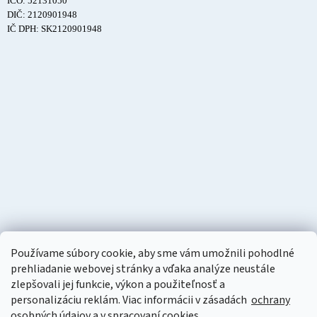
IČO: 52131050
DIČ: 2120901948
IČ DPH: SK2120901948
Používame súbory cookie, aby sme vám umožnili pohodlné
prehliadanie webovej stránky a vďaka analýze neustále
zlepšovali jej funkcie, výkon a použiteľnosť a
personalizáciu
reklám. Viac informácii v zásadách
ochrany
osobných údajov
a v
spracovaní cookies
.