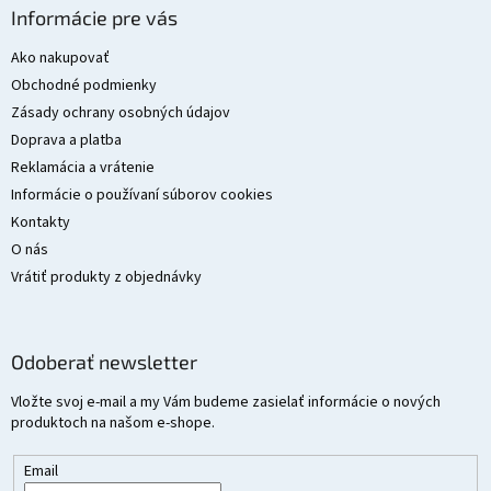
á
Informácie pre vás
p
ä
Ako nakupovať
t
Obchodné podmienky
i
Zásady ochrany osobných údajov
e
Doprava a platba
Reklamácia a vrátenie
Informácie o používaní súborov cookies
Kontakty
O nás
Vrátiť produkty z objednávky
Odoberať newsletter
Vložte svoj e-mail a my Vám budeme zasielať informácie o nových
produktoch na našom e-shope.
Email