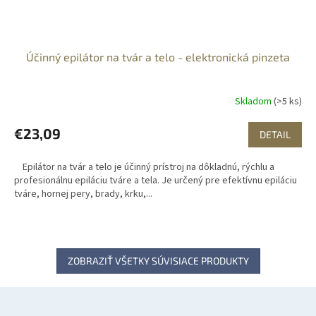
Účinný epilátor na tvár a telo - elektronická pinzeta
Skladom
(>5 ks)
€23,09
DETAIL
Epilátor na tvár a telo je účinný prístroj na dôkladnú, rýchlu a
profesionálnu epiláciu tváre a tela. Je určený pre efektívnu epiláciu
tváre, hornej pery, brady, krku,...
ZOBRAZIŤ VŠETKY SÚVISIACE PRODUKTY
Z