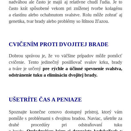
nadváhou ale často je majú aj relatívne chudí ľudia. Je to
často krát spôsobené vekom pri zníženej tvorbe kolagénu
a elastínu alebo ochabnutom svalstve. Rolu môže zohrať aj
genetika, tvar brady alebo problémy so štítnou žľazou.
CVIČENÍM PROTI DVOJITEJ BRADE
Dobrou správou je, že vo väčšine prípadov môže pomôcť
cvičenie. Tento jedinečný posilňovač svalov krku, brady
a tváre je určený
pre rýchle a účinné spevnenie svalstva,
odstránenie tuku a elimináciu dvojitej brady.
UŠETRÍTE ČAS A PENIAZE
Spoznajte konečne cenovo dostupný prístroj, ktorý vám
pomôže s problémami s dvojitou bradou. Naviac, ušetríte za
drahé procedúry pri odstraňovaní tuku