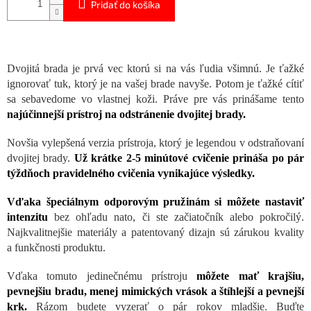
Pridať do košíka
Dvojitá brada je prvá vec ktorú si na vás ľudia všimnú. Je ťažké
ignorovať tuk, ktorý je na vašej brade navyše. Potom je ťažké cítiť
sa sebavedome vo vlastnej koži. Práve pre vás prinášame tento
najúčinnejší prístroj na odstránenie dvojitej brady.
Novšia vylepšená verzia prístroja, ktorý je legendou v odstraňovaní
dvojitej brady.
Už krátke 2-5 minútové cvičenie prináša po pár
týždňoch pravidelného cvičenia vynikajúce výsledky.
Vďaka špeciálnym odporovým pružinám si môžete nastaviť
intenzitu
bez ohľadu nato, či ste začiatočník alebo pokročilý.
Najkvalitnejšie materiály a patentovaný dizajn sú zárukou kvality
a funkčnosti produktu.
Vďaka tomuto jedinečnému prístroju
môžete mať krajšiu,
pevnejšiu bradu, menej mimických vrások a štíhlejší a pevnejší
krk.
Rázom budete vyzerať o pár rokov mladšie. Buďte