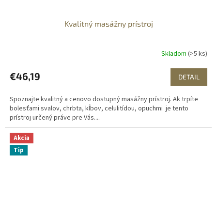
Kvalitný masážny prístroj
Skladom
(>5 ks)
€46,19
DETAIL
Spoznajte kvalitný a cenovo dostupný masážny prístroj. Ak trpíte
bolesťami svalov, chrbta, kĺbov, celulitídou, opuchmi je tento
prístroj určený práve pre Vás....
Akcia
Tip