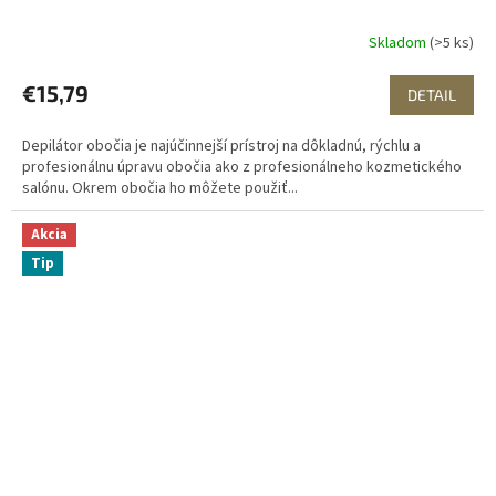
Skladom
(>5 ks)
€15,79
DETAIL
Depilátor obočia je najúčinnejší prístroj na dôkladnú, rýchlu a
profesionálnu úpravu obočia ako z profesionálneho kozmetického
salónu. Okrem obočia ho môžete použiť...
Akcia
Tip