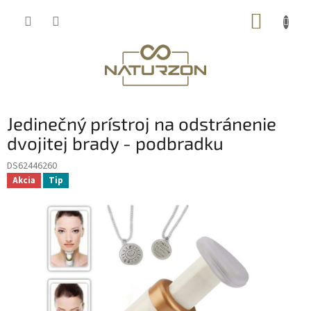
Prejsť
NÁKUP
na
obsah
KOŠÍK
Jedinečný prístroj na odstránenie
dvojitej brady - podbradku
DS62446260
Akcia
Tip