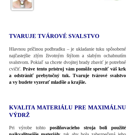
TVARUJE TVÁROVÉ SVALSTVO
Hlavnou príčinou podbradku – je ukladanie tuku spôsobené
najčastejšie zlým životným štýlom a slabým ochabnutím
svalstvom. Pokiaľ sa chcete dvojitej brady zbaviť je potrebné
cvičiť.
Práve tento prístroj vám pomôže spevniť váš krk
a odstrániť prebytočný tuk. Tvaruje tvárové svalstvo
a vy budete vyzerať mladšie a krajšie.
KVALITA MATERIÁLU PRE MAXIMÁLNU
VÝDRŽ
Pri výrobe tohto
posilňovacieho stroja boli použité
najkvalitnejšie materiály,
tak aby bola zabezpečená jeho