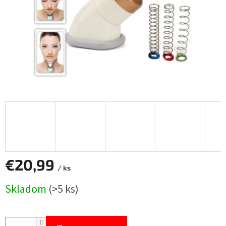
€20,99
/ ks
Jednotková
Skladom
(>5 ks)
cena: