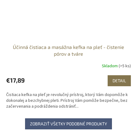
Účinná čistiaca a masážna kefka na pleť - čistenie
pórov a tváre
Skladom
(>5 ks)
€17,89
DETAIL
Čistiaca kefka na pleť je revolučný prístroj, ktorý Vám dopomôže k
dokonalej a bezchybnej pleti. Prístroj Vám pomôže bezpečne, bez
začervenania a podráždenia odstrániť...
ZOBRAZIŤ VŠETKY PODOBNÉ PRODUKTY