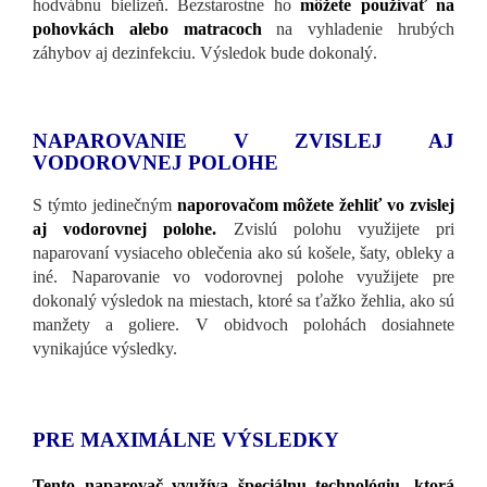
hodvábnu bielizeň. Bezstarostne ho
môžete používať na
pohovkách alebo matracoch
na vyhladenie hrubých
záhybov aj dezinfekciu. Výsledok bude dokonalý.
NAPAROVANIE V ZVISLEJ AJ
VODOROVNEJ POLOHE
S týmto jedinečným
naporovačom môžete žehliť vo zvislej
aj vodorovnej polohe.
Zvislú polohu využijete pri
naparovaní vysiaceho oblečenia ako sú košele, šaty, obleky a
iné. Naparovanie vo vodorovnej polohe využijete pre
dokonalý výsledok na miestach, ktoré sa ťažko žehlia, ako sú
manžety a goliere. V obidvoch polohách dosiahnete
vynikajúce výsledky.
PRE MAXIMÁLNE VÝSLEDKY
Tento naparovač využíva špeciálnu technológiu, ktorá