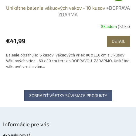
Unikátne balenie vákuových vakov - 10 kusov
+DOPRAVA
D
ZDARMA
A
Skladom
(>5 ks)
R
€41,99
DETAIL
M
Balenie obsahuje: 5 kusov Vákuových vriec 80 x 110 cm a 5 kusov
O
Vákuových vriec - 60 x 80 cm teraz s DOPRAVOU ZADARMO. Unikátne
vákuové vrecia vám...
ZOBRAZIŤ VŠETKY SÚVISIACE PRODUKTY
Z
á
Informácie pre vás
p
ä
Ako nakupovať