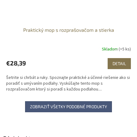
Praktický mop s rozprašovačom a stierka
Skladom
(>5 ks)
€28,39
DETAIL
Šetrite si chrbát a ruky. Spoznajte praktické a účinné riešenie ako si
poradiť s umývaním podlahy. Vyskúšajte tento mop s
rozprašovačom ktorý si poradí s každou podlahou....
ZOBRAZIŤ VŠETKY PODOBNÉ PRODUKTY