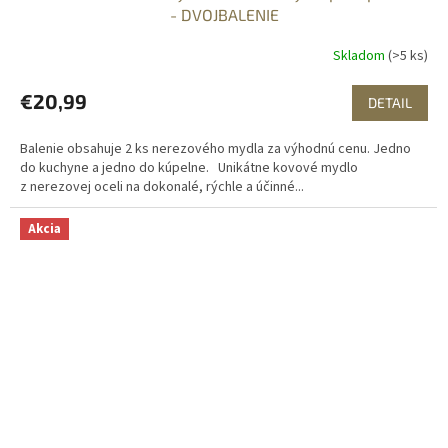
- DVOJBALENIE
Skladom
(>5 ks)
€20,99
DETAIL
Balenie obsahuje 2 ks nerezového mydla za výhodnú cenu. Jedno
do kuchyne a jedno do kúpelne. Unikátne kovové mydlo
z nerezovej oceli na dokonalé, rýchle a účinné...
Akcia