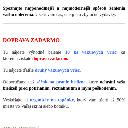
Spoznajte najpohodlnejší a najmodernejší spôsob žehlenia
vášho oblečenia
. Ušetrí vám čas, energiu a zbytočné výdavky.
DOPRAVA ZADARMO
Tu nájdete výhodné balenie
10 ks vákuových vriec
ku
ktorému
získate
dopravu zadarmo.
Tu nájdete ďalšie
druhy vákuových vriec
.
Odporúčame tiež
sáčok na pranie bielizne,
ktorý
ochráni
vašu
bielizeň pred potrhaním, roztiahnutím a iným poškodením.
Vyskúšajte aj
organizér na topánky,
ktorý vám ušetrí až 50%
miesta vo Vašej skrini alebo botníku.