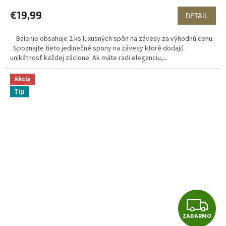
€19,99
DETAIL
Balenie obsahuje 2 ks luxusných spôn na závesy za výhodnú cenu.
Spoznajte tieto jedinečné spony na závesy ktoré dodajú
unikátnosť každej záclone. Ak máte radi eleganciu,...
Akcia
Tip
Z
ZADARMO
A