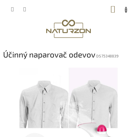
Prejsť
NÁKUP
na
obsah
KOŠÍK
Účinný naparovač odevov
DS75348839