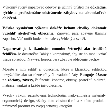
Výkonný ručný naparovač odevov je účinný prístroj na
dôkladné,
rýchle a profesionálne odstránenie záhybov na akomkoľvek
oblečení.
Vďaka vysokému výkonu dokáže behom chvílky dokonale
vyžehliť akékoľvek oblečenie.
Zároveň para zbavuje tkaniny
zápachu. Váš outfit bude dokonale vyžehlený a svieži.
Naparovač je k tkaninám omnoho šetrnejší ako tradičná
žehlička.
Je dostatočne ľahký a kompaktný, aby ste ho mohli vziať
všade so sebou. Navyše, horúca para zbavuje oblečenie pachov.
Môžete s ním žehliť aj oblečenie, ktoré s klasickou žehličkou
nevyžehlíte ako sú rôzne róby či svadobné šaty.
Funguje úžasne
na záclony, závesy,
čalúnenie, koberce, obrusy, posteľnú bielizeň,
matrace, vankúš a každé iné oblečenie.
Vysoký výkon, patentovaná technológia, najkvalitnejšie materiály,
ergonomický design, všetky tieto vlastnosti robia z tohto produktu
prémiový produkt vo svojej cenovej kategórii.