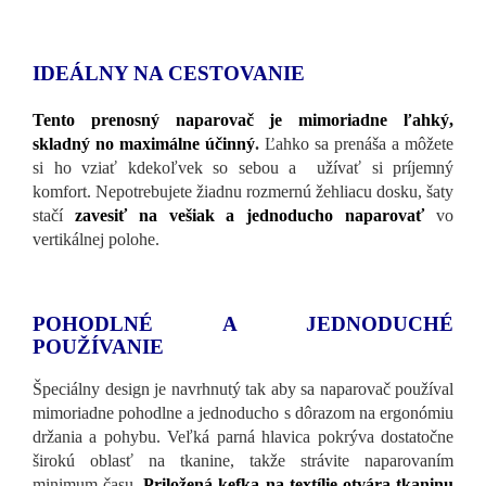
IDEÁLNY NA CESTOVANIE
Tento prenosný naparovač je mimoriadne ľahký,
skladný no maximálne účinný
.
Ľahko sa prenáša a môžete
si ho vziať kdekoľvek so sebou a užívať si príjemný
komfort. Nepotrebujete žiadnu rozmernú žehliacu dosku, šaty
stačí
zavesiť na vešiak a jednoducho naparovať
vo
vertikálnej polohe.
POHODLNÉ A JEDNODUCHÉ
POUŽÍVANIE
Špeciálny design je navrhnutý tak aby sa naparovač používal
mimoriadne pohodlne a jednoducho s dôrazom na ergonómiu
držania a pohybu. Veľká parná hlavica pokrýva dostatočne
širokú oblasť na tkanine, takže strávite naparovaním
minimum času.
Priložená kefka na textílie otvára tkaninu