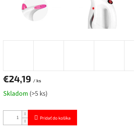
€24,19
/ ks
Jednotková
Skladom
(>5 ks)
cena:
Pridať do košíka