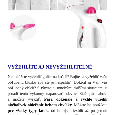
VYŽEHLÍTE AJ NEVYŽEHLITELNÉ
Nedokážete vyžehliť golier na košeli? Bojíte sa vyžehliť vašu
obľúbenú blúzku aby ste ju nespálili? Dokrčil sa Vám váš
obľúbený oblek? S týmito aj mnohými ďalšími situáciami si
poradí tento výkonný naparovač odevov. Stačí pár ťahov
a môžete vyraziť.
Para dokonale a rýchle vyžehlí
akékoľvek oblečenie behom chvíľky.
Môžete ho používať
pre všetky typy látok
, od hrubých textílií až po jemnú