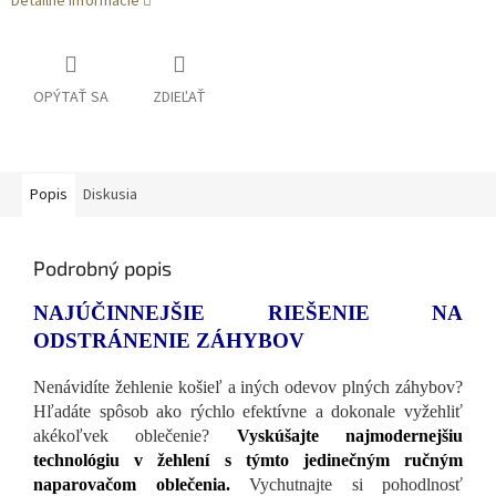
Detailné informácie
OPÝTAŤ SA
ZDIEĽAŤ
Popis
Diskusia
Podrobný popis
NAJÚČINNEJŠIE RIEŠENIE NA
ODSTRÁNENIE ZÁHYBOV
Nenávidíte žehlenie košieľ a iných odevov plných záhybov?
Hľadáte spôsob ako rýchlo efektívne a dokonale vyžehliť
akékoľvek oblečenie?
Vyskúšajte najmodernejšiu
technológiu v žehlení s týmto jedinečným ručným
naparovačom oblečenia.
Vychutnajte si pohodlnosť