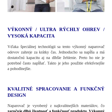
VÝKONNÝ / ULTRA RÝCHLY OHREV /
VYSOKÁ KAPACITA
Vďaka špeciálnej technológii sa tento výkonný naparovač
odevov zahreje za krátky čas. Jednoducho sa napĺňa a má
dostatočnú kapacitu aj na dlhšie žehlenie. Preto ho nie je
potrebné často napĺňať. Takto je jeho použitie efektívnejšie
a pohodlnejšie.
KVALITNÉ SPRACOVANIE A FUNKČNÝ
DESIGN
Naparovač je vyrobený z najkvalitnejších materiálov, čo
zaručuje dlhú životnosť a funkčnosť produktu. Výkonný