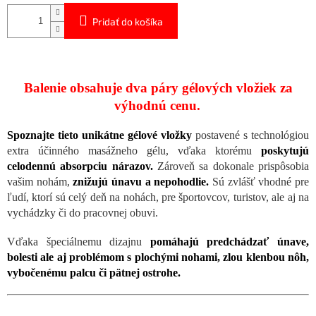
Pridať do košíka
Balenie obsahuje dva páry gélových vložiek za
výhodnú cenu.
Spoznajte tieto unikátne gélové vložky
postavené s technológiou
extra účinného masážneho gélu, vďaka ktorému
poskytujú
celodennú absorpciu nárazov.
Zároveň sa dokonale prispôsobia
vašim nohám,
znižujú únavu a nepohodlie.
Sú zvlášť vhodné pre
ľudí, ktorí sú celý deň na nohách, pre športovcov, turistov, ale aj na
vychádzky či do pracovnej obuvi.
Vďaka špeciálnemu dizajnu
pomáhajú predchádzať únave,
bolesti ale aj problémom s plochými nohami, zlou klenbou nôh,
vybočenému palcu či pätnej ostrohe.