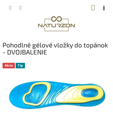
Prejsť
NÁKUP
na
obsah
KOŠÍK
Pohodlné gélové vložky do topánok
- DVOJBALENIE
Akcia
Tip