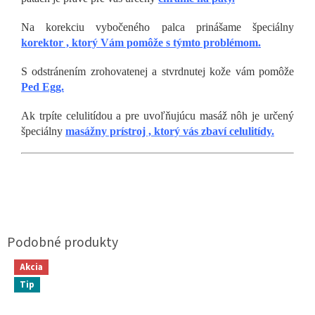
Na korekciu vybočeného palca prinášame špeciálny
korektor , ktorý Vám pomôže s týmto problémom.
S odstránením zrohovatenej a stvrdnutej kože vám pomôže
Ped Egg.
Ak trpíte celulitídou a pre uvoľňujúcu masáž nôh je určený
špeciálny
masážny prístroj , ktorý vás zbaví celulitídy.
Akcia
Tip