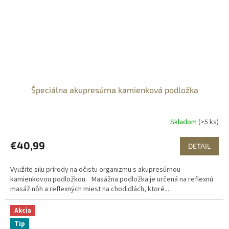
Špeciálna akupresúrna kamienková podložka
Skladom
(>5 ks)
€40,99
DETAIL
Využite silu prírody na očistu organizmu s akupresúrnou
kamienkovou podložkou. Masážna podložka je určená na reflexnú
masáž nôh a reflexných miest na chodidlách, ktoré...
Akcia
Tip