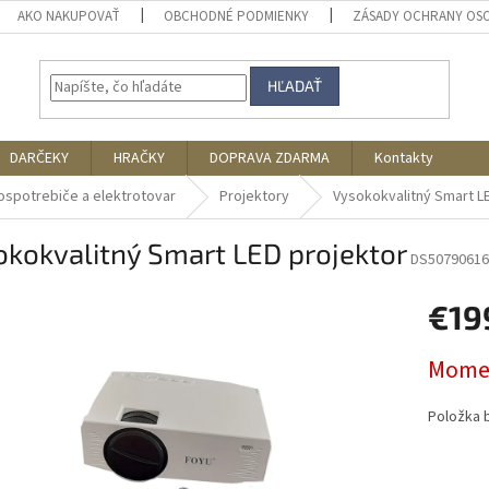
AKO NAKUPOVAŤ
OBCHODNÉ PODMIENKY
ZÁSADY OCHRANY OS
HĽADAŤ
DARČEKY
HRAČKY
DOPRAVA ZDARMA
Kontakty
ospotrebiče a elektrotovar
Projektory
Vysokokvalitný Smart L
kokvalitný Smart LED projektor
DS50790616
€19
Jednotk
Momen
cena:
Položka 