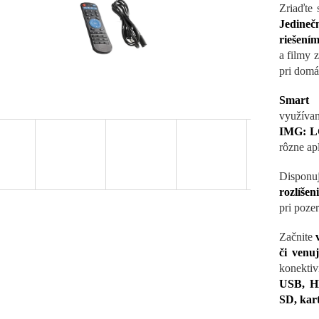
Zriaďte
Jedineč
riešením
a filmy 
pri domá
Smart 
využív
IMG: 
rôzne apl
Disponu
rozlíše
pri pozer
Začnite
či venu
konekti
USB, HD
SD, kar