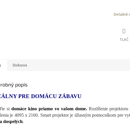
Detailné 
TLAČ
s
Diskusia
robný popis
EÁLNY PRE DOMÁCU ZÁBAVU
ďte si
domáce kino priamo vo vašom dome.
Rozlíšenie projektoru
íšenia je 4095 x 2160. Smart projektor je úžasným pomocníkom pre vy
 a dospelých
.