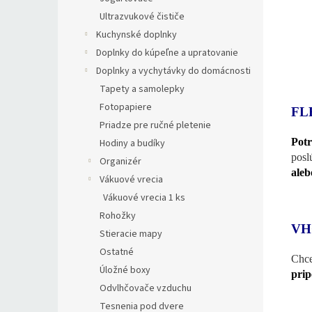
Ultrazvukové čističe
Kuchynské doplnky
Doplnky do kúpeľne a upratovanie
Doplnky a vychytávky do domácnosti
Tapety a samolepky
Fotopapiere
FL
Priadze pre ručné pletenie
Potr
Hodiny a budíky
posl
Organizér
aleb
Vákuové vrecia
Vákuové vrecia 1 ks
Rohožky
VH
Stieracie mapy
Ostatné
Chc
Úložné boxy
prip
Odvlhčovače vzduchu
Tesnenia pod dvere