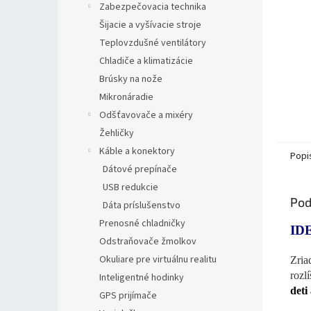
Zabezpečovacia technika
Šijacie a vyšívacie stroje
Teplovzdušné ventilátory
Chladiče a klimatizácie
Brúsky na nože
Mikronáradie
Odšťavovače a mixéry
Žehličky
Káble a konektory
Popi
Dátové prepínače
USB redukcie
Pod
Dáta príslušenstvo
Prenosné chladničky
ID
Odstraňovače žmolkov
Okuliare pre virtuálnu realitu
Zria
rozl
Inteligentné hodinky
deti
GPS prijímače