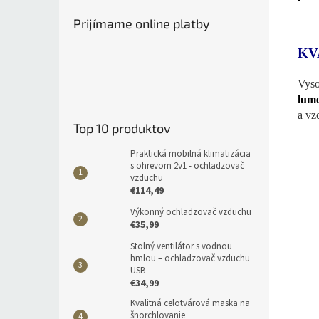
Prijímame online platby
KV
Vyso
lum
a vz
Top 10 produktov
Praktická mobilná klimatizácia
s ohrevom 2v1 - ochladzovač
vzduchu
€114,49
Výkonný ochladzovač vzduchu
€35,99
Stolný ventilátor s vodnou
hmlou – ochladzovač vzduchu
USB
€34,99
Kvalitná celotvárová maska na
šnorchlovanie