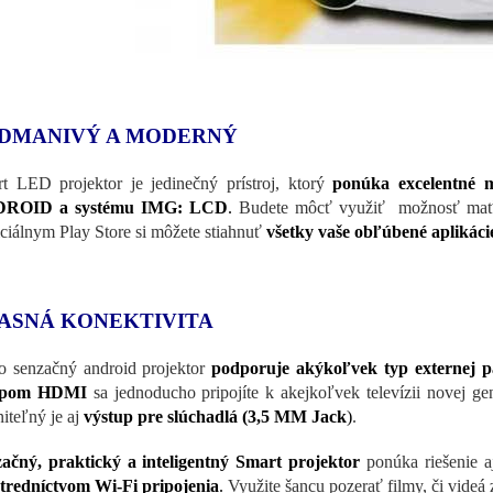
DMANIVÝ A MODERNÝ
t LED projektor je jedinečný prístroj, ktorý
ponúka excelentné m
ROID a systému IMG: LCD
.
Budete môcť využiť možnosť mať k d
iciálnym Play Store si môžete stiahnuť
všetky vaše obľúbené aplikáci
ASNÁ KONEKTIVITA
o senzačný android projektor
podporuje akýkoľvek typ externej 
upom HDMI
sa jednoducho pripojíte k akejkoľvek televízii novej g
iteľný je aj
výstup pre slúchadlá
(3,5 MM Jack
)
.
ačný, praktický a inteligentný Smart projektor
ponúka riešenie aj
tredníctvom Wi-Fi pripojenia
.
Využite šancu pozerať filmy, či videá 