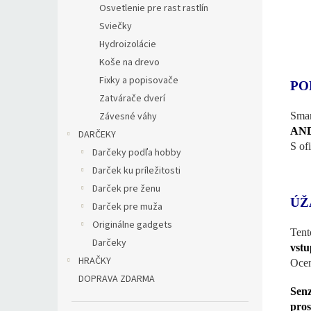
Osvetlenie pre rast rastlín
Sviečky
Hydroizolácie
Koše na drevo
Fixky a popisovače
PO
Zatvárače dverí
Závesné váhy
Smar
AND
DARČEKY
S of
Darčeky podľa hobby
Darček ku príležitosti
Darček pre ženu
ÚŽ
Darček pre muža
Originálne gadgets
Tent
Darčeky
vst
HRAČKY
Ocen
DOPRAVA ZDARMA
Senz
pros