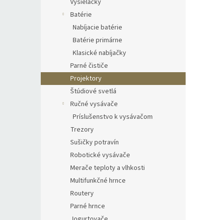
Vysielačky
Batérie
Nabíjacie batérie
Batérie primárne
Klasické nabíjačky
Parné čističe
Projektory
Štúdiové svetlá
Ručné vysávače
Príslušenstvo k vysávačom
Trezory
Sušičky potravín
Robotické vysávače
Merače teploty a vlhkosti
Multifunkčné hrnce
Routery
Parné hrnce
Jogurtovače