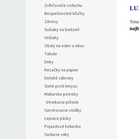
Zvlhčovače vzduchu
LU
Bezpečnostné kľučky
Závesy
Smar
najb
Sušiaky na bielizeň
Vešiaky
Obaly na odev a obuv
Tabule
Deky
Rezačky na papier
Detské zábrany
Siete proti hmyzu
Maliarske potreby
Striekacie pištole
Servírovacie stolíky
Lepiace pásky
Pojazdové kolieska
Sedacie vaky