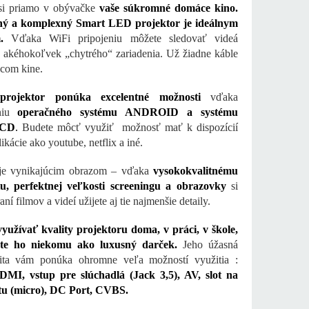
 si priamo v obývačke
vaše súkromné domáce kino.
ný a komplexný Smart LED projektor je ideálnym
.
Vďaka WiFi pripojeniu môžete sledovať videá
z akéhokoľvek „chytrého“ zariadenia. Už žiadne káble
com kine.
projektor ponúka excelentné možnosti
vďaka
aniu
operačného systému ANDROID a systému
LCD
.
Budete môcť využiť možnosť mať k dispozícií
ikácie ako youtube, netflix a iné.
je vynikajúcim obrazom – vďaka
vysokokvalitnému
niu, perfektnej veľkosti screeningu a obrazovky
si
aní filmov a videí užijete aj tie najmenšie detaily.
využívať kvality projektoru doma, v práci, v škole,
jte ho niekomu ako luxusný darček.
Jeho úžasná
vita vám ponúka ohromne veľa možností využitia :
MI, vstup pre slúchadlá (Jack 3,5), AV, slot na
tu (micro), DC Port, CVBS.