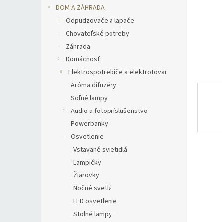
DOM A ZÁHRADA
Odpudzovače a lapače
Chovateľské potreby
Záhrada
Domácnosť
Elektrospotrebiče a elektrotovar
Aróma difuzéry
Soľné lampy
Audio a fotopríslušenstvo
Powerbanky
Osvetlenie
Vstavané svietidlá
Lampičky
Žiarovky
Nočné svetlá
LED osvetlenie
Stolné lampy