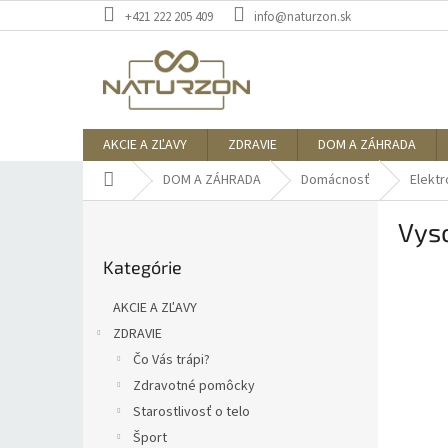
Prejsť
+421 222 205 409
info@naturzon.sk
na
obsah
AKCIE A ZĽAVY
ZDRAVIE
DOM A ZÁHRADA
Domov
DOM A ZÁHRADA
Domácnosť
Elektr
B
Vyso
o
Preskočiť
č
Kategórie
kategórie
n
ý
AKCIE A ZĽAVY
p
ZDRAVIE
a
Čo Vás trápi?
n
e
Zdravotné pomôcky
l
Starostlivosť o telo
Šport