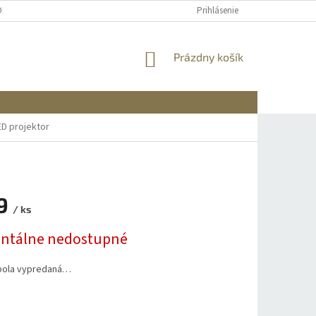
OBNÝCH ÚDAJOV
DOPRAVA A PLATBA
REKLAMÁCIA A VRÁTENIE
Prihlásenie
NÁKUPNÝ
Prázdny košík
KOŠÍK
ED projektor
9
/ ks
ová
tálne nedostupné
bola vypredaná…