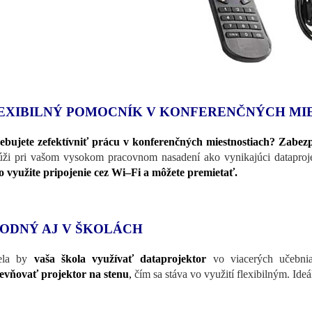
EXIBILNÝ POMOCNÍK V KONFERENČNÝCH MI
ebujete zefektívniť prácu v konferenčných miestnostiach? Zabez
úži pri vašom vysokom pracovnom nasadení ako vynikajúci dataproj
o využite pripojenie cez Wi–Fi a môžete premietať.
ODNÝ AJ V ŠKOLÁCH
ela by
vaša škola využívať dataprojektor
vo viacerých učebnia
evňovať projektor na stenu
,
čím sa stáva vo využití flexibilným. Ideá