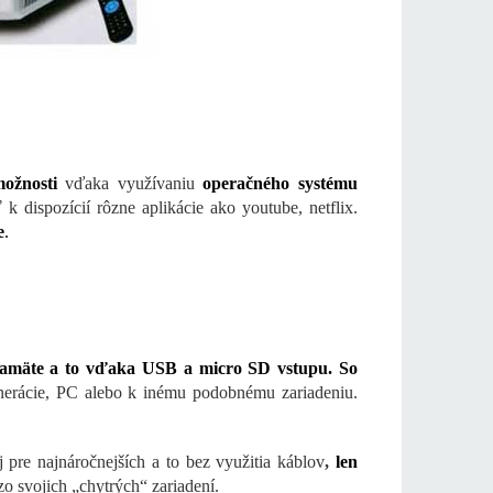
ožnosti
vďaka využívaniu
operačného systému
ispozícií rôzne aplikácie ako youtube, netflix.
e
.
pamäte a to vďaka USB a micro SD vstupu. So
enerácie, PC alebo k inému podobnému zariadeniu.
 pre najnáročnejších a to bez využitia káblov
,
len
zo svojich „chytrých“ zariadení.