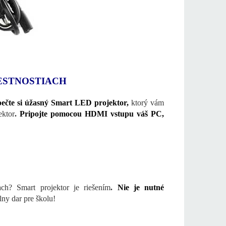
ESTNOSTIACH
pečte si úžasný Smart LED projektor,
ktorý vám
ektor
.
Pripojte pomocou HDMI vstupu váš PC,
ch? Smart projektor je riešením
.
Nie je nutné
lny dar pre školu!