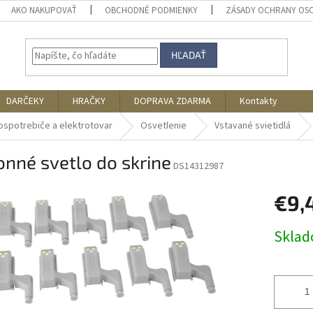
AKO NAKUPOVAŤ
OBCHODNÉ PODMIENKY
ZÁSADY OCHRANY OS
HĽADAŤ
DARČEKY
HRAČKY
DOPRAVA ZDARMA
Kontakty
ospotrebiče a elektrotovar
Osvetlenie
Vstavané svietidlá
nné svetlo do skrine
DS14312987
€9,
Jednotk
Skla
cena: