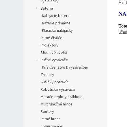
Vysielačky
Pod
Batérie
NA
Nabíjacie batérie
Batérie primárne
Toto
Klasické nabíjačky
účin
Parné čističe
Projektory
Štúdiové svetlá
Ručné vysávače
Príslušenstvo k vysávačom
Trezory
Sušičky potravín
Robotické vysávače
Merače teploty a vlhkosti
Multifunkčné hrnce
Routery
Parné hrnce
Jogurtovače