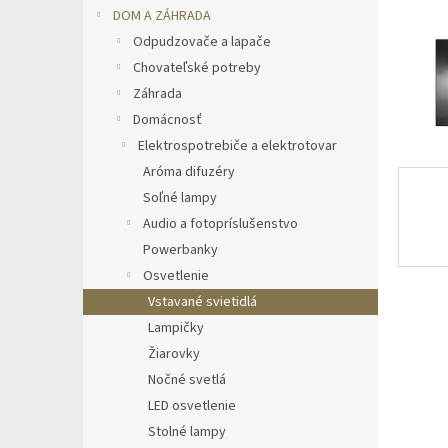
DOM A ZÁHRADA
Odpudzovače a lapače
Chovateľské potreby
Záhrada
Domácnosť
Elektrospotrebiče a elektrotovar
Aróma difuzéry
Soľné lampy
Audio a fotopríslušenstvo
Powerbanky
Osvetlenie
Vstavané svietidlá
Lampičky
Žiarovky
Nočné svetlá
LED osvetlenie
Stolné lampy