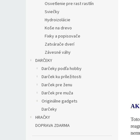
Osvetlenie pre rast rastlín
Sviečky
Hydroizolácie
Koše na drevo
Fixky a popisovače
Zatvárače dverí
Závesné váhy
DARČEKY
Darčeky podľa hobby
Darček ku príležitosti
Darček pre ženu
Darček pre muža
Originálne gadgets
AK
Darčeky
HRAČKY
Toto
DOPRAVA ZDARMA
reag
nemu