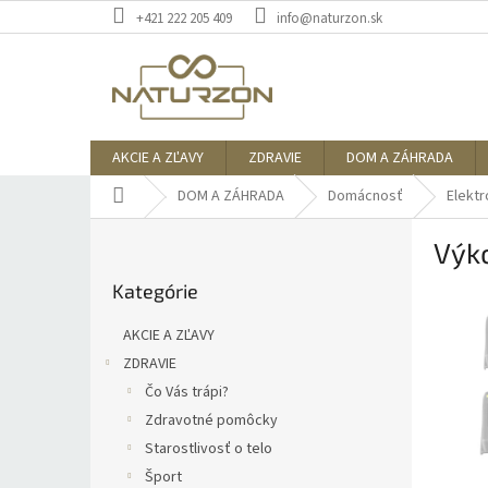
Prejsť
+421 222 205 409
info@naturzon.sk
na
obsah
AKCIE A ZĽAVY
ZDRAVIE
DOM A ZÁHRADA
Domov
DOM A ZÁHRADA
Domácnosť
Elektr
B
Výko
o
Preskočiť
č
Kategórie
kategórie
n
ý
AKCIE A ZĽAVY
p
ZDRAVIE
a
Čo Vás trápi?
n
e
Zdravotné pomôcky
l
Starostlivosť o telo
Šport