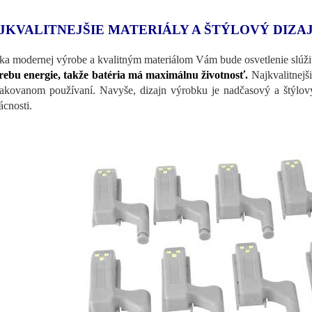
JKVALITNEJŠIE MATERIÁLY A ŠTÝLOVÝ DIZA
a modernej výrobe a kvalitným materiálom Vám bude osvetlenie slúži
rebu energie, takže batéria má maximálnu životnosť.
Najkvalitnejši
akovanom používaní. Navyše, dizajn výrobku je nadčasový a štýlový
cnosti.