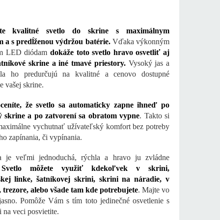
jte kvalitné svetlo do skrine s maximálnym
 a s predĺženou výdržou batérie.
Vďaka výkonným
ým LED diódam
dokáže toto svetlo hravo osvetliť aj
tníkové skrine a iné tmavé priestory.
Vysoký jas a
etla ho predurčujú na kvalitné a cenovo dostupné
e vašej skrine.
oceníte, že svetlo sa automaticky zapne ihneď po
ý skrine a po zatvorení sa obratom vypne
. Takto si
aximálne vychutnať užívateľský komfort bez potreby
ho zapínania, či vypínania.
ia je veľmi jednoduchá, rýchla a hravo ju zvládne
.
Svetlo môžete využiť kdekoľvek v skrini,
ej linke, šatníkovej skrini, skrini na náradie, v
trezore, alebo všade tam kde potrebujete
. Majte vo
jasno. Pomôže Vám s tím toto jedinečné osvetlenie s
 na veci posvietite.