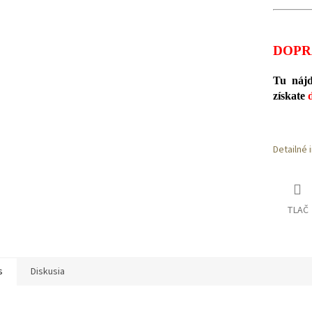
DOPR
Tu nájd
získate
Detailné 
TLAČ
s
Diskusia