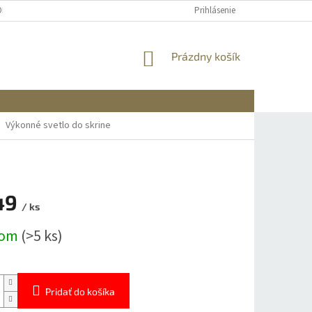
OBNÝCH ÚDAJOV
DOPRAVA A PLATBA
REKLAMÁCIA A VRÁTENIE
Prihlásenie
NÁKUPNÝ
Prázdny košík
KOŠÍK
Výkonné svetlo do skrine
49
/ ks
ová
dom
(>5 ks)
Pridať do košíka