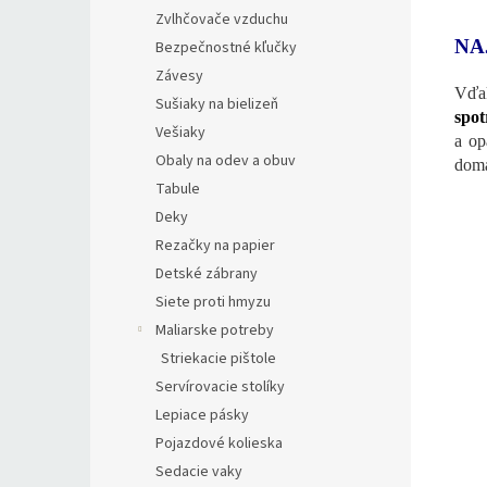
Zvlhčovače vzduchu
NA
Bezpečnostné kľučky
Závesy
Vďak
Sušiaky na bielizeň
spot
Vešiaky
a op
Obaly na odev a obuv
domá
Tabule
Deky
Rezačky na papier
Detské zábrany
Siete proti hmyzu
Maliarske potreby
Striekacie pištole
Servírovacie stolíky
Lepiace pásky
Pojazdové kolieska
Sedacie vaky