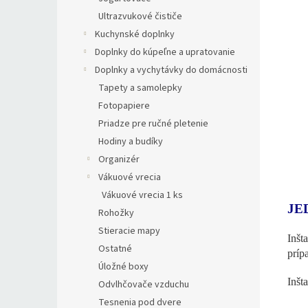
Ultrazvukové čističe
Kuchynské doplnky
Doplnky do kúpeľne a upratovanie
Doplnky a vychytávky do domácnosti
Tapety a samolepky
Fotopapiere
Priadze pre ručné pletenie
Hodiny a budíky
Organizér
Vákuové vrecia
Vákuové vrecia 1 ks
JE
Rohožky
Stieracie mapy
Inšt
Ostatné
príp
Úložné boxy
Inšt
Odvlhčovače vzduchu
Tesnenia pod dvere