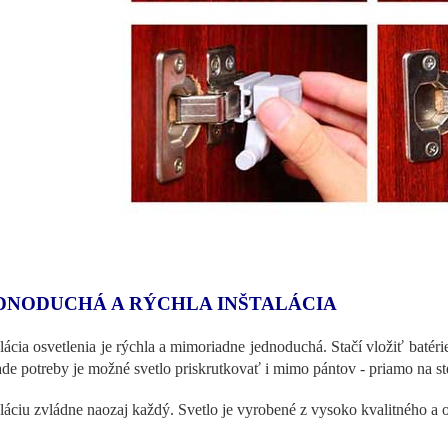
DNODUCHÁ A RÝCHLA INŠTALÁCIA
alácia osvetlenia je rýchla a mimoriadne jednoduchá. Stačí vložiť batér
ade potreby je možné svetlo priskrutkovať i mimo pántov - priamo na st
aláciu zvládne naozaj každý. Svetlo je vyrobené z vysoko kvalitného a