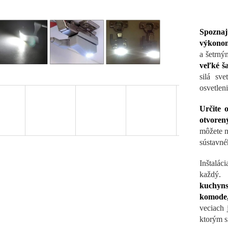
Spozna
výkonom
a šetrn
veľké ša
silá sv
osvetleni
Určite 
otvoren
môžete m
sústavné
Inštalác
každý
kuchynsk
komode, 
veciach 
ktorým si