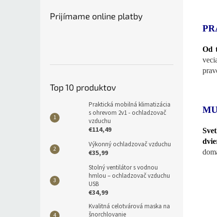
Prijímame online platby
PR
Od t
veci
prav
Top 10 produktov
Praktická mobilná klimatizácia
MU
s ohrevom 2v1 - ochladzovač
vzduchu
€114,49
Sve
dvie
Výkonný ochladzovač vzduchu
domá
€35,99
Stolný ventilátor s vodnou
hmlou – ochladzovač vzduchu
USB
€34,99
Kvalitná celotvárová maska na
šnorchlovanie