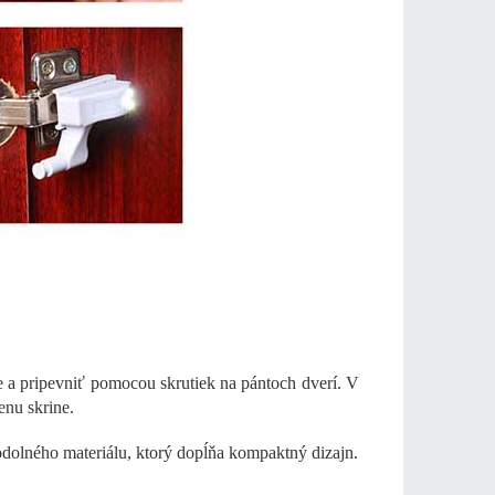
ie a pripevniť pomocou skrutiek na pántoch dverí. V
enu skrine.
 odolného materiálu, ktorý dopĺňa kompaktný dizajn.