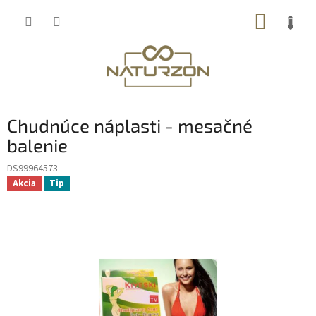
Prejsť
NÁKUP
na
obsah
KOŠÍK
Chudnúce náplasti - mesačné
balenie
DS99964573
Akcia
Tip