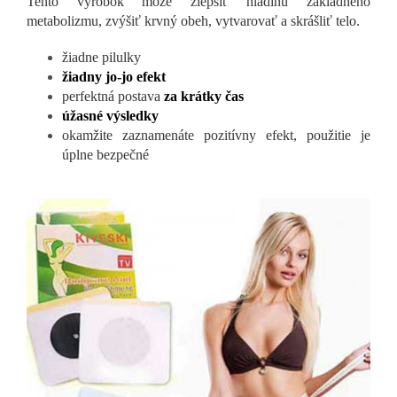
Tento výrobok môže zlepšiť hladinu základného
metabolizmu, zvýšiť krvný obeh, vytvarovať a skrášliť telo.
žiadne pilulky
žiadny jo-jo efekt
perfektná postava
za krátky čas
úžasné výsledky
okamžite zaznamenáte pozitívny efekt, použitie je
úplne bezpečné