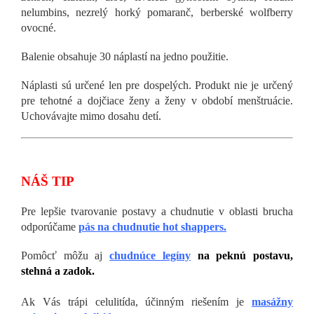
nelumbins, nezrelý horký pomaranč, berberské wolfberry
ovocné.
Balenie obsahuje 30 náplastí na jedno použitie.
Náplasti sú určené len pre dospelých. Produkt nie je určený
pre tehotné a dojčiace ženy a ženy v období menštruácie.
Uchovávajte mimo dosahu detí.
NÁŠ TIP
Pre lepšie tvarovanie postavy a chudnutie v oblasti brucha
odporúčame
pás na chudnutie hot shappers.
Pomôcť môžu aj
chudnúce legíny
na peknú postavu,
stehná a zadok.
Ak Vás trápi celulitída, účinným riešením je
masážny