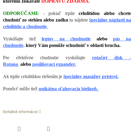
ktorému získavate
DOPRAVU ZDARMA.
ODPORÚČAME
- pokiaľ trpíte
celulitídou alebo chcete
chudnúť zo stehien alebo zadku
tu nájdete
špeciálne náplasti na
celulitídu a chudnutie
.
Vyskúšajte tiež
legíny na chudnutie
alebo
pás na
chudnutie,
ktorý Vám pomôže schudnúť v oblasti brucha.
Pre efektívne chudnutie vyskúšajte
rotačný disk -
Rotana
alebo
posilňovací expander.
Ak trpíte celulitídou riešením je
špeciálny masážny prístroj
.
Pomôcť môže tiež
unikátna sťahovacia bielizeň.
Detailné informácie