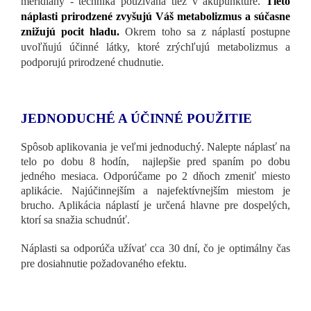
meridiány - technika používaná tiež v akupunktúre.
Tieto
náplasti prirodzené zvyšujú Váš metabolizmus a súčasne
znižujú pocit hladu.
Okrem toho sa z náplastí postupne
uvoľňujú účinné látky, ktoré zrýchľujú metabolizmus a
podporujú prirodzené chudnutie.
JEDNODUCHÉ A ÚČINNÉ POUŽITIE
Spôsob aplikovania je veľmi jednoduchý. Nalepte náplasť na
telo po dobu 8 hodín, najlepšie pred spaním po dobu
jedného mesiaca. Odporúčame po 2 dňoch zmeniť miesto
aplikácie. Najúčinnejším a najefektívnejším miestom je
brucho. Aplikácia náplastí je určená hlavne pre dospelých,
ktorí sa snažia schudnúť.
Náplasti sa odporúča užívať cca 30 dní, čo je optimálny čas
pre dosiahnutie požadovaného efektu.