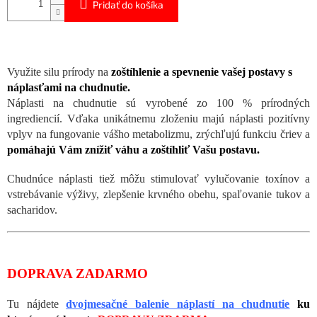
Pridať do košíka
Využite silu prírody na
zoštíhlenie a spevnenie vašej postavy s
náplasťami na chudnutie.
Náplasti na chudnutie sú vyrobené zo 100 % prírodných
ingrediencií. Vďaka unikátnemu zloženiu majú náplasti pozitívny
vplyv na fungovanie vášho metabolizmu, zrýchľujú funkciu čriev a
pomáhajú Vám znížiť váhu a zoštíhliť Vašu postavu.
Chudnúce náplasti tiež môžu stimulovať vylučovanie toxínov a
vstrebávanie výživy, zlepšenie krvného obehu, spaľovanie tukov a
sacharidov.
DOPRAVA ZADARMO
Tu nájdete
dvojmesačné balenie náplastí na chudnutie
ku