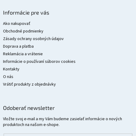
Z
á
Informácie pre vás
p
ä
Ako nakupovať
t
Obchodné podmienky
i
Zásady ochrany osobných údajov
e
Doprava a platba
Reklamácia a vrátenie
Informácie o používaní súborov cookies
Kontakty
O nás
Vrátiť produkty z objednávky
Odoberať newsletter
Vložte svoj e-mail a my Vám budeme zasielať informácie o nových
produktoch na našom e-shope.