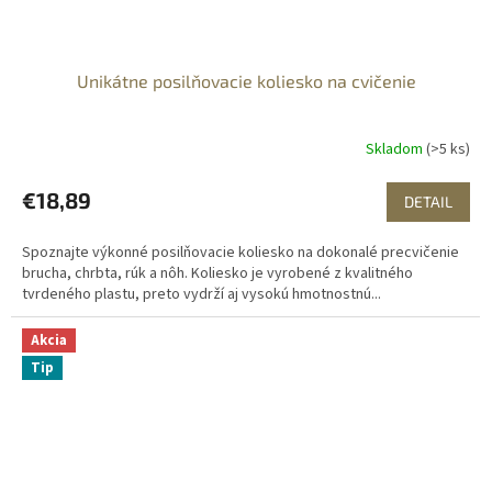
Unikátne posilňovacie koliesko na cvičenie
Skladom
(>5 ks)
€18,89
DETAIL
Spoznajte výkonné posilňovacie koliesko na dokonalé precvičenie
brucha, chrbta, rúk a nôh. Koliesko je vyrobené z kvalitného
tvrdeného plastu, preto vydrží aj vysokú hmotnostnú...
Akcia
Tip