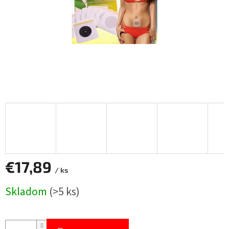
€17,89
/ ks
Jednotková
Skladom
(>5 ks)
cena: