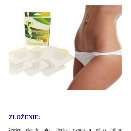
ZLOŽENIE:
ženšen, elaterin, aloe, fiveleaf gynostem bylina, folium