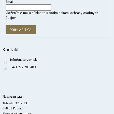
Email
Vložením e-mailu súhlasíte s
podmienkami ochrany osobných
údajov
PRIHLÁSIŤ SA
Kontakt
info
@
naturzon.sk
+421 222 205 409
Naturzon s.r.o.
Tolstého 3237/13
058 01 Poprad
Slovenská republika