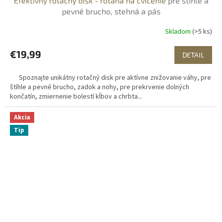
Efektívny rotačný disk - rotana na cvičenie
pre štíhle a
pevné brucho, stehná a pás
Skladom
(>5 ks)
€19,99
DETAIL
Spoznajte unikátny rotačný disk pre aktívne znižovanie váhy, pre
štíhle a pevné brucho, zadok a nohy, pre prekrvenie dolných
končatín, zmiernenie bolestí kĺbov a chrbta...
Akcia
Tip