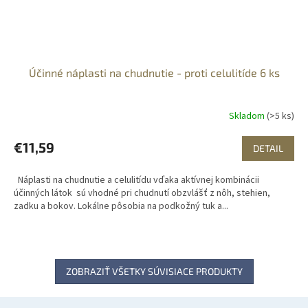
Účinné náplasti na chudnutie - proti celulitíde 6 ks
Skladom
(>5 ks)
€11,59
DETAIL
Náplasti na chudnutie a celulitídu vďaka aktívnej kombinácii
účinných látok sú vhodné pri chudnutí obzvlášť z nôh, stehien,
zadku a bokov. Lokálne pôsobia na podkožný tuk a...
ZOBRAZIŤ VŠETKY SÚVISIACE PRODUKTY