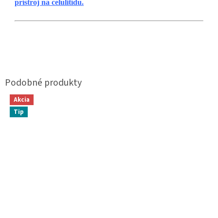
prístroj na celulitídu.
Akcia
Tip