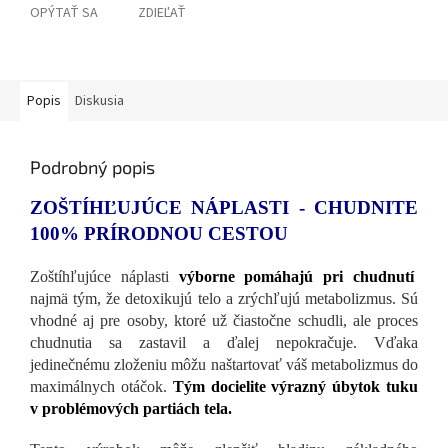
OPÝTAŤ SA
ZDIEĽAŤ
Popis
Diskusia
Podrobný popis
ZOŠTÍHĽUJÚCE NÁPLASTI - CHUDNITE
100% PRÍRODNOU CESTOU
Zoštíhľujúce náplasti
výborne pomáhajú pri chudnutí
najmä tým, že detoxikujú telo a zrýchľujú metabolizmus. Sú
vhodné aj pre osoby, ktoré už čiastočne schudli, ale proces
chudnutia sa zastavil a ďalej nepokračuje. Vďaka
jedinečnému zloženiu môžu naštartovať váš metabolizmus do
maximálnych otáčok.
T
ým
docielite výrazný úbytok tuku
v problémových partiách tela.