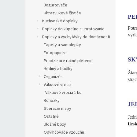
Jogurtovače
Ultrazvukové čističe
PE
Kuchynské doplnky
Potr
Doplnky do kúpeľne a upratovanie
vyri
Doplnky a vychytávky do domácnosti
Tapety a samolepky
Fotopapiere
SK
Priadze pre ručné pletenie
Hodiny a budíky
Žiar
Organizér
stra
Vákuové vrecia
Vákuové vrecia 1 ks
Rohožky
JE
Stieracie mapy
Ostatné
Jedn
tles
Úložné boxy
Odvlhčovače vzduchu