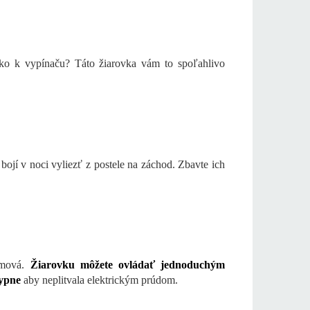
leko k vypínaču? Táto žiarovka vám to spoľahlivo
bojí v noci vyliezť z postele na záchod. Zbavte ich
lémová.
Žiarovku môžete ovládať jednoduchým
vypne
aby neplitvala elektrickým prúdom.