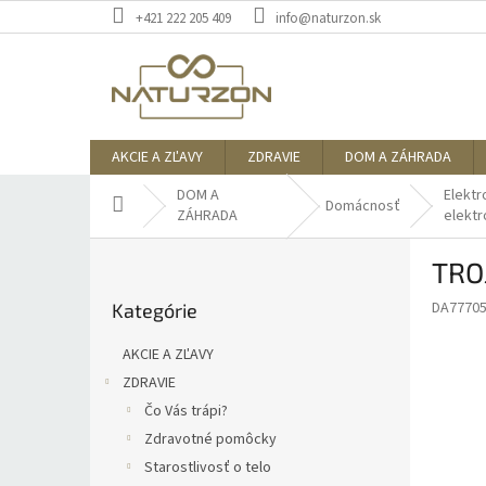
Prejsť
+421 222 205 409
info@naturzon.sk
na
obsah
AKCIE A ZĽAVY
ZDRAVIE
DOM A ZÁHRADA
DOM A
Elektr
Domov
Domácnosť
ZÁHRADA
elektr
B
TRO
o
Preskočiť
č
DA7770
Kategórie
kategórie
n
ý
AKCIE A ZĽAVY
p
ZDRAVIE
a
Čo Vás trápi?
n
e
Zdravotné pomôcky
l
Starostlivosť o telo