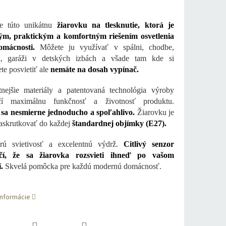
te túto unikátnu
žiarovku na tlesknutie, ktorá je
m, praktickým a komfortným riešením osvetlenia
omácnosti.
Môžete ju využívať v spálni, chodbe,
ni, garáži v detských izbách a všade tam kde si
te posvietiť ale
nemáte na dosah vypínač.
tnejšie materiály a patentovaná technológia výroby
čí maximálnu funkčnosť a životnosť produktu.
 sa nesmierne jednoducho a spoľahlivo.
Žiarovku je
askrutkovať do každej
štandardnej objímky (E27).
ú svietivosť a excelentnú výdrž.
Citlivý senzor
čí, že sa žiarovka rozsvieti ihneď po vašom
.
Skvelá pomôcka pre každú modernú domácnosť.
informácie