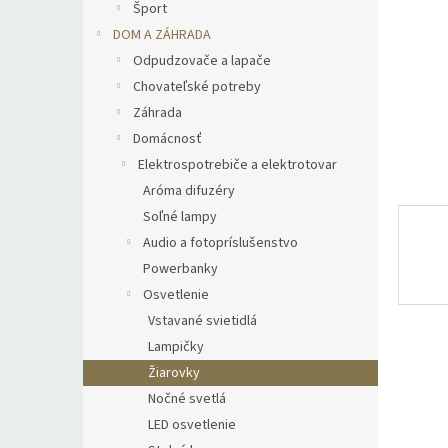
Šport
DOM A ZÁHRADA
Odpudzovače a lapače
Chovateľské potreby
Záhrada
Domácnosť
Elektrospotrebiče a elektrotovar
Aróma difuzéry
Soľné lampy
Audio a fotopríslušenstvo
Powerbanky
Osvetlenie
Vstavané svietidlá
Lampičky
Žiarovky
Nočné svetlá
LED osvetlenie