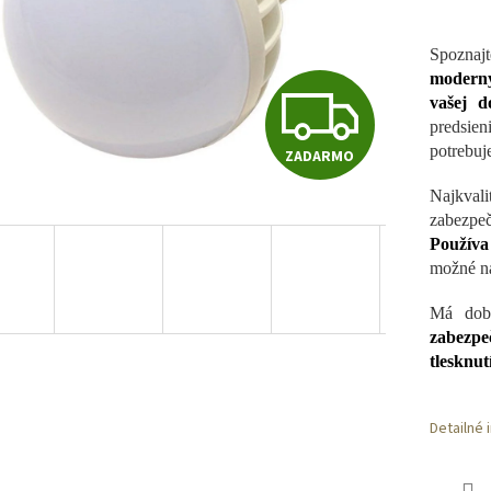
Spoznaj
moderný
Z
vašej d
predsie
potrebuje
ZADARMO
A
Najkvali
zabezpe
D
Používa
možné n
Má dobr
A
zabezpe
tlesknutí
R
Detailné 