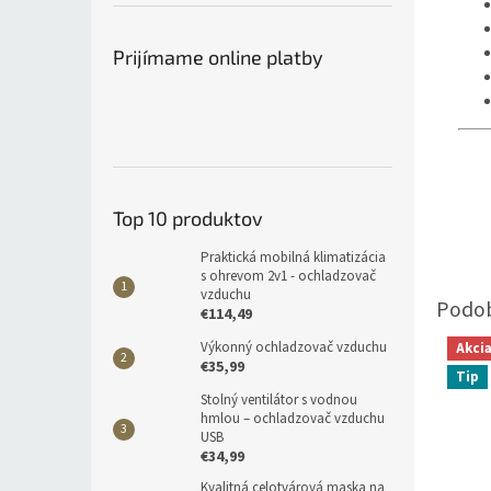
Prijímame online platby
Top 10 produktov
Praktická mobilná klimatizácia
s ohrevom 2v1 - ochladzovač
vzduchu
€114,49
Výkonný ochladzovač vzduchu
Akci
€35,99
Tip
Stolný ventilátor s vodnou
hmlou – ochladzovač vzduchu
USB
€34,99
Kvalitná celotvárová maska na