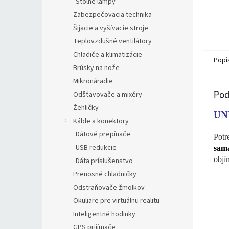
Stolné lampy
Zabezpečovacia technika
Šijacie a vyšívacie stroje
Teplovzdušné ventilátory
Chladiče a klimatizácie
Popi
Brúsky na nože
Mikronáradie
Pod
Odšťavovače a mixéry
Žehličky
UN
Káble a konektory
Dátové prepínače
Potr
USB redukcie
sam
obj
Dáta príslušenstvo
Prenosné chladničky
Odstraňovače žmolkov
Okuliare pre virtuálnu realitu
Inteligentné hodinky
GPS prijímače