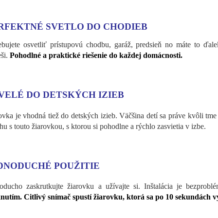
RFEKTNÉ SVETLO DO CHODIEB
ebujete osvetliť prístupovú chodbu, garáž, predsieň no máte to ďa
eši.
Pohodlné a praktické riešenie do každej domácnosti.
VELÉ DO DETSKÝCH IZIEB
ovka je vhodná tiež do detských izieb. Väčšina detí sa práve kvôli tme 
chu s touto žiarovkou, s ktorou si pohodlne a rýchlo zasvietia v izbe.
DNODUCHÉ POUŽITIE
oducho zaskrutkujte žiarovku a užívajte si. Inštalácia je bezprob
knutím. Citlivý snímač spustí žiarovku, ktorá sa po 10 sekundách 