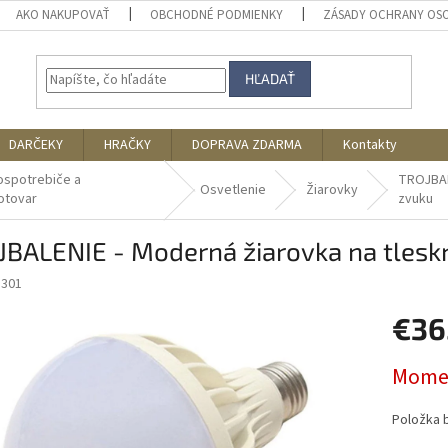
AKO NAKUPOVAŤ
OBCHODNÉ PODMIENKY
ZÁSADY OCHRANY OS
HĽADAŤ
DARČEKY
HRAČKY
DOPRAVA ZDARMA
Kontakty
ospotrebiče a
TROJBAL
Osvetlenie
Žiarovky
otovar
zvuku
JBALENIE - Moderná žiarovka na tlesk
5301
€36
Jednotk
Momen
cena:
Položka 