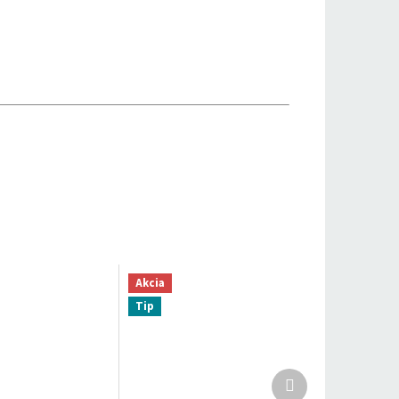
Akcia
Tip
Ďalší
produkt