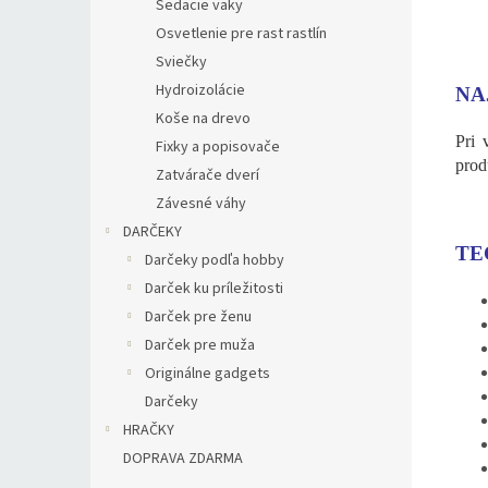
Sedacie vaky
Osvetlenie pre rast rastlín
Sviečky
Hydroizolácie
NA
Koše na drevo
Pri 
Fixky a popisovače
prod
Zatvárače dverí
Závesné váhy
DARČEKY
TE
Darčeky podľa hobby
Darček ku príležitosti
Darček pre ženu
Darček pre muža
Originálne gadgets
Darčeky
HRAČKY
DOPRAVA ZDARMA