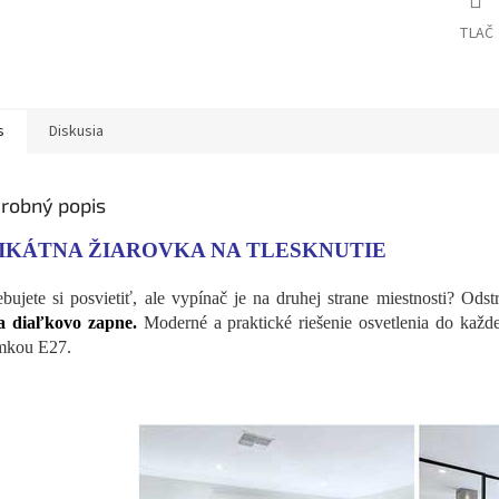
M
TLAČ
O
s
Diskusia
robný popis
IKÁTNA ŽIAROVKA NA TLESKNUTIE
ebujete si posvietiť, ale vypínač je na druhej strane miestnosti? Odst
a diaľkovo zapne.
Moderné a praktické riešenie osvetlenia do každ
ímkou E27.