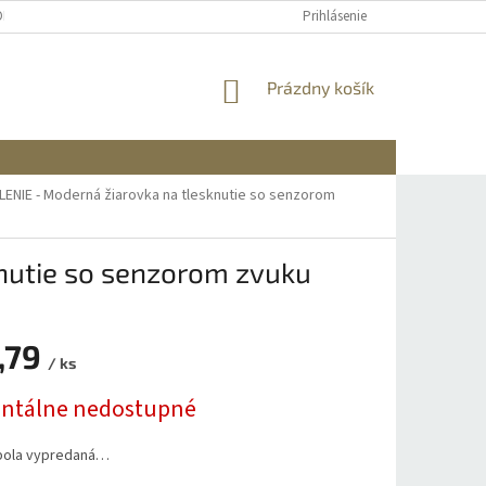
OBNÝCH ÚDAJOV
DOPRAVA A PLATBA
REKLAMÁCIA A VRÁTENIE
Prihlásenie
NÁKUPNÝ
Prázdny košík
KOŠÍK
ENIE - Moderná žiarovka na tlesknutie so senzorom
nutie so senzorom zvuku
,79
/ ks
ová
tálne nedostupné
bola vypredaná…