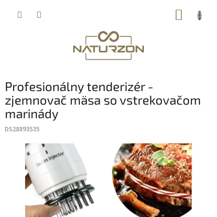
Prejsť
NÁKUP
na
obsah
KOŠÍK
Profesionálny tenderizér -
zjemnovač mäsa so vstrekovačom
marinády
DS28893535