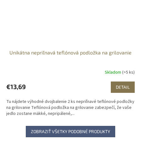
Unikátna nepriľnavá teflónová podložka na grilovanie
Skladom
(>5 ks)
€13,69
DETAIL
Tu nájdete výhodné dvojbalenie 2 ks nepriľnavé teflónové podložky
na grilovanie Teflónová podložka na grilovanie zabezpečí, že vaše
jedlo zostane mäkké, nepripálené,...
ZOBRAZIŤ VŠETKY PODOBNÉ PRODUKTY