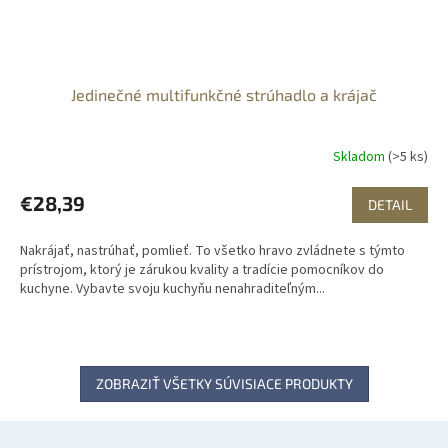
Jedinečné multifunkčné strúhadlo a krájač
Skladom
(>5 ks)
€28,39
DETAIL
Nakrájať, nastrúhať, pomlieť. To všetko hravo zvládnete s týmto
prístrojom, ktorý je zárukou kvality a tradície pomocníkov do
kuchyne. Vybavte svoju kuchyňu nenahraditeľným...
ZOBRAZIŤ VŠETKY SÚVISIACE PRODUKTY