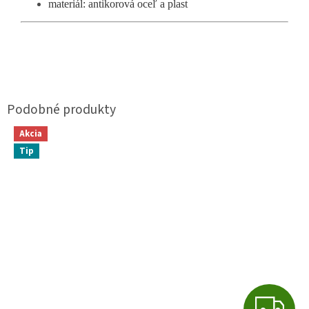
materiál: antikorová oceľ a plast
Akcia
Tip
Z