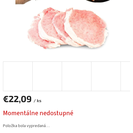
€22,09
/ ks
Jednotková
Momentálne nedostupné
cena:
Položka bola vypredaná…