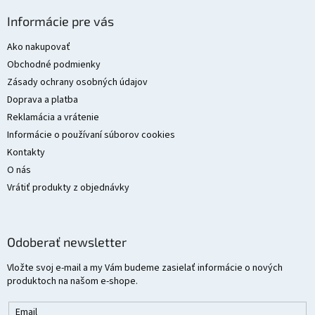
Z
á
Informácie pre vás
p
ä
Ako nakupovať
t
Obchodné podmienky
i
Zásady ochrany osobných údajov
e
Doprava a platba
Reklamácia a vrátenie
Informácie o používaní súborov cookies
Kontakty
O nás
Vrátiť produkty z objednávky
Odoberať newsletter
Vložte svoj e-mail a my Vám budeme zasielať informácie o nových
produktoch na našom e-shope.
Email