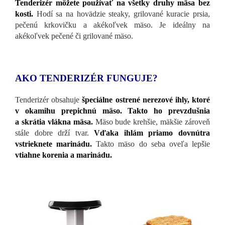
Tenderizér môžete používať na všetky druhy mäsa bez
kosti.
Hodí sa na hovädzie steaky, grilované kuracie prsia,
pečenú krkovičku a akékoľvek mäso. Je ideálny na
akékoľvek pečené či grilované mäso.
AKO TENDERIZÉR FUNGUJE?
Tenderizér obsahuje
špeciálne ostrené nerezové ihly, ktoré
v okamihu prepichnú mäso. Takto ho prevzdušnia
a skrátia vlákna mäsa.
Mäso bude krehšie, mäkšie zároveň
stále dobre drží tvar.
Vďaka ihlám priamo dovnútra
vstrieknete marinádu.
Takto mäso do seba oveľa lepšie
vtiahne korenia a marinádu.