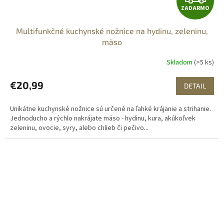
ZADARMO
A
Multifunkčné kuchynské nožnice na hydinu, zeleninu,
D
mäso
A
Skladom
(>5 ks)
R
€20,99
DETAIL
M
Unikátne kuchynské nožnice sú určené na ľahké krájanie a strihanie.
O
Jednoducho a rýchlo nakrájate mäso - hydinu, kura, akúkoľvek
zeleninu, ovocie, syry, alebo chlieb či pečivo...