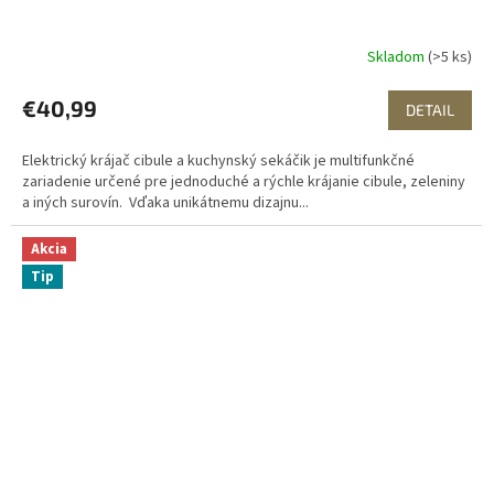
Skladom
(>5 ks)
€40,99
DETAIL
Elektrický krájač cibule a kuchynský sekáčik je multifunkčné
zariadenie určené pre jednoduché a rýchle krájanie cibule, zeleniny
a iných surovín. Vďaka unikátnemu dizajnu...
Akcia
Tip