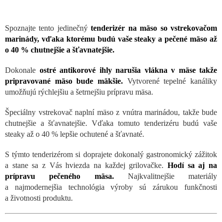
Spoznajte tento jedinečný
tenderizér na mäso so vstrekovačom
marinády, vďaka ktorému budú vaše steaky a pečené mäso až
o 40 % chutnejšie a šťavnatejšie.
Dokonale
ostré antikorové ihly narušia vlákna v mäse takže
pripravované mäso bude mäkšie.
Vytvorené tepelné kanáliky
umožňujú rýchlejšiu a šetrnejšiu prípravu mäsa.
Špeciálny vstrekovač naplní mäso z vnútra marinádou, takže bude
chutnejšie a šťavnatejšie. Vďaka tomuto tenderizéru budú vaše
steaky až o 40 % lepšie ochutené a šťavnaté.
S týmto tenderizérom si doprajete dokonalý gastronomický zážitok
a stane sa z Vás hviezda na každej grilovačke.
Hodí sa aj na
prípravu pečeného mäsa.
Najkvalitnejšie materiály
a najmodernejšia technológia výroby sú zárukou funkčnosti
a životnosti produktu.