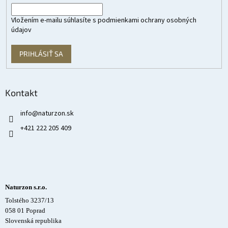
Vložením e-mailu súhlasíte s
podmienkami ochrany osobných
údajov
PRIHLÁSIŤ SA
Kontakt
info
@
naturzon.sk
+421 222 205 409
Naturzon s.r.o.
Tolstého 3237/13
058 01 Poprad
Slovenská republika