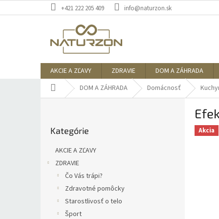
Prejsť
+421 222 205 409
info@naturzon.sk
na
obsah
AKCIE A ZĽAVY
ZDRAVIE
DOM A ZÁHRADA
Domov
DOM A ZÁHRADA
Domácnosť
Kuchy
B
Efek
o
Preskočiť
č
Kategórie
kategórie
Akcia
n
ý
AKCIE A ZĽAVY
p
ZDRAVIE
a
Čo Vás trápi?
n
e
Zdravotné pomôcky
l
Starostlivosť o telo
Šport