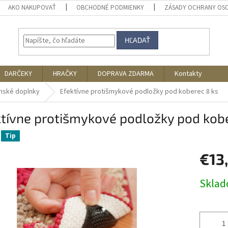
AKO NAKUPOVAŤ
OBCHODNÉ PODMIENKY
ZÁSADY OCHRANY OS
HĽADAŤ
DARČEKY
HRAČKY
DOPRAVA ZDARMA
Kontakty
nské doplnky
Efektívne protišmykové podložky pod koberec 8 ks
tívne protišmykové podložky pod kobe
Tip
€13
Jednotk
Skla
cena: