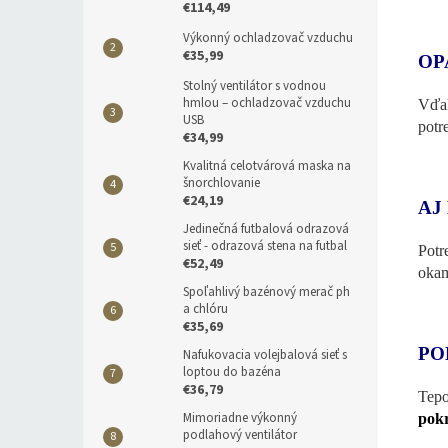
€114,49
Výkonný ochladzovač vzduchu
€35,99
OP
Stolný ventilátor s vodnou
hmlou – ochladzovač vzduchu
Vďak
USB
potr
€34,99
Kvalitná celotvárová maska na
šnorchlovanie
€24,19
AJ
Jedinečná futbalová odrazová
sieť - odrazová stena na futbal
Potr
€52,49
okam
Spoľahlivý bazénový merač ph
a chlóru
€35,69
PO
Nafukovacia volejbalová sieť s
loptou do bazéna
€36,79
Tepo
Mimoriadne výkonný
pokr
podlahový ventilátor