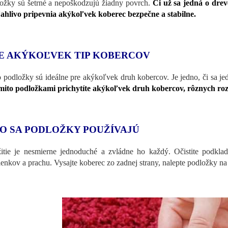
ožky sú šetrné a nepoškodzujú žiadny povrch.
Či už sa jedná o drev
ahlivo pripevnia akýkoľvek koberec bezpečne a stabilne.
E AKÝKOĽVEK TIP KOBERCOV
o podložky sú ideálne pre akýkoľvek druh kobercov. Je jedno, či sa j
mito podložkami prichytíte akýkoľvek druh kobercov, rôznych roz
O SA PODLOŽKY POUŽÍVAJÚ
itie je nesmierne jednoduché a zvládne ho každý. Očistite podkl
enkov a prachu. Vysajte koberec zo zadnej strany, nalepte podložky na