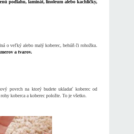
enú podlahu, laminát, linoleum alebo kachličky,
edná o veľký alebo malý koberec, behúň či rohožku.
merov a tvarov.
adový povrch na ktorý budete ukladať koberec od
 rohy koberca a koberec položte. To je všetko.