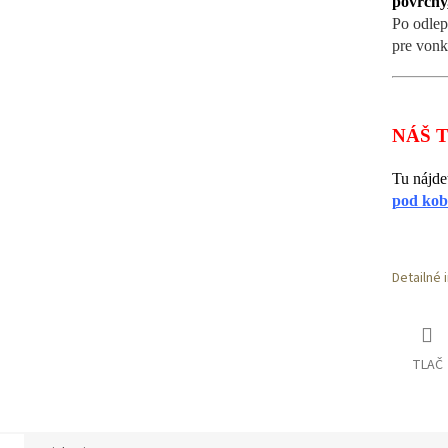
povrchy,
Po odlep
pre vonk
NÁŠ T
Tu nájde
pod kob
Detailné 
TLAČ