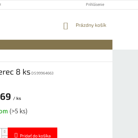
OBNÝCH ÚDAJOV
DOPRAVA A PLATBA
REKLAMÁCIA A VRÁTENIE
Prihlásenie
NÁKUPNÝ
Prázdny košík
KOŠÍK
rec 8 ks
DS99964663
,69
/ ks
ová
dom
(>5 ks)
Pridať do košíka