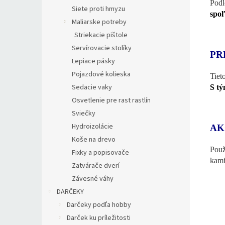
Podl
Siete proti hmyzu
spoľ
Maliarske potreby
Striekacie pištole
Servírovacie stolíky
PR
Lepiace pásky
Pojazdové kolieska
Tiet
Sedacie vaky
S tý
Osvetlenie pre rast rastlín
Sviečky
Hydroizolácie
AK
Koše na drevo
Použ
Fixky a popisovače
kami
Zatvárače dverí
Závesné váhy
DARČEKY
Darčeky podľa hobby
Darček ku príležitosti