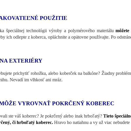
AKOVATEĽNÉ POUŽITIE
a špeciálnej technológii výroby a polymérového ​​materiálu
môžete
eby ich odlepte z koberca, opláchnite a opätovne používajte. Po odstrá
 NA EXTERIÉRY
ebujete prichytiť rohožku, alebo koberček na balkóne? Žiadny problém
ihu. Nevadí im vlhkosť ani mráz.
MÔŽE VYROVNAŤ POKRČENÝ KOBEREC
vali ste váš koberec? Je pokrčený alebo inak hrboľatý?
Tieto špeciá
čený, či hrboľatý koberec.
Hravo ho natiahnu a vy už viac nebudete