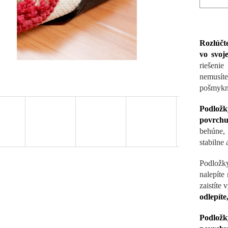
Rozlúčt
vo svoj
riešeni
nemusít
pošmykn
Podložk
povrchu
behúne, 
stabilne
Podložky
nalepíte
zaistíte 
odlepíte
Podložk