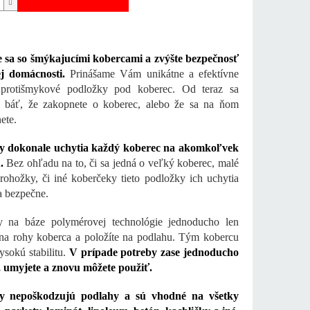
e sa so šmýkajucími kobercami a zvýšte bezpečnosť
ej domácnosti.
Prinášame Vám unikátne a efektívne
e protišmykové podložky pod koberec. Od teraz sa
e báť, že zakopnete o koberec, alebo že sa na ňom
ete.
y dokonale uchytia každý koberec na akomkoľvek
.
Bez ohľadu na to, či sa jedná o veľký koberec, malé
rohožky, či iné koberčeky tieto podložky ich uchytia
 a bezpečne.
 na báze polymérovej ​​technológie jednoducho len
 na rohy koberca a položíte na podlahu. Tým kobercu
vysokú stabilitu.
V prípade potreby zase jednoducho
, umyjete a znovu môžete použiť.
y nepoškodzujú podlahy a sú vhodné na všetky