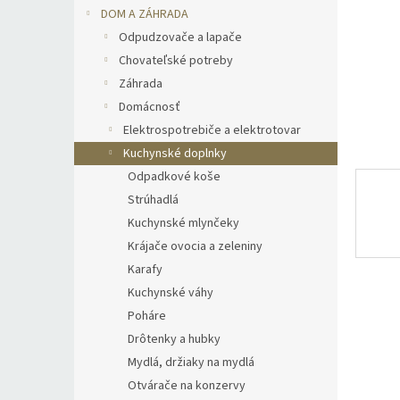
DOM A ZÁHRADA
Odpudzovače a lapače
Chovateľské potreby
Záhrada
Domácnosť
Elektrospotrebiče a elektrotovar
Kuchynské doplnky
Odpadkové koše
Strúhadlá
Kuchynské mlynčeky
Krájače ovocia a zeleniny
Karafy
Kuchynské váhy
Poháre
Drôtenky a hubky
Mydlá, držiaky na mydlá
Otvárače na konzervy