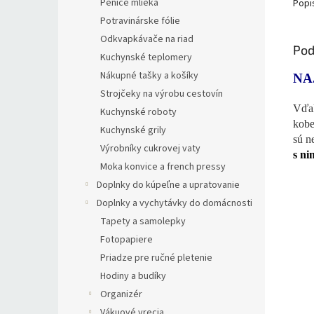
Peniče mlieka
Popi
Potravinárske fólie
Odkvapkávače na riad
Pod
Kuchynské teplomery
Nákupné tašky a košíky
NA
Strojčeky na výrobu cestovín
Vďak
Kuchynské roboty
kobe
Kuchynské grily
sú n
Výrobníky cukrovej vaty
s ni
Moka konvice a french pressy
Doplnky do kúpeľne a upratovanie
Doplnky a vychytávky do domácnosti
Tapety a samolepky
Fotopapiere
Priadze pre ručné pletenie
Hodiny a budíky
Organizér
Vákuové vrecia