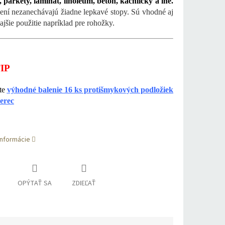
 parkety, laminát, linoleum, betón, kachličky a iné.
ení nezanechávajú žiadne lepkavé stopy. Sú vhodné aj
ajšie použitie napríklad pre rohožky.
IP
te
výhodné balenie 16 ks protišmykových podložiek
erec
informácie
OPÝTAŤ SA
ZDIEĽAŤ