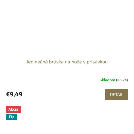
Jedinečná brúska na nože s prísavkou
Skladom
(>5 ks)
€9,49
DETAIL
Akcia
Tip