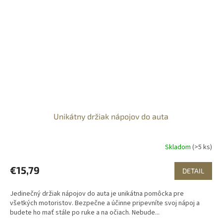
Unikátny držiak nápojov do auta
Skladom
(>5 ks)
€15,79
DETAIL
Jedinečný držiak nápojov do auta je unikátna pomôcka pre
všetkých motoristov. Bezpečne a účinne pripevníte svoj nápoj a
budete ho mať stále po ruke a na očiach. Nebude...