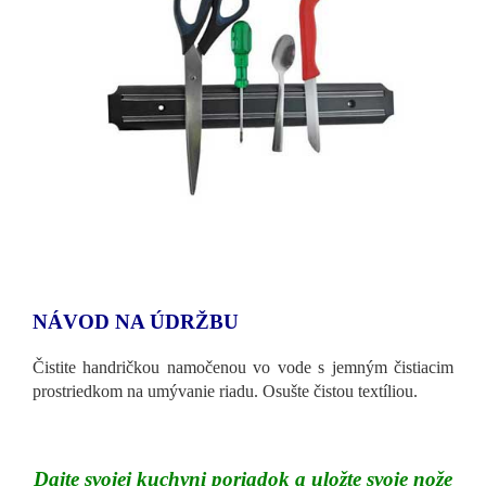
NÁVOD NA ÚDRŽBU
Čistite handričkou namočenou vo vode s jemným čistiacim
prostriedkom na umývanie riadu. Osušte čistou textíliou.
Dajte svojej kuchyni poriadok a uložte svoje nože