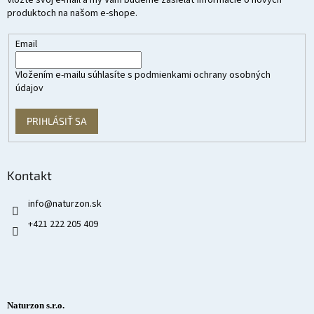
Vložte svoj e-mail a my Vám budeme zasielať informácie o nových
produktoch na našom e-shope.
Email
Vložením e-mailu súhlasíte s
podmienkami ochrany osobných
údajov
PRIHLÁSIŤ SA
Kontakt
info
@
naturzon.sk
+421 222 205 409
Naturzon s.r.o.