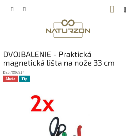
Prejsť
NÁKUP
na
obsah
KOŠÍK
DVOJBALENIE - Praktická
magnetická lišta na nože 33 cm
DE57096914
Akcia
Tip