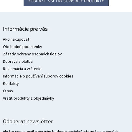
ZOBRAZIŤ VŠETKY SÚVISIACE PRODUKTY
Z
á
Informácie pre vás
p
ä
Ako nakupovať
t
Obchodné podmienky
i
Zásady ochrany osobných údajov
e
Doprava a platba
Reklamácia a vrátenie
Informácie o používaní súborov cookies
Kontakty
O nás
Vrátiť produkty z objednávky
Odoberať newsletter