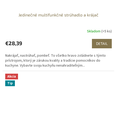
Jedinečné multifunkčné strúhadlo a krájač
Skladom
(>5 ks)
€28,39
DETAIL
Nakrájať, nastrúhať, pomlieť. To všetko hravo zvládnete s týmto
prístrojom, ktorý je zárukou kvality a tradície pomocníkov do
kuchyne. Vybavte svoju kuchyňu nenahraditeľným...
Akcia
Tip