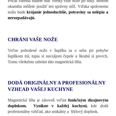
Počas varenia budete mať všetky vaše nože po ruky. Behom
okamihu môžete použiť ten správny nôž. Vďaka správnemu
nožu bude
krájanie jednoduchšie, potraviny sa nelepia a
nerozpadávajú.
CHRÁNI VAŠE NOŽE
Voľne pohodené nože v šuplíku sa o seba pri pohybe
šuplíkom trú, tupia si navzájom čepele a škrabú si povrch.
Tomu všetkému zabráni táto magnetická lišta.
DODÁ ORIGINÁLNY A PROFESIONÁLNY
VZHĽAD VAŠEJ KUCHYNE
Magnetická lišta je zároveň veľmi
funkčným dizajnovým
doplnkom. Vynikne v každej kuchyni,
kde dodá
profesionálny vzhľad, ako unikátny a štýlový doplnok.