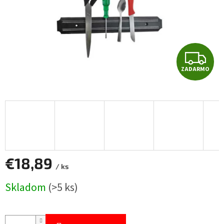
Z
ZADARMO
A
D
A
R
M
€18,89
/ ks
O
Jednotková
Skladom
(>5 ks)
cena: