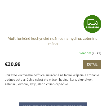
Z
ZADARMO
A
Multifunkčné kuchynské nožnice na hydinu, zeleninu,
D
mäso
A
Skladom
(>5 ks)
R
€20,99
DETAIL
M
Unikátne kuchynské nožnice sú určené na ľahké krájanie a strihanie.
O
Jednoducho a rýchlo nakrájate mäso - hydinu, kura, akúkoľvek
zeleninu, ovocie, syry, alebo chlieb či pečivo...