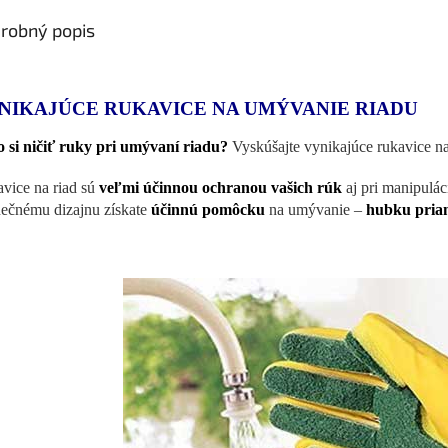
robný popis
NIKAJÚCE RUKAVICE NA UMÝVANIE RIADU
 si ničiť ruky pri umývaní riadu?
Vyskúšajte vynikajúce rukavice n
vice na riad sú
veľmi účinnou ochranou vašich rúk
aj pri manipulác
nečnému dizajnu získate
účinnú pomôcku
na umývanie –
hubku pria