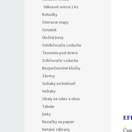
Vákuové vrecia 1 ks
Rohožky
Stieracie mapy
Ostatné
Úložné boxy
Odvlhčovače vzduchu
Tesnenia pod dvere
Zvlhčovače vzduchu
Bezpečnostné kľučky
Závesy
Sušiaky na bielizeň
Vešiaky
Obaly na odev a obuv
Tabule
Deky
EF
Rezačky na papier
Detské zábrany
Čist