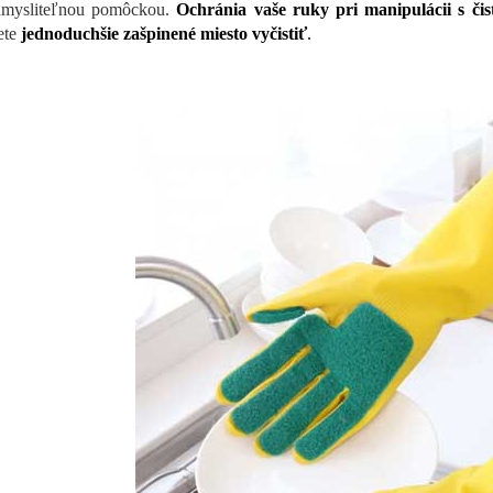
dmysliteľnou pomôckou.
Ochránia vaše ruky pri manipulácii s čis
te
jednoduchšie zašpinené miesto vyčistiť
.