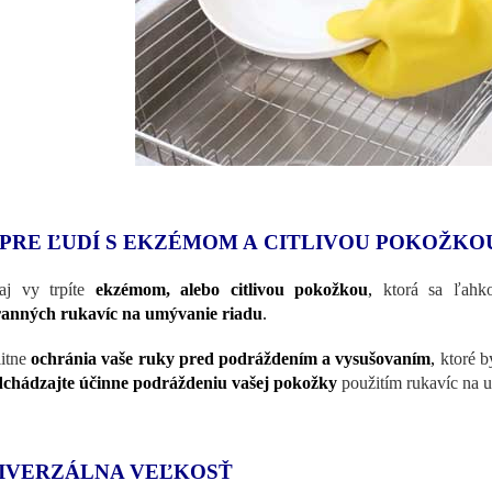
 PRE ĽUDÍ S EKZÉMOM A CITLIVOU POKOŽKO
aj vy trpíte
ekzémom, alebo citlivou pokožkou
,
ktorá sa ľahko
anných rukavíc na umývanie riadu
.
itne
ochránia vaše ruky pred podráždením a vysušovaním
,
ktoré by
chádzajte účinne podráždeniu vašej pokožky
použitím rukavíc na u
IVERZÁLNA VEĽKOSŤ