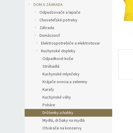
DOM A ZÁHRADA
Odpudzovače a lapače
Chovateľské potreby
Záhrada
Domácnosť
Elektrospotrebiče a elektrotovar
Kuchynské doplnky
Odpadkové koše
Strúhadlá
Kuchynské mlynčeky
Krájače ovocia a zeleniny
Karafy
Kuchynské váhy
Poháre
Drôtenky a hubky
Mydlá, držiaky na mydlá
Otvárače na konzervy