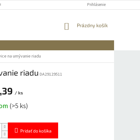
OBNÝCH ÚDAJOV
DOPRAVA A PLATBA
REKLAMÁCIA A VRÁTENIE
Prihlásenie
NÁKUPNÝ
Prázdny košík
KOŠÍK
ice na umývanie riadu
anie riadu
DA29129511
,39
/ ks
ová
dom
(>5 ks)
Pridať do košíka