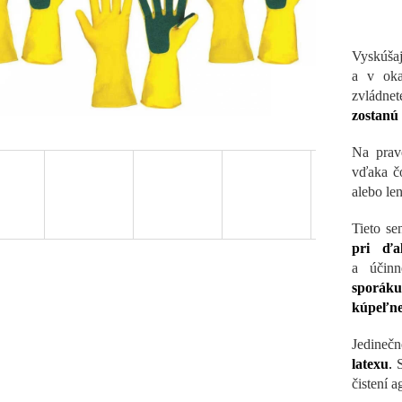
Vyskúš
a v ok
zvládne
zostanú 
Na prav
vďaka č
alebo le
Tieto s
pri ďal
a účinn
sporáku
kúpeľn
Jedineč
latexu
.
S
čistení a