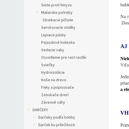
hubk
Siete proti hmyzu
Maliarske potreby
Na r
Striekacie pištole
Dost
Servírovacie stolíky
Lepiace pásky
Pojazdové kolieska
AJ
Sedacie vaky
Osvetlenie pre rast rastlín
Niel
Sviečky
Vďak
Hydroizolácie
Jedi
Koše na drevo
pria
Fixky a popisovače
a ef
Zatvárače dverí
Závesné váhy
DARČEKY
VH
Darčeky podľa hobby
Darček ku príležitosti
Potr