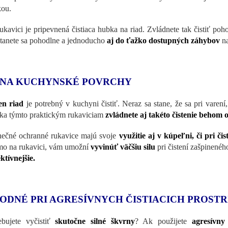
ou.
ukavici je pripevnená čistiaca hubka na riad. Zvládnete tak čistiť poh
anete sa pohodlne a jednoducho
aj do ťažko dostupných záhybov
na
 NA KUCHYNSKÉ POVRCHY
en riad
je potrebný v kuchyni čistiť. Neraz sa stane, že sa pri varení
a týmto praktickým rukaviciam
zvládnete aj takéto čistenie behom
nečné ochranné rukavice majú svoje
využitie aj v kúpeľni, či pri č
mo na rukavici, vám umožní
vyvinúť väčšiu silu
pri čistení zašpinené
ektívnejšie.
ODNÉ PRI AGRESÍVNYCH ČISTIACICH PROST
ebujete vyčistiť
skutočne silné škvrny
? Ak použijete
agresívny 