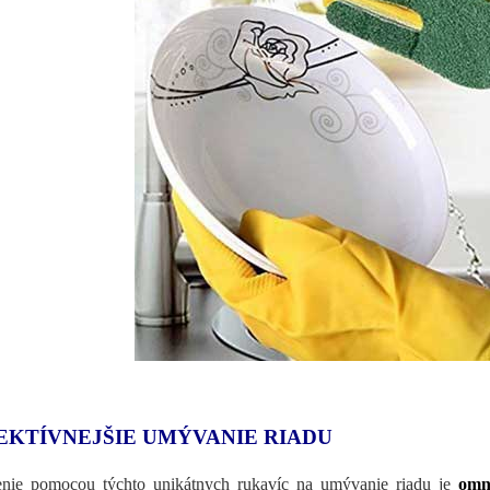
EKTÍVNEJŠIE UMÝVANIE RIADU
enie pomocou týchto unikátnych rukavíc na umývanie riadu je
omno