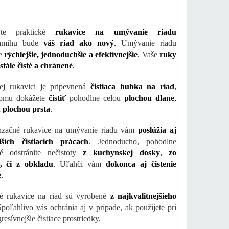
ajte praktické
rukavice na umývanie riadu
amihu bude
váš riad ako nový
.
Umývanie riadu
te
rýchlejšie, jednoduchšie a efektívnejšie
.
Vaše
ruky
stále čisté a chránené
.
ej rukavici je pripevnená
čistiaca hubka na riad
,
omu dokážete
čistiť
pohodlne celou
plochou dlane
,
n
plochou prsta
.
enzačné rukavice na umývanie riadu vám
poslúžia aj
ších čistiacich prácach
.
Jednoducho, pohodlne
é odstránite nečistoty
z kuchynskej dosky
,
zo
, či z obkladu
.
Uľahčí vám
dokonca aj čistenie
e
.
né rukavice na riad sú vyrobené
z najkvalitnejšieho
poľahlivo vás ochránia aj v prípade, ak použijete pri
gresívnejšie čistiace prostriedky.