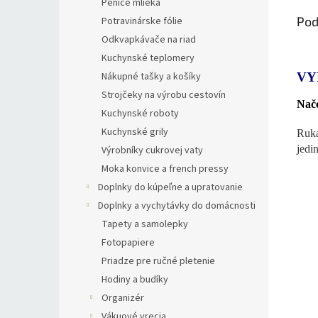
Peniče mlieka
Pod
Potravinárske fólie
Odkvapkávače na riad
Kuchynské teplomery
Nákupné tašky a košíky
VY
Strojčeky na výrobu cestovín
Načo
Kuchynské roboty
Kuchynské grily
Ruka
jedi
Výrobníky cukrovej vaty
Moka konvice a french pressy
Doplnky do kúpeľne a upratovanie
Doplnky a vychytávky do domácnosti
Tapety a samolepky
Fotopapiere
Priadze pre ručné pletenie
Hodiny a budíky
Organizér
Vákuové vrecia