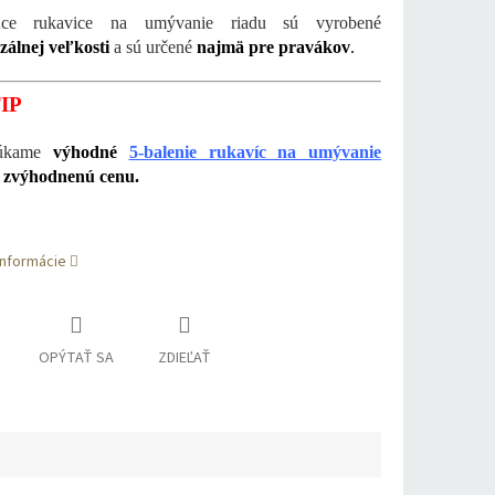
júce rukavice na umývanie riadu sú vyrobené
zálnej veľkosti
a sú určené
najmä pre pravákov
.
IP
núkame
výhodné
5-balenie rukavíc na umývanie
a
zvýhodnenú cenu.
informácie
OPÝTAŤ SA
ZDIEĽAŤ