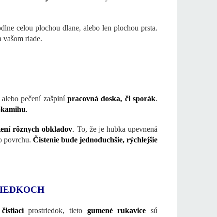
odlne celou plochou dlane, alebo len plochou prsta.
 vašom riade.
, alebo pečení zašpiní
pracovná doska, či sporák
.
 okamihu
.
istení rôznych obkladov
.
To, že je hubka upevnená
ho povrchu.
Čistenie bude jednoduchšie, rýchlejšie
RIEDKOCH
čistiaci
prostriedok, tieto
gumené rukavice
sú