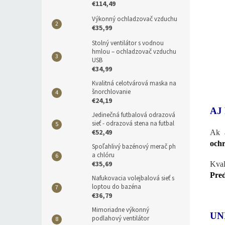
€114,49
Výkonný ochladzovač vzduchu
€35,99
Stolný ventilátor s vodnou
hmlou – ochladzovač vzduchu
USB
€34,99
Kvalitná celotvárová maska na
šnorchlovanie
€24,19
AJ
Jedinečná futbalová odrazová
sieť - odrazová stena na futbal
€52,49
Ak 
ochr
Spoľahlivý bazénový merač ph
a chlóru
€35,69
Kval
Pred
Nafukovacia volejbalová sieť s
loptou do bazéna
€36,79
Mimoriadne výkonný
UN
podlahový ventilátor