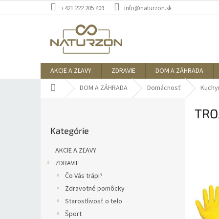
Prejsť
+421 222 205 409
info@naturzon.sk
na
obsah
AKCIE A ZĽAVY
ZDRAVIE
DOM A ZÁHRADA
Domov
DOM A ZÁHRADA
Domácnosť
Kuchy
B
TROJ
o
Preskočiť
č
Kategórie
kategórie
n
ý
AKCIE A ZĽAVY
p
ZDRAVIE
a
Čo Vás trápi?
n
e
Zdravotné pomôcky
l
Starostlivosť o telo
Šport