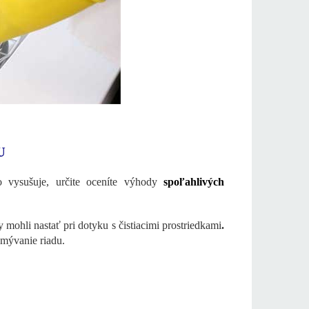
U
 vysušuje, určite oceníte výhody
spoľahlivých
 mohli nastať pri dotyku s čistiacimi prostriedkami
.
mývanie riadu.