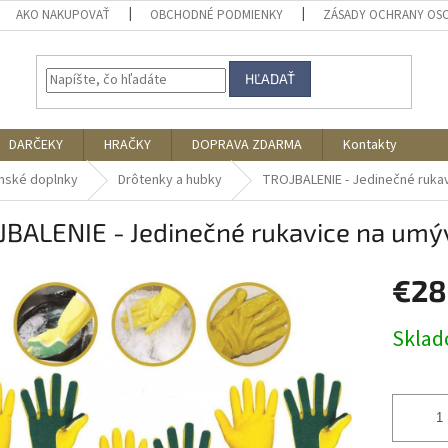
AKO NAKUPOVAŤ
OBCHODNÉ PODMIENKY
ZÁSADY OCHRANY OS
HĽADAŤ
DARČEKY
HRAČKY
DOPRAVA ZDARMA
Kontakty
nské doplnky
Drôtenky a hubky
TROJBALENIE - Jedinečné rukav
BALENIE - Jedinečné rukavice na umýv
€28
Jednotk
Skla
cena: