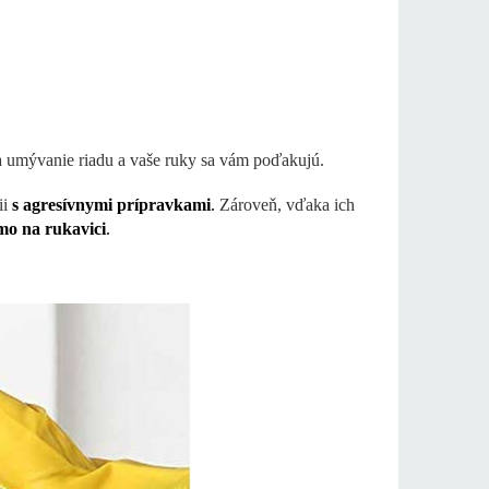
a umývanie riadu a vaše ruky sa vám poďakujú.
ii
s agresívnymi prípravkami
.
Zároveň, vďaka ich
mo na rukavici
.