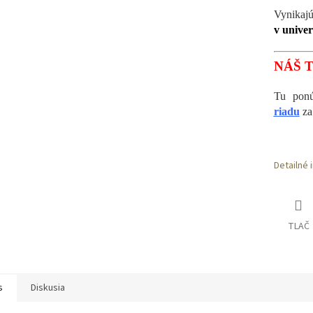
Vynika
v univer
NÁŠ T
Tu po
riadu
z
Detailné 
TLAČ
s
Diskusia